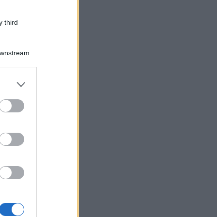
 third
Downstream
er and store
to grant or
ed purposes