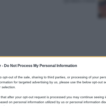
Lettura: 4 minuti
y -
Do Not Process My Personal Information
dele dal fascino unico, pronte a riempire la
to opt-out of the sale, sharing to third parties, or processing of your per
atalizio. Scopri decorazioni che parlano di
formation for targeted advertising by us, please use the below opt-out s
 selection.
 that after your opt-out request is processed you may continue seeing i
ased on personal information utilized by us or personal information dis