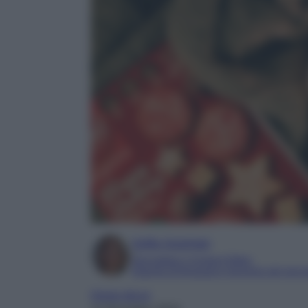
Sofia Gusman
Giornalista e Content Editor
Esperta di linguaggi e tecniche del gior
Home decor