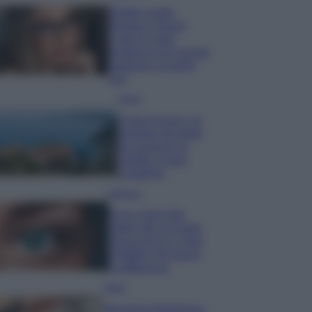
Diletta Leotta
sfoggia il beach
Look di super
tendenza per questa
stagione: scoprilo
qui!
Viaggi
Costa Azzurra, le
spiagge più belle
da scoprire tra
calette e mare
cristallino
Bellezza
Ecco come dire
addio alle occhiaie
senza trucco: 5 tips
infallibili che fanno
la differenza
Moda
Georgina Rodriguez