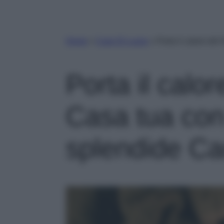
Home
»
Case Di Lusso
»
Porta il calore de
Porta il calo
Casa tua con
splendide Ca