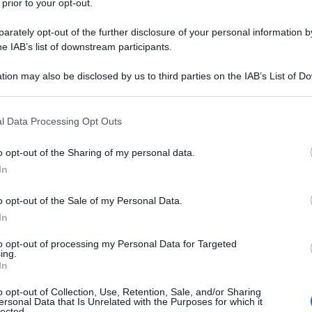
 prior to your opt-out.
rately opt-out of the further disclosure of your personal information by
he IAB’s list of downstream participants.
tion may also be disclosed by us to third parties on the IAB’s List of 
 that may further disclose it to other third parties.
 that this website/app uses one or more Google services and may gath
l Data Processing Opt Outs
including but not limited to your visit or usage behaviour. You may click 
 to Google and its third-party tags to use your data for below specifi
o opt-out of the Sharing of my personal data.
ogle consent section.
In
o opt-out of the Sale of my Personal Data.
casa si veste di magia e intimità, trasformandosi in un
In
sono un elemento perfetto per creare un’atmosfera
e il cuore e illuminare le serate invernali con una luce
to opt-out of processing my Personal Data for Targeted
corativi non sono solo una fonte di luce, ma veri e propri
ing.
anza e fascino a ogni ambiente.
In
una varietà infinita di stili, da quelle classiche nei
colori
o opt-out of Collection, Use, Retention, Sale, and/or Sharing
più raffinate, ornate con dettagli unici e ricercati. Pigne,
ersonal Data that Is Unrelated with the Purposes for which it
i cannella si intrecciano con cera e nastri, trasformando
lected.