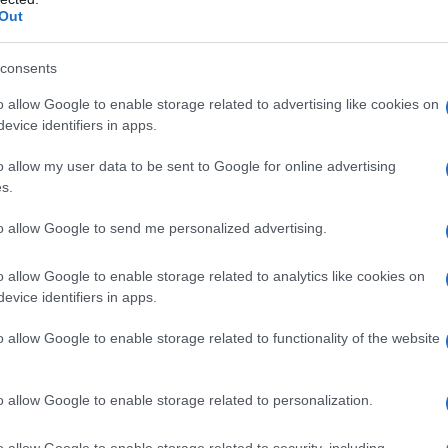
mancano poi le proposte profumate, con fragranze che
Out
dolce aroma di vaniglia, il calore della cannella, o il fresco
consents
esperienza sensoriale unica. Posizionate su un tavolo
 in un angolo speciale della casa, le candele natalizie
o allow Google to enable storage related to advertising like cookies on
endendo ogni momento ancora più magico.
evice identifiers in apps.
o allow my user data to be sent to Google for online advertising
 fascino unico
 Diptyque Paris, evoca magia e bellezza
s.
 Parma per un Natale sofisticato
herry: un’esperienza sensoriale unica
to allow Google to send me personalized advertising.
 Eve: un delizioso “sapore” di Natale
 Body Works: un piccolo peccato di gola
o allow Google to enable storage related to analytics like cookies on
evice identifiers in apps.
ndele Natalizie dal
o allow Google to enable storage related to functionality of the website
o allow Google to enable storage related to personalization.
lezione di
candele natalizie
pensata per ispirarti e
o allow Google to enable storage related to security, including