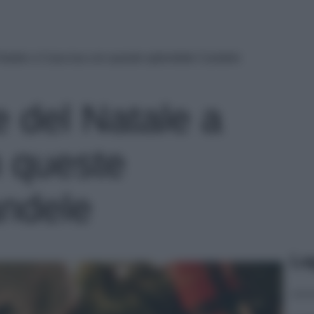
l Natale a Casa tua con queste splendide Candele
re del Natale a
 queste
ndele
Le