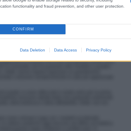
cation functionality and fraud prevention, and other user protection.
CONFIRM
Data Deletion
Data Access
Privacy Policy
 giapponesi e coreane non è più una grossa novità. Anzi,
la normalità, più di qualsiasi altro modello a quattro
he, infatti, hanno saputo ingranare un grandissimo
rtate a divenire semplicemente le auto più apprezzate
nd asiatici si sono affacciati in modo serio per la prima
mobilisti venivano attratti dalle loro proposte solamente
lità, della bellezza e della affidabilità, infatti, non era
o come colmare il gap con i modelli occidentali,
le vetture asiatiche oggi riescono ad offrire un’estetica
 motorizzazioni super moderne e comfort unici. E