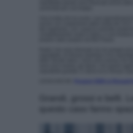
soprattutto queste sono divenute anche delle au
aumentati poi così troppo.
Una ricetta che ha avuto i suoi (grandissimi)
anche con l’esplosione della moda dei SUV. I
del segmento, con i quali le aziende asiatich
completamente vuota in Italia, e così lontana
proprie radici proprio nel Bel Paese.
Radici che sono divenute via via sempre più g
soprattutto, di Nissan Qashqai e Kia Sportag
dello Stivale italico. Sono anni oramai che q
sono anni oramai, gli stessi, che questi rapp
soprattutto guidate. E allora ecco Nissan Qa
LEGGI ANCHE:
Peugeot 3008 vs Renault Au
Grandi, grossi e belli.
questo caso fanno spazi