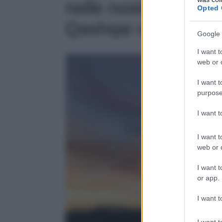
nelle nostre strade
Opted 
Qashqai vs Kia Sp
Google 
I want t
web or d
I want t
purpose
I want 
I want t
web or d
I want t
or app.
I want t
I want t