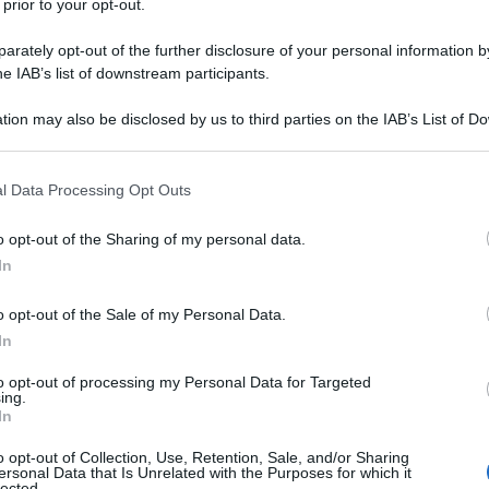
 prior to your opt-out.
rately opt-out of the further disclosure of your personal information by
he IAB’s list of downstream participants.
tion may also be disclosed by us to third parties on the IAB’s List of 
 that may further disclose it to other third parties.
 that this website/app uses one or more Google services and may gath
l Data Processing Opt Outs
including but not limited to your visit or usage behaviour. You may click 
 to Google and its third-party tags to use your data for below specifi
ni anzi, rappresenta una delle voci più importanti
o opt-out of the Sharing of my personal data.
ogle consent section.
ando diciamo “intera”, intendiamo dire proprio di tutto il
In
ttentamente le auto che circolano e quelle parcheggiate
 capire che le nostre vie, sì le vie italiane, sono piene
o opt-out of the Sale of my Personal Data.
, e in futuro lo saranno anche di quelle cinesi… Ma
modificato in modo radicale i propri gusti sulle
quattro
In
rand nazionali, o perlomeno europei, a quelli esteri. Ed
he riescono a rappresentare in modo perfetto questa
to opt-out of processing my Personal Data for Targeted
fidano nel confronto
Nissan Qashqai vs Kia Sportage
!
ing.
In
ono una presenza fissa
o opt-out of Collection, Use, Retention, Sale, and/or Sharing
ersonal Data that Is Unrelated with the Purposes for which it
lected.