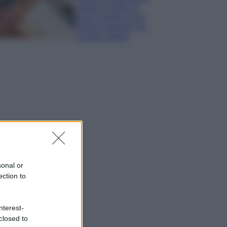
sfoggia il bikini di
super tendenza per
questa stagione: da
copiare subito!
sonal or
ection to
nterest-
closed to