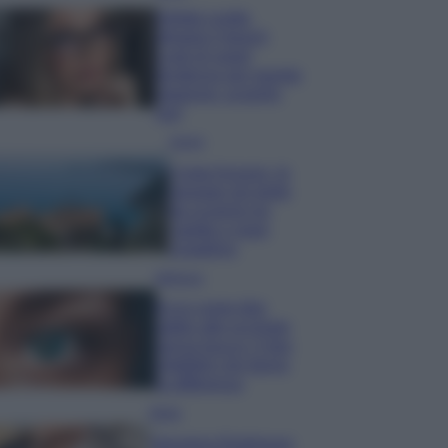
Diletta Leotta
sfoggia il beach
Look di super
tendenza per questa
stagione: scoprilo
qui!
Viaggi
Costa Azzurra, le
spiagge più belle
da scoprire tra
calette e mare
cristallino
Bellezza
Ecco come dire
addio alle occhiaie
senza trucco: 5 tips
infallibili che fanno
la differenza
Moda
Georgina Rodriguez