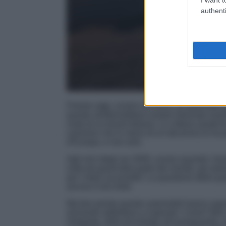
authenti
Parlare oggi, ovvero nel 2023, di automobili
queste sembrerebbero essere divenute oramai 
ruote di un brand italiano. Le vetture asiatic
cammino che in meno di un decennio le ha po
d’Europa, e non solo.
Agli inizi degli ani 2000, ovvero quando i bra
volta da quest’altra parte del mondo, gli auto
per i listini accessibili. La questione della qua
ancora il loro forte.
Ma ben presto queste automobili hanno saput
arrivando addirittura a superarli. Come? Beh, 
intrigante, delle tecnologie all’avanguardia,