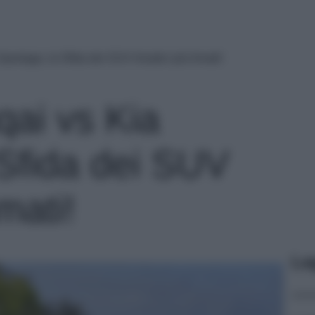
portage, la Sfida dei SUV Asiatici più Amati!
ai vs Kia
 Sfida dei SUV
mati!
Le