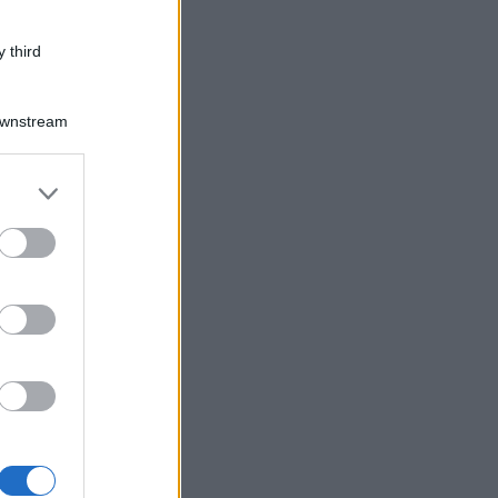
 third
Downstream
er and store
to grant or
ed purposes