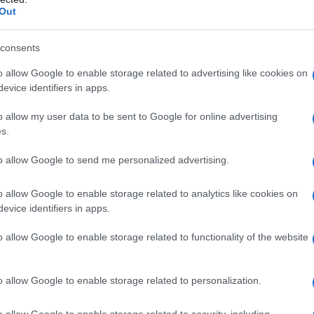
. Ce lo dimostra Nissan
Out
ortage…
consents
o allow Google to enable storage related to advertising like cookies on
evice identifiers in apps.
o allow my user data to be sent to Google for online advertising
s.
to allow Google to send me personalized advertising.
o allow Google to enable storage related to analytics like cookies on
evice identifiers in apps.
o allow Google to enable storage related to functionality of the website
o allow Google to enable storage related to personalization.
o allow Google to enable storage related to security, including