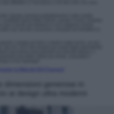
to affidabili; e i loro prezzi, in fin dei conti, non sono
 frutti. Questo cammino probabilmente è stato aiutato
 cosiddetti Sport Utility Vehicle, questo il nome completo
e sono riuscite ad introdursi in una categoria rimasta
 dalle sue vecchie concezioni, iniziando ad immettere le
randi e sempre più forti; e merito è stato anche, se non
e, due tra i SUV (da sempre) più amati dagli automobilisti
uesti macchinoni sono presenti sul mercato italiano, e
resentano due delle vetture più amate, acquistate e
shqai vs Kia Sportage!
stral, la Sfida dei SUV Francesi!
 Le dimensioni generose in
o ai design ultra moderni