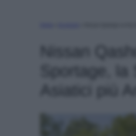
Home
»
Accessori
»
Nissan Qashqai vs Kia S
Nissan Qashq
Sportage, la
Asiatici più A