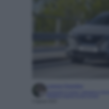
Lorenzo Fiorentino
Laureando in Lingue, Letteratura e Gior
Redattore esperto di auto di lusso
5 Agosto 2023