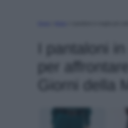
Home
»
Moda
»
I pantaloni in maglia più cal
I pantaloni in
per affrontare
Giorni della 