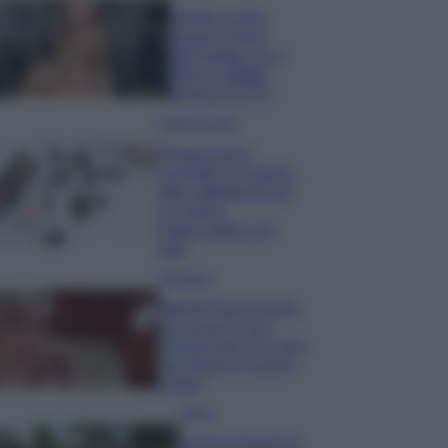
Diletta Leotta
segue il trend
dell’estate con il
bikini a effetto
lingerie FOTO
Case Di Lusso
Organizzare i
cosmetici in bagno:
idee intelligenti per
un ordine
impeccabile e di
stile
Accessori
Wanda Nara mostra
sui social la sua
Chanel bag che vale
una fortuna: quanto
costa?
Viaggi
Il borgo fantasma