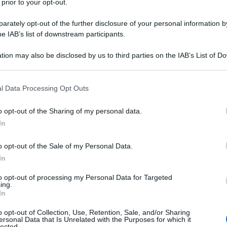
 prior to your opt-out.
rately opt-out of the further disclosure of your personal information by
he IAB’s list of downstream participants.
tion may also be disclosed by us to third parties on the IAB’s List of 
 that may further disclose it to other third parties.
 that this website/app uses one or more Google services and may gath
l Data Processing Opt Outs
including but not limited to your visit or usage behaviour. You may click 
 to Google and its third-party tags to use your data for below specifi
o opt-out of the Sharing of my personal data.
ogle consent section.
In
il suo massimo, beh vi sbagliate di grosso!
Sono in
o opt-out of the Sale of my Personal Data.
ennaio, comunemente considerati i più gelidi dell’anno,
 drasticamente. Perché allora non prepararsi ad
In
r un abbigliamento caldo e comfortevole? Il nostro
io di morbidi pantaloni in maglia
, una coccola a
to opt-out of processing my Personal Data for Targeted
ing.
In
Giorni della Merla
o opt-out of Collection, Use, Retention, Sale, and/or Sharing
ersonal Data that Is Unrelated with the Purposes for which it
ull&Bear; semplici e molto comodi
lected.