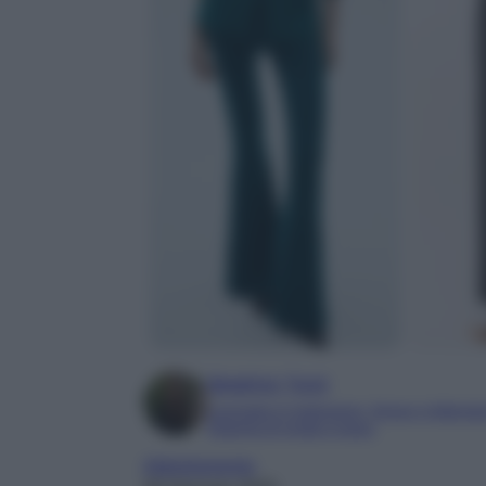
Beatrice Tursi
Laureata in traduzione, lingue e letterat
Esperta di moda e lusso
Abbigliamento