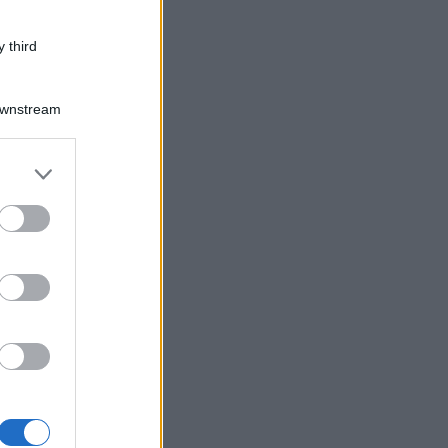
 third
Downstream
er and store
to grant or
ed purposes