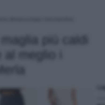
di per affrontare al meglio i Giorni della Merla
 maglia più caldi
 al meglio i
Merla
Le