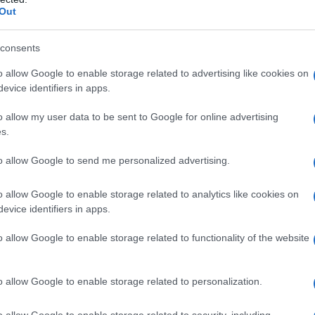
a a coste Simeon, Varley; praticità come parola d’ordine
Out
laïa; da sfruttare a più non posso
te, Rabanne; dal design super originale
 per dei look in perfetto stile cozy chic
consents
go; oggetto del desiderio di moltissime fashion addicted
o allow Google to enable storage related to advertising like cookies on
evice identifiers in apps.
a da indossare nei Giorni
o allow my user data to be sent to Google for online advertising
s.
to allow Google to send me personalized advertising.
ti i giorni,
aggiungendo un tocco cozy ad ogni outfit, i
 delle mise semplici basate su un fattore principale: la
o allow Google to enable storage related to analytics like cookies on
to e a confermare quanto appena detto, ci pensa
evice identifiers in apps.
enza di tanti altri modelli, questi pantaloni
hanno
di tutte le età
, a partire dalle adolescenti fino ad
o allow Google to enable storage related to functionality of the website
al loro lato pratico e glam! Essendo tanto amati quindi,
te esclusive perfette per soddisfare tutti i gusti ed
, quali sono
i pantaloni in maglia più belli
per vivere i
o allow Google to enable storage related to personalization.
o allow Google to enable storage related to security, including