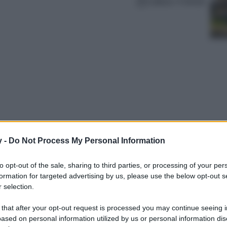
Lettura: 4 minuti
y -
Do Not Process My Personal Information
aloni in maglia sono un asso nella manica per
to opt-out of the sale, sharing to third parties, or processing of your per
a Merla! Ecco i più belli da non perdere…
formation for targeted advertising by us, please use the below opt-out s
 selection.
 that after your opt-out request is processed you may continue seeing i
ased on personal information utilized by us or personal information dis