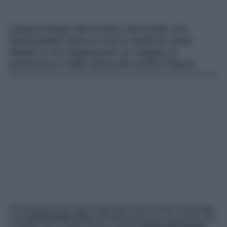
Questo borgo abruzzese nasconde una
particolarità unica e che lo rende la meta
ideale in cui organizzare un viaggio di
primavera e nella storia del nostro Paese.
Se dicessimo che ogni luogo del nostro Paese nasconde
una
particolarità unica
non diremmo una cosa errata. Ed
è quello che accade anche a questo
borgo abruzzese
,