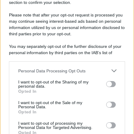
section to confirm your selection.
base di legumi, verdure e diversi tipi di pasta, o
deliziandovi il palato con specialità a base di funghi o
tartufi. Insomma, un borgo abruzzese che non potete
Please note that after your opt-out request is processed you
perdervi e in cui organizzare subito un viaggio di
may continue seeing interest-based ads based on personal
primavera.
information utilized by us or personal information disclosed to
third parties prior to your opt-out.
You may separately opt-out of the further disclosure of your
personal information by third parties on the IAB’s list of
downstream participants.
Personal Data Processing Opt Outs
This information may also be disclosed by us to third parties
on the IAB’s List of Downstream Participants that may further
I want to opt-out of the Sharing of my
disclose it to other third parties.
personal data.
Opted In
Please note that this website/app uses one or more Google
services and may gather and store information including but
I want to opt-out of the Sale of my
Personal Data.
not limited to your visit or usage behaviour. You may click to
Opted In
grant or deny consent to Google and its third-party tags to
use your data for below specified purposes in below Google
Leggi anche
I want to opt-out of processing my
consent section.
Personal Data for Targeted Advertising.
Opted In