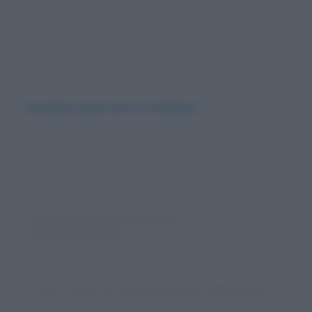
Visualizza questo post su Instagram
Un post condiviso da Valeria Maccherone (@valeriamaccherone)