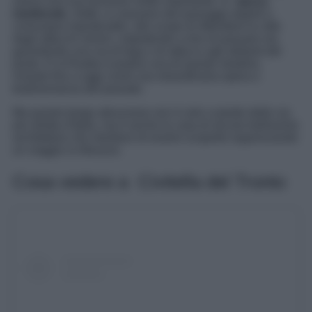
aveva una sua funzione molto importante. In
epoca
medievale
, infatti, si creavano dei passaggi segreti o
comunque impraticabili, allo scopo di difendere la città
dagli attacchi nemici, impedendo a loro di passare ma
garantendo una via di fuga o di attacco agli abitanti del
posto. E la Ruetta è proprio una di queste stradine,
rimaste fino a oggi come una straordinaria opera e
testimonianza del passato.
Ma questo borgo abruzzese non è solo custode delle via
più stretta d’Italia, ma è anche la casa di alcune bellissime
architetture che meritano di essere scoperte organizzando
un viaggio in Abruzzo.
Cosa vedere a Civitella del Tronto