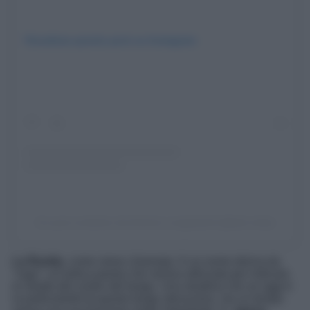
Visualizza questo post su Instagram
Un post condiviso da Antonio Longobardi (@bdz.insta)
La Ruetta
, come viene chiamata. Il cui nome deriva da
“ruga”, un’antica parola che veniva utilizzata per indicare
le strade del centro del borgo. Una stradina che se oggi è
la particolarità di questo borgo abruzzese, ma un tempo