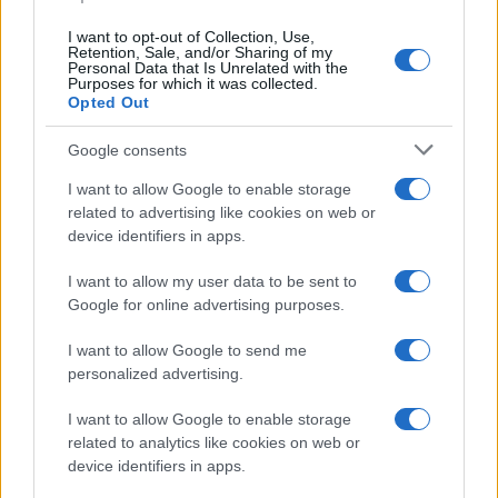
I want to opt-out of Collection, Use,
Bellezza
Retention, Sale, and/or Sharing of my
Personal Data that Is Unrelated with the
La guida definitiva per
Purposes for which it was collected.
proteggere i capelli dal
Opted Out
cloro della Piscina
Google consents
I want to allow Google to enable storage
Case Di Lusso
related to advertising like cookies on web or
La nuova cassa Bluetooth
device identifiers in apps.
di IKEA: portatile
economica e di design
I want to allow my user data to be sent to
Google for online advertising purposes.
Moda
I want to allow Google to send me
Chiara Ferragni sfoggia il
personalized advertising.
coordinato due pezzi di super
tendenza per questa stagione: da
I want to allow Google to enable storage
copiare subito!
related to analytics like cookies on web or
device identifiers in apps.
Viaggi