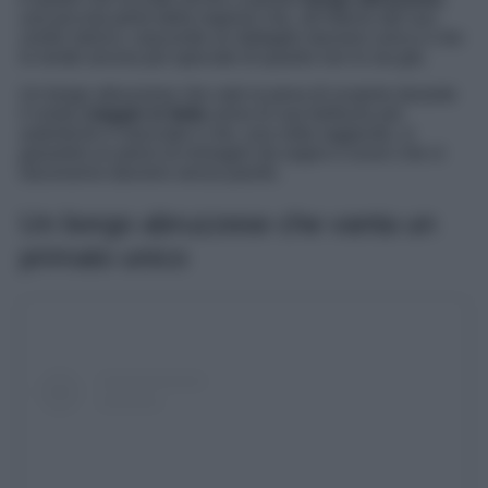
una piccola perla della regione che, all’interno del suo
centro storico, nasconde un dettaglio davvero unico e che
lo rende ancora più speciale di quanto non lo sia già.
Un borgo abruzzese che vale la pena di scoprire durante
il vostro
viaggio in Italia
verso le sue bellezze più
autentiche e nascoste e che, una volta raggiunto, vi
garantirà un pieno di immagini da sogno e scorci che vi
lasceranno davvero senza parole.
Un borgo abruzzese che vanta un
primato unico