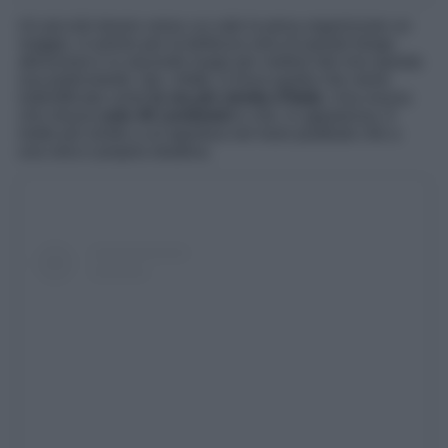
Un piccolo tesoro verso cui vale la pena organizzare un
viaggio, in primis per la bellezza vera di questo borgo
abruzzese e in secondo luogo per vedere dal vivo questa
sua particolarità. Qui, infatti, si trova quella che viene
indentificata come
la via più stretta d’Italia
. Una viuzza
che misura
solo 40 centimetri
e che, in apparenza, è
molto più simile a un’apertura nel muro piuttosto che a
una vera e propria stradina.