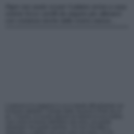
Pigre non avete scuse! Il pilates arriva a casa
vostra! Ecco i profili da seguire per allenarvi
con costanza anche dalla vostra stanza…
L’autunno è la stagione in cui si riparte ufficialmente con
le buone abitudini. Il tempo delle vacanze è finito da un
po’, il lavoro, la scuola ognuno ha ripreso la sua routine,
così come le buone abitudine che sono, sia quelle
alimentari che quelle sportive. Chi non l’ha fatto a
settembre, a ottobre non può certo non farlo: c’è chi