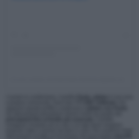
Un post condiviso da Paola Pilates Workouts (@paola_pilates)
I numeri lo confermano, il profilo
Paola_pilates
è una vera
e propria community. Sono ben
777.000 i folllower
che
seguono questo profilo e praticano il
pilates con Paola
.
Gli allenamenti prevedono diversi livelli da quello dei
principianti fino al livello più avanzato
. Il profilo
instagram rimanda ad un sito e un’app dove vengono
proposti video e lezioni da fare in casa. Per usufruire degli
allenamenti va fatta un’iscrizione che può essere
mensile