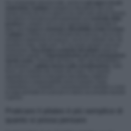
Ha conquistato davvero tutte, anche le
più pigre e le più
sedentarie, il pilates
è proprio la disciplina che si fa
amare anche da chi lo sport lo ha visto solo alla tv! Questa
disciplina si focalizza principalmente sul
controllo della
postura
e, proprio con la sua regolazione, permette di
dare una maggiore
armonia e flessibilità a tutto il corpo
.
Il
pilates
si fonda su una filosofia ben precisa, non è una
semplice ripetizione di esercizi, ma di un metodo che, da
quando è nato, negli anni ’70, ha avuto sempre una sua
evoluzione.
Una pratica costante del pilates
aiuta su
tantissimi aspetti, è
importantissimo per la connessione
mente-corpo
. Parlando del fisico, oltre alla flessibilità e
alla postura, il
pilates lavora sulla coordinazione
, sulla
forza, sul controllo del centro del corpo. Per quanto
riguarda la mente la disciplina del pilates migliora
l’autostima e responsabilità verso il proprio corpo,
l’autostima e il controllo e concentrazione mentale e come
lo yoga permette di scaricare lo stress accumulato durante
il giorno.
Praticare il pilates è più semplice di
quanto si possa pensare