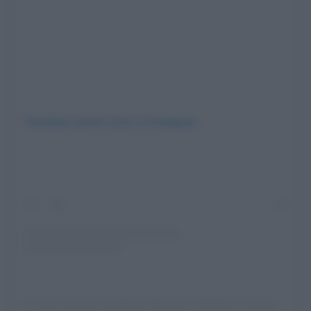
Visualizza questo post su Instagram
Un post condiviso da Maria Ostapenco (@pilates_mashaostapenco)