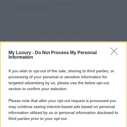
Un post condiviso da Elena (@pilates_con_elena)
Non servono
abbonamenti mensili, annuali o rinnovi
My Luxury -
Do Not Process My Personal
una volta iscritti al canale di
pilates_con_elena
si può
Information
praticare il pilates per sempre. Sono oltre
50000 i follower
che seguono questo profilo e che si sono iscritti al suo
sito. Il
programma di Elena
si chiama
Pilates Revolution
If you wish to opt-out of the sale, sharing to third parties, or
e una volta entrati nella
community ci si può allenare
processing of your personal or sensitive information for
senza limiti
, al momento che si vuole, secondo il proprio
targeted advertising by us, please use the below opt-out
ritmo. Con Elena si hanno a disposizione più di
50 video
section to confirm your selection.
lezioni
per un totale di 20 ore suddiviso in programmi di
allenamento. Se non volete comprare così ad occhi chiusi,
non preoccupatevi come un palestra, potete usufruire
Please note that after your opt-out request is processed you
della lezione di prova:
13 minuti di allenamento per
may continue seeing interest-based ads based on personal
tonificare
.
information utilized by us or personal information disclosed to
third parties prior to your opt-out.