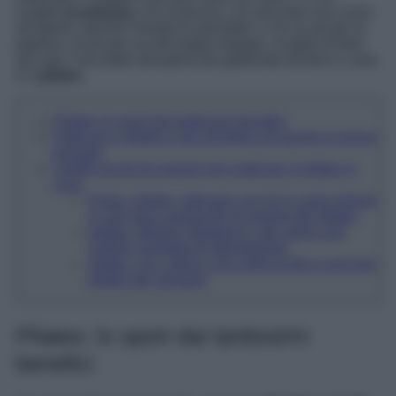
sceglie
la palestra,
chi la piscina, chi ama fare una corsa
all’aperto, perché il tempo lo permette, e chi un pò per la
pigrizia, un pò per via dei troppi impegni, sceglie di farlo
da casa. Una delle discipline più gettonate da fare in casa
è il
pilates
.
Pilates: lo sport dai tantissimi benefici
Praticare il pilates è più semplice di quanto si possa
pensare
I profili social da seguire per praticare il pilates in
casa
Paola_pilates: allenarsi con lei è come entrare
in una vera community di amanti del pilates
pilates_Masha Ostapenco: per avere una
routine completa di allenamento
pilates_con_elena: una volta iscritti si può fare
pilates per sempre!
Pilates: lo sport dai tantissimi
benefici