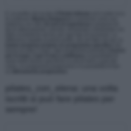
E’ un profilo che ha ben
270mila follower
ed è molto ricco
di contenuti.
Masha Ostapenco
si presenta come una
ballerina con oltre
18 anni di esperienza
e propone tre
tipi di abbonamento: mensile, bimestrale e trimestrale con
delle scontistiche ad hoc per ogni tipo di iscrizione. La
differenza rispetto al primo profilo, sta nel fatto che qui, la
trainer propone proprio un programma specifico
che
lavora su tutto il corpo. Ogni programma prevede
3 lezioni
per il corpo, 3 per il viso a settimana,
la possibilità di
avere delle lezioni specifiche su alcuni temi o parti del
corpo, un programma progressivo e la possibilità di fare
un
allenamento progressivo
.
pilates_con_elena: una volta
iscritti si può fare pilates per
sempre!