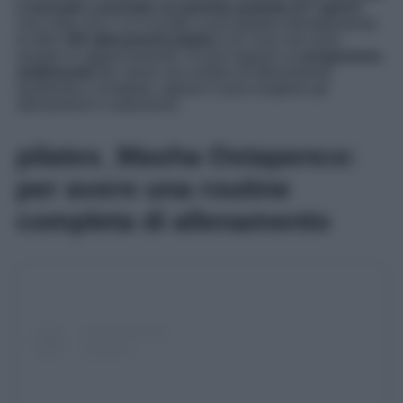
o annuale e prevede un periodo gratuito di 7 giorni
.
Una volta che ci si è iscritte si può godere illimitatamente
di oltre
150 allenamenti pilates
con corsi che sono
sempre in aggiornamento. Si può seguire un
programma
settimanale
per avere una routine di allenamento
strutturata e completa, oppure si può scegliere gli
allenamenti in autonomia.
pilates_Masha Ostapenco:
per avere una routine
completa di allenamento