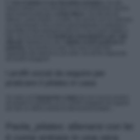
E’
vero il pilates è una disciplina semplice
, ma allo
stesso tempo è una disciplina che ha tantissime varianti,
può essere praticata a
corpo libero
, con dei piccoli
attrezzi, come elastici, la palla, ma anche con un reformer,
un macchinario che si trova generalmente in palestra e
permette di fare tantissimi esercizi. Può essere adatto a
tutti, ma ha anche dei
livelli per principianti e per i più
allenati.
Questo fa si che il
pilates si può praticare in
palestra
, ma anche in casa. Da casa si può fare
seguendo dei tutorial su you tube, ma anche seguendo
dei profili instagram.
I profili social da seguire per
praticare il pilates in casa
Se siete così
impegnate o pigre
da non riuscire proprio
ad andare in palestra, ecco i profili instagram da seguire
per fare un ottima seduta di allenamento pilates…
Paola_pilates: allenarsi con lei
è come entrare in una vera