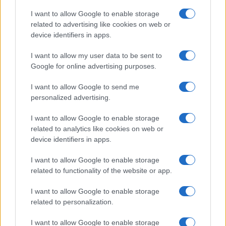
I want to allow Google to enable storage
Case Di Lusso
related to advertising like cookies on web or
La nuova cassa Bluetooth
device identifiers in apps.
di IKEA: portatile
economica e di design
I want to allow my user data to be sent to
Google for online advertising purposes.
Moda
I want to allow Google to send me
Chiara Ferragni sfoggia il
personalized advertising.
coordinato due pezzi di super
tendenza per questa stagione: da
I want to allow Google to enable storage
copiare subito!
related to analytics like cookies on web or
device identifiers in apps.
Viaggi
I want to allow Google to enable storage
Qui i borghi d’arte italiani che
related to functionality of the website or app.
stanno attirando tutti gli esperti
e appassionati del settore
I want to allow Google to enable storage
related to personalization.
I want to allow Google to enable storage