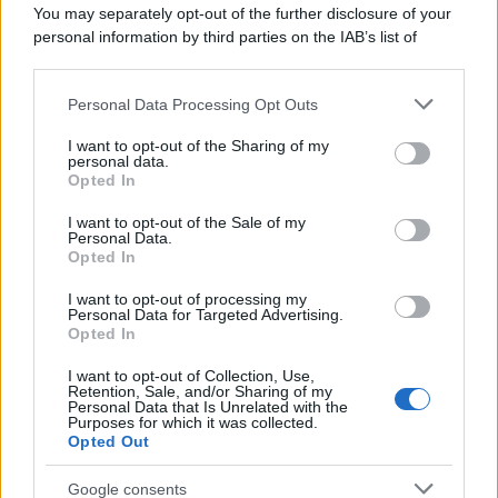
You may separately opt-out of the further disclosure of your
personal information by third parties on the IAB’s list of
downstream participants.
Personal Data Processing Opt Outs
This information may also be disclosed by us to third parties
on the IAB’s List of Downstream Participants that may further
I want to opt-out of the Sharing of my
disclose it to other third parties.
personal data.
Opted In
Please note that this website/app uses one or more Google
services and may gather and store information including but
I want to opt-out of the Sale of my
Personal Data.
not limited to your visit or usage behaviour. You may click to
Opted In
grant or deny consent to Google and its third-party tags to
use your data for below specified purposes in below Google
Leggi anche
I want to opt-out of processing my
consent section.
Personal Data for Targeted Advertising.
Opted In
I want to opt-out of Collection, Use,
Bellezza
Retention, Sale, and/or Sharing of my
Personal Data that Is Unrelated with the
La guida definitiva per
Purposes for which it was collected.
proteggere i capelli dal
Opted Out
cloro della Piscina
Google consents