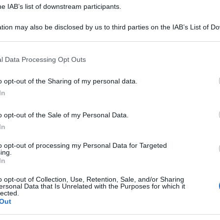
he IAB’s list of downstream participants.
tion may also be disclosed by us to third parties on the IAB’s List of 
 that may further disclose it to other third parties.
 that this website/app uses one or more Google services and may gath
l Data Processing Opt Outs
including but not limited to your visit or usage behaviour. You may click 
 to Google and its third-party tags to use your data for below specifi
o opt-out of the Sharing of my personal data.
ogle consent section.
In
o opt-out of the Sale of my Personal Data.
In
roprio dietro l’angolo
, non abbiamo più scuse per
a ricerca della
borsa perfetta per affrontare con stile e
to opt-out of processing my Personal Data for Targeted
ing.
re capi all’ultimo grido sia il primo passo per sfoggiare
In
i a fare la differenza, soprattutto la borsa. Questo
dei look completi e ricercati; ecco perché è
llo che sia glam e in tema con il Natale o
o opt-out of Collection, Use, Retention, Sale, and/or Sharing
ersonal Data that Is Unrelated with the Purposes for which it
no perfetto per osare con gli outfit, come possiamo ben
lected.
dai brand più noti del momento, il nostro consiglio è
Out
appariscente
, pensata per catturare tutta l’attenzione