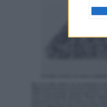
Pochette oversize con telaio e paillett
Ma c’è un altro motivo che sicuramente vi sp
affatto facile trovare una borsa in grado di u
tratta di una pochette. Questa bag invece, van
cosa: è decisamente spaziosa. Potete mettere
qualcosina in più, tra cui chiavi di casa, ch
davvero aggiungere altro per descriverla?
È 