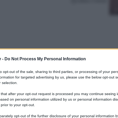
Lettura: 3 minuti
y -
Do Not Process My Personal Information
to opt-out of the sale, sharing to third parties, or processing of your per
formation for targeted advertising by us, please use the below opt-out s
ta maxi pochette firmata COS è il must have
 selection.
 that after your opt-out request is processed you may continue seeing i
ased on personal information utilized by us or personal information dis
 prior to your opt-out.
rately opt-out of the further disclosure of your personal information by