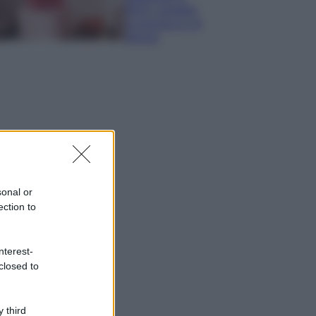
IKEA: portatile
economica e di
design
sonal or
ection to
nterest-
closed to
 third