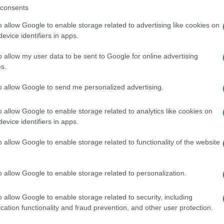
consents
te di COS è il must have
o allow Google to enable storage related to advertising like cookies on
evice identifiers in apps.
o allow my user data to be sent to Google for online advertising
s.
ette firmata COS
, un asso nella manica da non lasciarsi
egio principale che la contraddistingue è sicuramente
il
to allow Google to send me personalized advertising.
o pensato per rende ogni outfit un sogno ad occhi aperti.
 mese perfetto per indossare capi o accessori con
parkling a tutti i look
! Come può quindi mancare nella
o allow Google to enable storage related to analytics like cookies on
 come questa firmata COS? Ad aver fatto strike nel
evice identifiers in apps.
lendido color argento
, una nuance particolarmente
n i colori più cool delle Feste. Questo colore, oltre ad
o allow Google to enable storage related to functionality of the website
satile
! Si sposa divinamente con praticamente tutte le
o e il grigio) fino ad arrivare a quelle più accese, come il
omma, anche se decisamente appariscente,
questa borsa è
o allow Google to enable storage related to personalization.
diversi
!
o allow Google to enable storage related to security, including
cation functionality and fraud prevention, and other user protection.