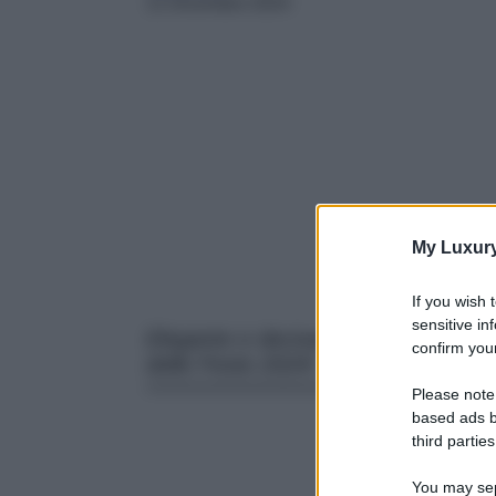
11 Dicembre 2024
My Luxur
If you wish 
sensitive in
Elegante e decisamente glam, ques
confirm your
delle Feste 2024!
Please note
based ads b
third parties
You may sepa