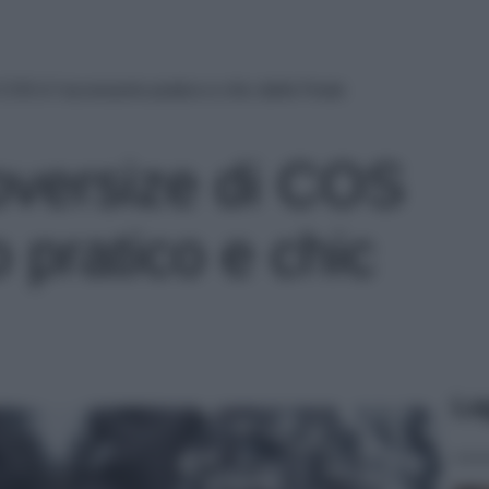
COS è l’accessorio pratico e chic delle Feste
oversize di COS
o pratico e chic
Le