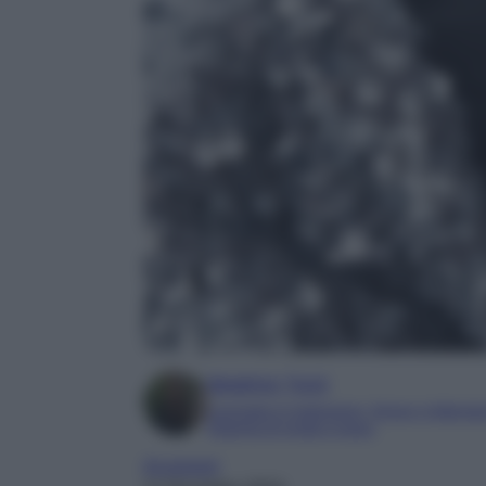
Beatrice Tursi
Laureata in traduzione, lingue e letterat
Esperta di moda e lusso
Accessori