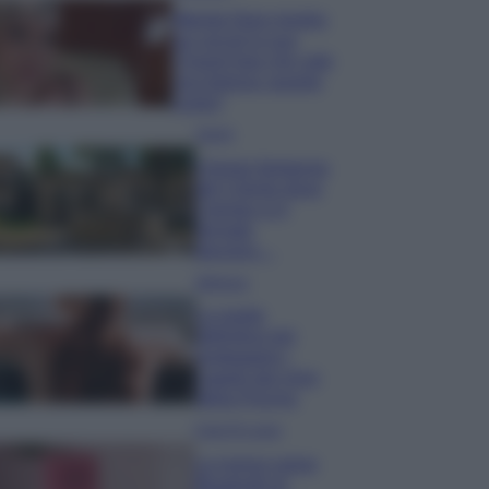
Wanda Nara mostra
sui social la sua
Chanel bag che vale
una fortuna: quanto
costa?
Viaggi
Il borgo fantasma
del Cilento dove
il tempo si è
fermato
davvero…
Bellezza
La guida
definitiva per
proteggere i
capelli dal cloro
della Piscina
Case Di Lusso
La nuova cassa
Bluetooth di