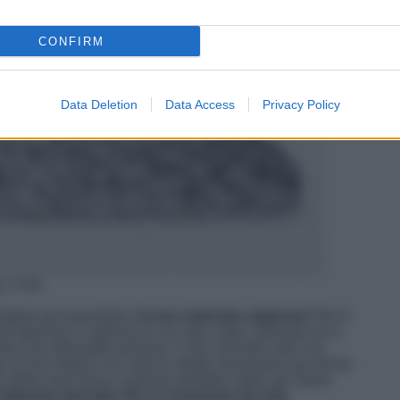
CONFIRM
Data Deletion
Data Access
Privacy Policy
es, COS
ingerà ad acquistarla:
la sua notevole capienza
! Non è
nire glamour e capienza in un solo colpo, tanto più se si
ta una silhouette oversize, il che vuol dire solo una
 al suo interno non solo lo stretto necessario ma anche
iavi della macchina e qualche prodotto make-up! Serve
talmente speciale che si commenta da sola
.