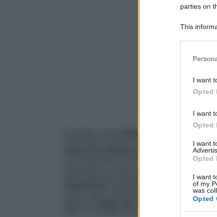
parties on t
This informa
Participants
Please note
Persona
information 
deny consent
I want t
in below Go
Opted 
I want t
Opted 
Essendo oramai
il Natale e il Capodanno p
rimandare: è giunto il momento di andare all
I want 
Advertis
classe da vendere le Feste!
Sebbene indossa
Opted 
una mise tutta da invidiare, sono gli accessor
accessorio è un vero e proprio must have per 
estremamente importante
optare per un mode
I want t
of my P
Capodanno.
Essendo questo periodo dell’an
was col
notare dalle collezioni per le Feste lanciate 
Opted 
quello di
optare per una borsa vistosa ed 
altrui in un batter d’occhio.