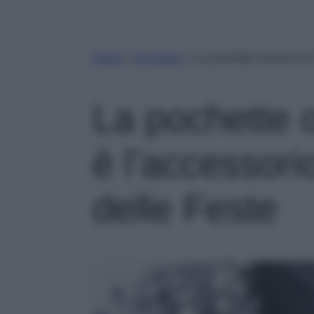
Home
»
Accessori
»
La pochette oversize di 
La pochette 
è l’accessori
delle Feste