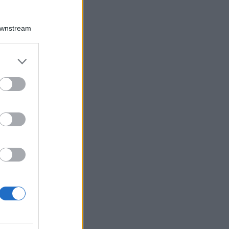
Downstream
er and store
to grant or
ed purposes