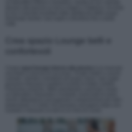
un’atmosfera intima e romantica, mentre le luci colorate
donano alla piscina un tocco magico e fiabesco. Accendi
le luci e lasciati incantare dallo spettacolo delle acque
illuminate mentre i tuoi ospiti si divertono fino a tarda
notte.
Crea spazio Lounge belli e
confortevoli
Creare
spazi lounge intorno alla piscina
è un must per
una festa in piscina di successo. Scegli mobili e cuscini
comodi, colorati e resistenti all’acqua, dove i tuoi ospiti
possono rilassarsi e godersi la festa in totale comfort.
Posiziona amache, lettini prendisole e pouf per creare
un’atmosfera rilassante e invitante. Assicurati di avere
anche abbastanza asciugamani a disposizione per tutti i
partecipanti, in modo che possano asciugarsi dopo una
nuotata e rilassarsi al sole (o al chiar di Luna!)