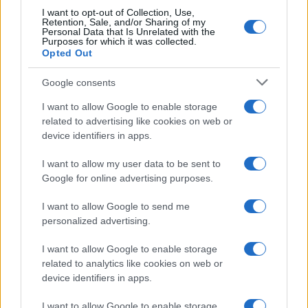
I want to opt-out of Collection, Use,
Case Di Lusso
Retention, Sale, and/or Sharing of my
Personal Data that Is Unrelated with the
La nuova cassa Bluetooth
Purposes for which it was collected.
di IKEA: portatile
Opted Out
economica e di design
Google consents
Moda
I want to allow Google to enable storage
related to advertising like cookies on web or
Chiara Ferragni sfoggia il
coordinato due pezzi di super
device identifiers in apps.
tendenza per questa stagione: da
copiare subito!
I want to allow my user data to be sent to
Google for online advertising purposes.
Viaggi
I want to allow Google to send me
Qui i borghi d’arte italiani che
personalized advertising.
stanno attirando tutti gli esperti
e appassionati del settore
I want to allow Google to enable storage
related to analytics like cookies on web or
device identifiers in apps.
Moda
I want to allow Google to enable storage