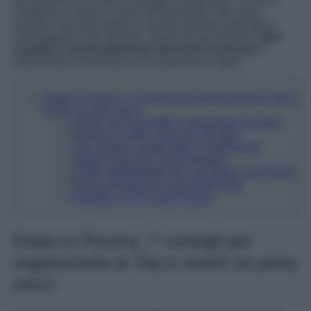
cristalline e creare ricordi indimenticabili. Ma come
rendere il tuo pool party un evento davvero speciale e
coinvolgente? Non temere, siamo qui per fornirti
7 idee
creative e sorprendenti per decorare la piscina
e
trasformare la tua festa in un’esperienza super!
Festa in Piscina, 7 consigli per organizzarla al Top e
viverti un party unico
Il tema che fa scintille e sorprende gli Ospiti
Illumina la notte e fa le ore piccole!
Crea spazio Lounge belli e confortevoli
Apparecchia una Tavola festosa
Un Bar galleggiante per coccolare i tuoi Ospiti
Giochi d’acqua per coinvolgere tutti
Consolle con Dj vista Piscina
Festa in Piscina, 7 consigli per
organizzarla al Top e viverti un party
unico