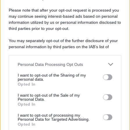
Please note that after your opt-out request is processed you
may continue seeing interest-based ads based on personal
information utilized by us or personal information disclosed to
third parties prior to your opt-out.
You may separately opt-out of the further disclosure of your
personal information by third parties on the IAB’s list of
downstream participants.
Personal Data Processing Opt Outs
This information may also be disclosed by us to third parties
on the IAB’s List of Downstream Participants that may further
I want to opt-out of the Sharing of my
disclose it to other third parties.
personal data.
Opted In
Please note that this website/app uses one or more Google
services and may gather and store information including but
I want to opt-out of the Sale of my
Personal Data.
not limited to your visit or usage behaviour. You may click to
Opted In
grant or deny consent to Google and its third-party tags to
use your data for below specified purposes in below Google
Leggi anche
I want to opt-out of processing my
consent section.
Personal Data for Targeted Advertising.
Opted In