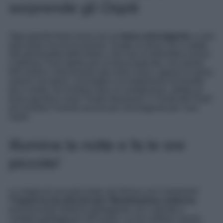
sorprende gli Ospiti
Ogni grande festa inizia con un
tema coinvolgente
, e una
pool party non fa eccezione. Scegli un tema che si adatti
alla personalità della festa e che crei un’atmosfera vivace
e gioiosa. Puoi optare per un tema tropicale, con palme,
fiori esotici e decorazioni dai colori vivaci, oppure un tema
marino con pesci, conchiglie e un’esplosione di tonalità
blu e verde. Se la festa è per un compleanno, adotta un
tema specifico come “Festa Hawaiana” o “Festa dei Pirati”
per rendere l’evento ancora più coinvolgente per i tuoi
ospiti.
Illumina la notte e fa le ore
piccole!
La magia di una pool party non finisce con il tramonto!
P
repara la tua piscina per l’illuminazione notturna
,
posizionando lanterne galleggianti, luci colorate e
candele galleggianti nell’acqua. Le luci soffuse creano