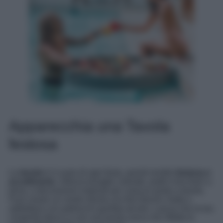
Apparecchia una Tavola
festosa
La
tavola
è il cuore di ogni festa, quindi rendila
festosa e
accattivante.
Utilizza tovaglie colorate, piatti e bicchieri a
tema, e decorazioni originali per ciascun posto a tavola.
Puoi creare un centro tavola con fiori freschi, frutta o
addirittura con palloncini gonfiati ad elio. Lascia che la tua
creatività sbocci e crei una tavola unica che rifletta lo