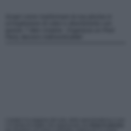
Scopri come trasformare la tua piscina in
un’esplosione di colori e divertimento con
queste 7 idee creative. Organizza un Pool
Party davvero indimenticabile!
L’estate è la stagione del sole, della spensieratezza e non
c’è niente di meglio che organizzare una
festa in piscina
per divertirsi con amici e famiglia, rinfrescarsi in acque