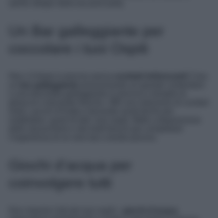
spirito allegro della tua pool party.
Un Bar galleggiante per
coccolare i tuoi Ospiti
Non c’è festa in piscina senza
cocktail rinfrescanti
! Crea
un
bar galleggiante
posizionando un grande contenitore
o una barchetta galleggiante in piscina e riempilo di
ghiaccio e bevande fresche. Offri una selezione di cocktail
estivi, succhi di frutta e bevande analcoliche per
soddisfare i gusti di tutti i tuoi ospiti. Metti a disposizione
delle stuzzicherie e dei frutti freschi per completare
l’esperienza di un vero bar a bordo piscina.
Giochi d’acqua per
coinvolgere tutti
Non importa l’età dei tuoi ospiti, i
giochi d’acqua