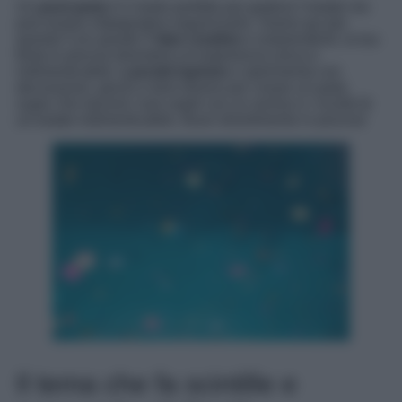
Un
pool party
è il modo perfetto per godersi l’estate ma
può essere impegnativo organizzarlo. Siamo qui per
questo! Con queste
7 idee creative
e sorprendenti, la tua
festa in piscina diventerà un’esperienza unica e
indimenticabile.
Lasciati ispirare
e sperimenta con
decorazioni, giochi e temi diversi per creare un party
super che lascerà i tuoi ospiti con un sorriso e i ricordi di
un’estate indimenticabile. Buon divertimento in piscina!
Il tema che fa scintille e