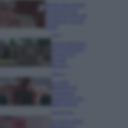
Wanda Nara mostra
sui social la sua
Chanel bag che vale
una fortuna: quanto
costa?
Viaggi
Il borgo fantasma
del Cilento dove
il tempo si è
fermato
davvero…
Bellezza
La guida
definitiva per
proteggere i
capelli dal cloro
della Piscina
Case Di Lusso
La nuova cassa
Bluetooth di