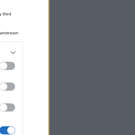
 third
Downstream
er and store
to grant or
ed purposes