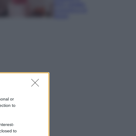
IKEA: portatile
economica e di
design
sonal or
ection to
nterest-
closed to