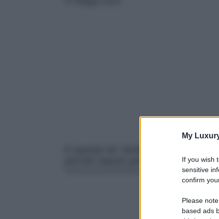
27 Maggio 2024
My Luxur
E queste Air Jordan chi se le ricor
If you wish 
perché stanno per tornare…
sensitive in
confirm your
Please note
based ads b