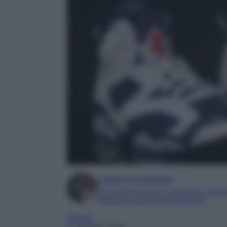
Lorenzo Fiorentino
Laureando in Lingue, Letteratura e Gior
Redattore esperto di auto di lusso
Scarpe