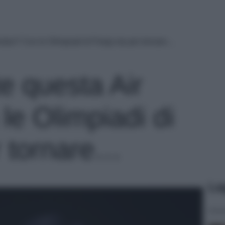
ordan? Con le Olimpiadi di Parigi sta per tornare…
te questa Air
le Olimpiadi di
r tornare…
Le