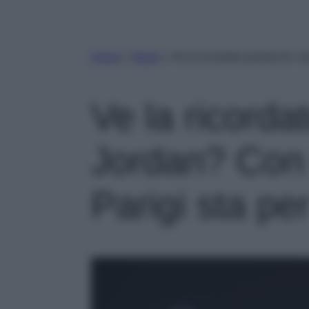
Home
»
Moda
»
Ve la ricordate questa Air J
Ve la ricorda
Jordan? Con 
Parigi sta pe