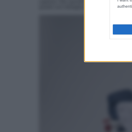
capisce). Già, perché queste Air Jordan pos
authenti
quanto una medaglia d’oro appesa al collo.