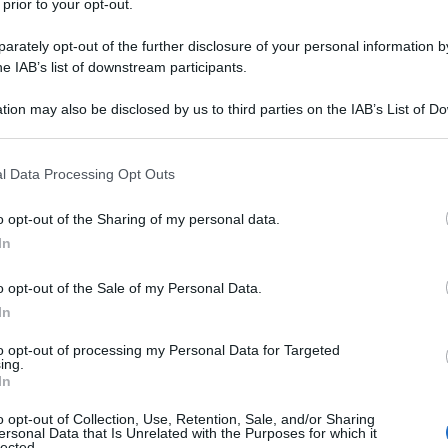
 prior to your opt-out.
rately opt-out of the further disclosure of your personal information by
he IAB’s list of downstream participants.
tion may also be disclosed by us to third parties on the IAB’s List of 
 that may further disclose it to other third parties.
 that this website/app uses one or more Google services and may gath
l Data Processing Opt Outs
including but not limited to your visit or usage behaviour. You may click 
 to Google and its third-party tags to use your data for below specifi
o opt-out of the Sharing of my personal data.
ogle consent section.
In
delli di
sneakers
passate alla gloria per una ragione
o opt-out of the Sale of my Personal Data.
ie memorabili, o addirittura a delle sconfitte scottanti,
ra in momenti entrati nella leggenda. Ecco, in questo
In
i ricordi. Sì, perché le scarpe
da ginnastica
di cui stiamo
particolare, e adesso stanno (finalmente) per tornare; e
to opt-out of processing my Personal Data for Targeted
ing.
co le
Air Jordan
che hanno fissato il loro attesissimo
In
di questa estate. E adesso la domanda sorge
e le ricordiamo chiaramente, e adesso vogliamo
o opt-out of Collection, Use, Retention, Sale, and/or Sharing
ersonal Data that Is Unrelated with the Purposes for which it
lected.