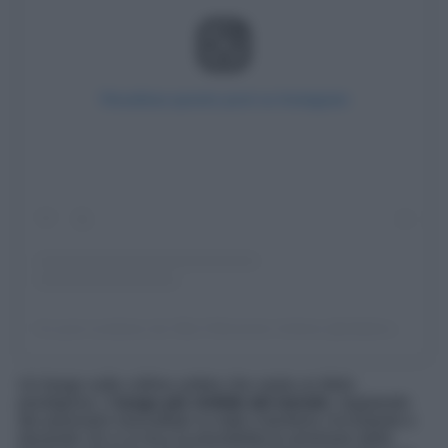
Visualizza questo post su Instagram
Un post condiviso da Villa Il Momento Umbria (@villailmomento.italy)
Un borgo sulle colline umbre che vanta un titolo
prestigioso, il
luogo più vivibile del mondo
, regalando
dei panorami mozzafiato su tutto il territorio circostante e
donando chi vi si reca la possibilità di ammirare delle