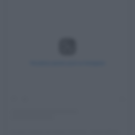
Visualizza questo post su Instagram
Un post condiviso da Umbria | ItaliaStyle_Umbria (@italiastyle_umbria)