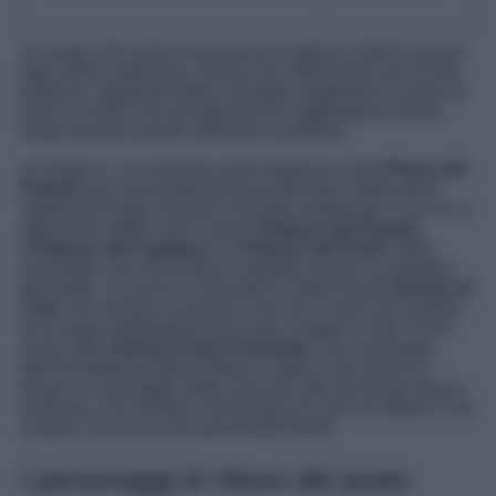
Un luogo che vanta la presenza di palazzi antichi, piazze
dalla storia millenaria, chiese che affascinano per la loro
bellezza, regalando delle immagini suggestive e piene di
storia a coloro che decideranno di raggiungere questo
luogo durante queste settimane autunnali.
Un borgo in cui ammirare delle bellezze come
Piazza del
Popolo
una vera testimonianza dell’arte e della storia
vissuta dal borgo durante il periodo medievale. E su cui si
affacciano edifici unici come il
Palazzo del Popolo
,
il
Palazzo del Capitano
e il
Palazzo dei Priori
, delle
meraviglie che raccontano l’ingegno umano la maestria
del tempo. O ancora il maestoso e affascinante
Duomo di
Todi
, che domina la piazza e che non si può non inserire
tra le tappe obbligatorie del vostro viaggio a Todi. E fino
anche alla
Chiesa di San Fortunato
, una meraviglia
dell’architettura paleocristiana e gotica che domina il
borgo e il paesaggio dalla zone più alta del borgo stesso.
Insomma, una location ricchissima di cose da vedere e da
scoprire, tra cui le sue personalità illustri.
I personaggi di rilievo del posto