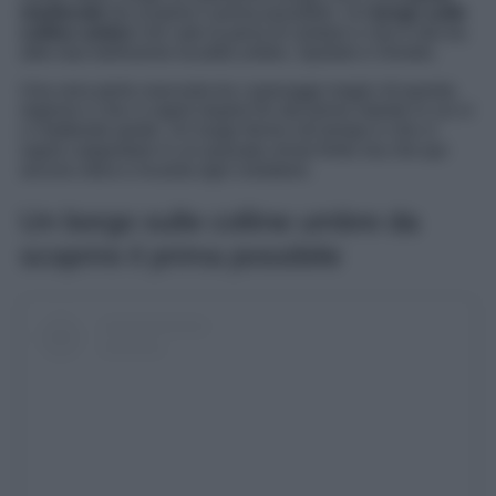
medievale
da scoprire il prima possibile. Un
borgo sulle
colline umbre
che vale la pena di visitare e che è sito tra
altre due bellissime località umbre, Spoleto e Orvieto.
Una vera perla nascosta tra i paesaggi magici di questa
regione e che vi saprà stupire fin dal primo istante in cui vi
ci metterete piede. Un luogo fermo nel tempo e che vi
saprà catapultare in un passato ormai finito ma che qui
ancora vibra e incanta ogni visitatore.
Un borgo sulle colline umbre da
scoprire il prima possibile