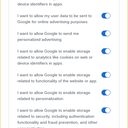
Il borgo fantasma del
device identifiers in apps.
Cilento dove il tempo si è
fermato davvero…
I want to allow my user data to be sent to
Google for online advertising purposes.
Bellezza
I want to allow Google to send me
La guida definitiva per
personalized advertising.
proteggere i capelli dal
cloro della Piscina
I want to allow Google to enable storage
related to analytics like cookies on web or
device identifiers in apps.
Case Di Lusso
I want to allow Google to enable storage
La nuova cassa Bluetooth
related to functionality of the website or app.
di IKEA: portatile
economica e di design
I want to allow Google to enable storage
related to personalization.
I want to allow Google to enable storage
related to security, including authentication
functionality and fraud prevention, and other