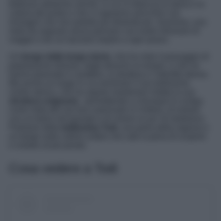
bellezze artistiche uniche, in cui si intreccia la storia e la
cultura del posto e che vi sapranno arricchire con
immagini che non potrete più dimenticare. Insomma, una
meta da segnare senza pensarci sul vostro itinerario di
viaggio e da cui lasciarsi stupire a ogni passo.
Un
borgo dalla lunga storia
, che ha visto il passaggio di
popolazione diverse, dagli etruschi ai romani, e che ne
hanno plasmato il carattere, la struttura e l’identità stessa.
Ma anche un luogo in cui ammirare il suo bellissimo
centro storico, che ha saputo mantenere intatta la sua
struttura originaria
, permettendo a chiunque lo scelga
come meta del suo tour autunnale in Umbria, di entrare
con un balzo nel passato e di viversi un po’ di medioevo.
Parliamo della
bellissima Todi
, una perla della regione e
un borgo sulle colline umbre che vale la pena di scoprire
e visitare al più presto.
Cosa vedere a Todi