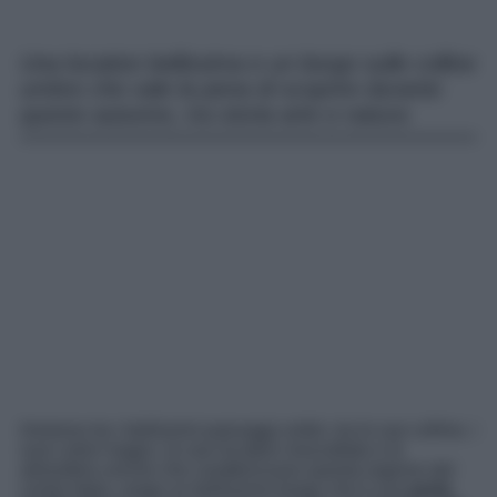
Una location bellissima e un borgo sulle colline
umbre che vale la pena di scoprire durante
questo autunno, tra storia arte e natura
Immerso tra i bellissimi paesaggi umbri, tra le sue colline, i
suoi colori magici, le sue location mozzafiato e le
atmosfere uniche che caratterizzano questa regione del
centro Italia, sorge un bellissimo borgo che è una
perla