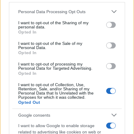
Personal Data Processing Opt Outs
This information may also be disclosed by us to third parties
on the IAB’s List of Downstream Participants that may further
I want to opt-out of the Sharing of my
disclose it to other third parties.
personal data.
Opted In
Please note that this website/app uses one or more Google
services and may gather and store information including but
I want to opt-out of the Sale of my
Personal Data.
not limited to your visit or usage behaviour. You may click to
Opted In
grant or deny consent to Google and its third-party tags to
use your data for below specified purposes in below Google
Leggi anche
I want to opt-out of processing my
consent section.
Personal Data for Targeted Advertising.
Opted In
I want to opt-out of Collection, Use,
Accessori
Retention, Sale, and/or Sharing of my
Personal Data that Is Unrelated with the
Wanda Nara mostra sui social
Purposes for which it was collected.
la sua Chanel bag che vale
Opted Out
una fortuna: quanto costa?
Google consents
I want to allow Google to enable storage
Viaggi
related to advertising like cookies on web or