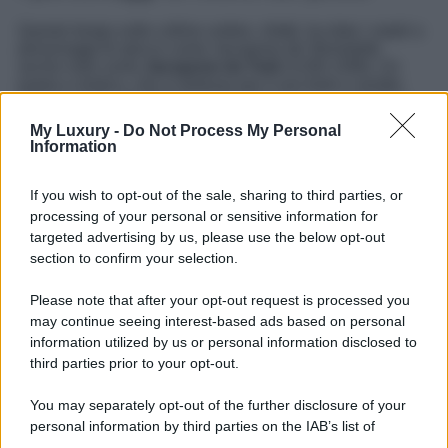
Questo borgo sulle colline umbre, infatti, ha dato i natali a
personaggi di spicco come Jacopone de’ Benedetti,
anche noto come
Jacopone da Todi
(1236-1306). Un
poeta e mistico, che si distinse per il suo forte e sentito
attaccamento alla Regola di San Francesco, vivendo in
una forma di povertà assoluta. Un uomo che, a causa dei
My Luxury -
Do Not Process My Personal
suoi conflitti con l’Ordine dei Conventuali e con il potere
Information
papale di Bonifacio VIII, venne scomunicato. Ma che
nonostante venne ricordato e onorato dalla popolazione,
che gi intitolò delle architetture in memoria, il
Teatro
e
If you wish to opt-out of the sale, sharing to third parties, or
la
Piazza
che portano entrambe il suo nome.
processing of your personal or sensitive information for
targeted advertising by us, please use the below opt-out
Insomma, un borgo che oltre alle sue bellezze visibili ne
section to confirm your selection.
ha altrettante da farsi raccontare e da scoprire passo dopo
passo, prendendovi il tempo necessario per visitare
questo luogo unico e per vivervi a pieno tutte le meraviglie
Please note that after your opt-out request is processed you
custodite in questo borgo sulle colline umbre in cui fare
may continue seeing interest-based ads based on personal
tappa il prima possibile.
information utilized by us or personal information disclosed to
third parties prior to your opt-out.
You may separately opt-out of the further disclosure of your
personal information by third parties on the IAB’s list of
downstream participants.