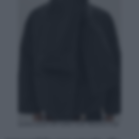
Quilted jacket with button scarf, Massimo Dutti