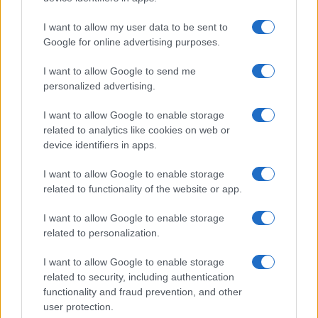
Cilento dove il tempo si è
fermato davvero…
I want to allow my user data to be sent to
Google for online advertising purposes.
Bellezza
I want to allow Google to send me
La guida definitiva per
personalized advertising.
proteggere i capelli dal
cloro della Piscina
I want to allow Google to enable storage
related to analytics like cookies on web or
device identifiers in apps.
Case Di Lusso
I want to allow Google to enable storage
La nuova cassa Bluetooth
related to functionality of the website or app.
di IKEA: portatile
economica e di design
I want to allow Google to enable storage
related to personalization.
I want to allow Google to enable storage
related to security, including authentication
functionality and fraud prevention, and other
user protection.
© – My Luxury – Anicaflash S.r.l. – P.Iva 01816001000 – Testata