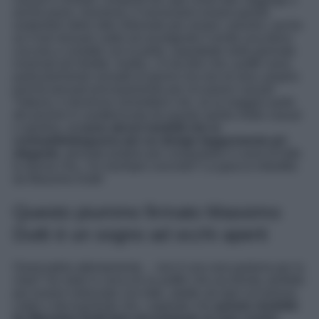
anche jeans. Insomma, è necessario essere grandi
sostenitori dello stile informale per amare i piumini, anche
se il loro tessuto caldo ed avvolgente li rende una dolce
coccola a contatto con la pelle, soprattutto nelle giornate
invernali più fredde. Inoltre, c’è da dire che i puffer sono
particolarmente versatili di giorno ma non di sera, proprio
poiché pensati principalmente per occasioni casual!
Tuttavia, è doveroso ammettere che, se la maggior parte
dei piumini è caratterizzata da questo spirito molto casual
e sportivo,
ci sono alcuni modelli che si
contraddistinguono per un design leggermente pi
ù
elegante
, pensato proprio per conquistare il cuore di tutte
le donne chic. Un esempio concreto? La giacca imbottito
da Massimo Dutti!
Questo piumino firmato Massimo
Dutti è un sogno ad occhi aperti
Osservatela attentamente… non è una vera goduria per la
vista? Se siete in cerca di un puffer che sia trendy, perfetto
per essere indossato con tutto, adatto ad ogni occasione,
caldo e decisamente chic, sappiate che
questo modello
by Massimo Dutti
farà sicuramente al caso vostro
.