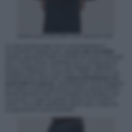
Quilted jacket with button scarf, Massimo Dutti
Un altro grande pregio che lo contraddistingue è
sicuramente il design basic,
un inno alla versatilità
!
Questo capospalla infatti, è perfetto per essere indossato
sia in chiave casual, coordinato ad un comodo paio di
jeans e maglioncino, che in stile elegante, abbinato a
pantaloni sartoriali o a maxi dress. Inoltre, grazie al suo
semplicissimo colore nero, s
i sposa divinamente con
quasi tutte le nuances
, consentendovi così di sfoggiarlo
da mattina a sera! Inutile girarci intorno: questo piumino
firmato Massimo Dutti è un evergreen da sfruttare a più
non posso, in voga sia questo Inverno che in quelli a
venire. Cosa state aspettando allora? Non vi resta che
accaparrarvelo il prima possibile!