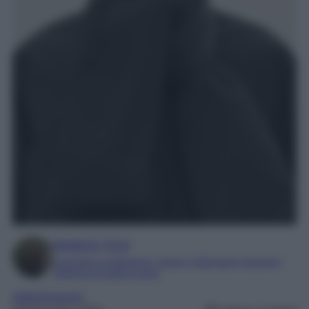
Beatrice Tursi
Laureata in traduzione, lingue e letterature straniere
Esperta di moda e lusso
Abbigliamento