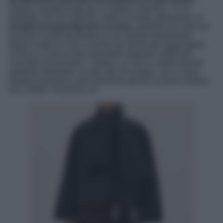
Seppur caratterizzato da un’estetica minimal, c’è un
dettaglio che ha catturato subito la nostra attenzione: la
sciarpa incorporata tono su tono,
perfetta non solo per
riparare il collo dal freddo (e con queste temperature
rigide è tutto ciò che ci serve) ma anche per aggiungere
un tocco in più al look, facendolo apparire subito più
ricercato ed esclusivo. Tuttavia, se non la volete poiché
preferite indossare un altro tipo di sciarpa, non ci sono
problemi poiché si può rimuovere grazie ai pratici bottoni
sul colletto. Favoloso no?