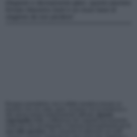
Elegante e decisamente glam, questo piumino
firmato Massimo Dutti è un must have di
stagione da non perdere!
Bisogna ammetterlo: non è affatto semplice trovare un
piumino che sia caldo, glam, al passo con le tendenze e
allo stesso tempo estremamente raffinato.
Questo
capospalla
infatti, a differenze dei cappotti (sicuramente
molto più chic ed eleganti), è famoso principalmente per
il
suo stile sportivo,
che consente di abbinarlo ad outfit
casual e comodi, composti da capi come tute, leggings o