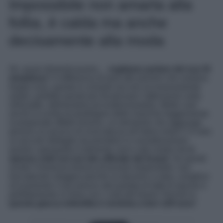
Impossibile non amarla alla
follia, è calda ma anche
decisamente alla moda
Ah, quasi dimenticavamo…
vogliamo parlare del suo fit
strepitoso
? A differenza di tanti altri piumini che vestono
troppo over, questo è comodo ma non eccessivamente
ampio, perfetto quindi per focalizzare l’attenzione sulla
silhouette, definendola ed evidenziandola. Molto cool
anche la scelta di prediligere delle maniche leggermente
scampanate effetto kimono, un elemento che aggiunge
persino un pizzico di ricercatezza all’intera mise! C’è solo
un piccolo dettaglio da prendere in considerazione:
questo capospalla è talmente cool e alla moda che
è
spesso sold out sul sito ufficiale del brand.
Se quindi
avrete l’immensa fortuna di trovarlo disponibile, non
lasciatevelo sfuggire perché va davvero a ruba, complice
sicuramente il suo prezzo alla portata di tutte le tasche e
perfettamente in linea con i costi del brand. Perché sì,
questa giacca imbottita è venduta a ben 129 euro
!