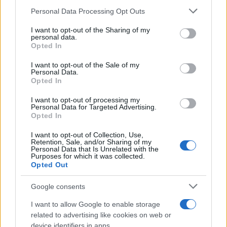
Personal Data Processing Opt Outs
This information may also be disclosed by us to third parties
on the IAB’s List of Downstream Participants that may further
I want to opt-out of the Sharing of my
disclose it to other third parties.
personal data.
Opted In
Please note that this website/app uses one or more Google
services and may gather and store information including but
I want to opt-out of the Sale of my
Personal Data.
not limited to your visit or usage behaviour. You may click to
Opted In
grant or deny consent to Google and its third-party tags to
use your data for below specified purposes in below Google
Leggi anche
I want to opt-out of processing my
consent section.
Personal Data for Targeted Advertising.
Opted In
I want to opt-out of Collection, Use,
Accessori
Retention, Sale, and/or Sharing of my
Personal Data that Is Unrelated with the
Wanda Nara mostra sui social
Purposes for which it was collected.
la sua Chanel bag che vale
Opted Out
una fortuna: quanto costa?
Google consents
I want to allow Google to enable storage
Viaggi
related to advertising like cookies on web or
Il borgo fantasma del
device identifiers in apps.