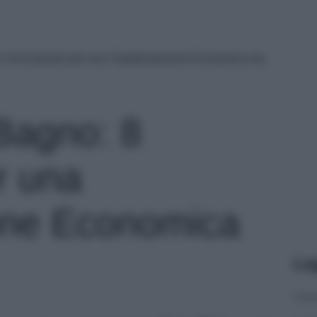
o: 8 Accessori per una Trasformazione Economica ma
 Bagno: 8
r una
one Economica
Le