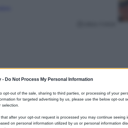
nalismo
Lettura: 4 minuti
y -
Do Not Process My Personal Information
to opt-out of the sale, sharing to third parties, or processing of your per
formation for targeted advertising by us, please use the below opt-out s
 selection.
nova il Bagno con 8 Accessori pratici e stilosi
a a leggere e scopri gli acquisti da fare…
 that after your opt-out request is processed you may continue seeing i
ased on personal information utilized by us or personal information dis