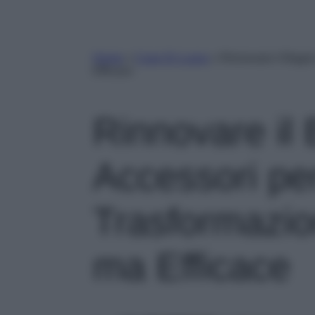
Home
»
Case Di Lusso
»
Rinnovare il Bagn
Efficace
Rinnovare il
Accessori pe
Trasformazi
ma Efficace