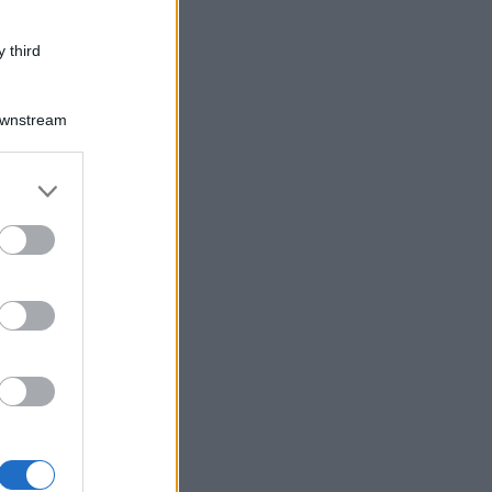
 third
Downstream
er and store
to grant or
ed purposes