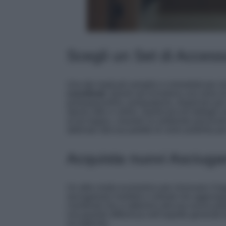
Scegli un Set di Access
Uno dei modi più semplici e immediati per ri
coordinati
. Questi set includono una serie d
portaspazzolino, portasapone, dispenser per s
stesso stile e colore. Questi piccoli dettagl
al tuo bagno, creando un ambiente piacevole e 
abbinalo alla tua palette di colori preferita
Acquista nuovi Asciuga
Un altro modo economico per rinnovare il b
asciugamani morbidi e colorati che aggiungan
coordinati che si abbinino alla tua nuova pal
una grande differenza nell’aspetto generale 
accogliente.