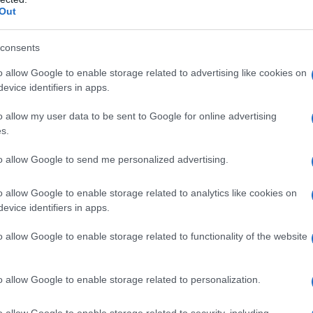
Out
look al tuo Bagno
consents
nati
ppeti
o allow Google to enable storage related to advertising like cookies on
centro focale del tuo bagno
evice identifiers in apps.
i cosa deve avere il suo spazio
esign accattivante
o allow my user data to be sent to Google for online advertising
che più si abbina al tuo bagno
s.
e di design
e!
to allow Google to send me personalized advertising.
o allow Google to enable storage related to analytics like cookies on
galeranno un nuovo look
evice identifiers in apps.
o allow Google to enable storage related to functionality of the website
sori low cost
che promettono di
cambiare il volto del
o allow Google to enable storage related to personalization.
enti decorativi, questi elementi ti aiuteranno a renderlo un
o allow Google to enable storage related to security, including