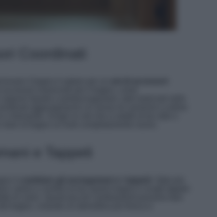
ori Coordinati
nnovare il bagno è optare per un
set di accessori
i accessori essenziali per il bagno, come
apone liquido e portasciugamani, tutti realizzati nello
i coordinati aggiungeranno un senso di coesione e ordine
rilassante. Scegli un set che si adatti al tuo stile e
 per dare al bagno un look completamente nuovo.
mani e Tappeti
agno è
cambiare gli asciugamani e i tappeti
. Opta per
o calore e comfort al tuo spazio bagno e scegli tappeti
ette di colori. Questi piccoli cambiamenti possono fare
del bagno, creando un’atmosfera più fresca e