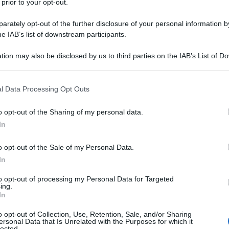
 prior to your opt-out.
rately opt-out of the further disclosure of your personal information by
he IAB’s list of downstream participants.
tion may also be disclosed by us to third parties on the IAB’s List of 
 that may further disclose it to other third parties.
 that this website/app uses one or more Google services and may gath
l Data Processing Opt Outs
including but not limited to your visit or usage behaviour. You may click 
 to Google and its third-party tags to use your data for below specifi
o opt-out of the Sharing of my personal data.
ogle consent section.
In
o opt-out of the Sale of my Personal Data.
In
to opt-out of processing my Personal Data for Targeted
ali della nostra casa, dove ci prendiamo cura di noi stessi
ing.
. Ma con il passare del tempo, potremmo sentire la
In
bagno, rendendolo
più funzionale
,
accogliente
e
in linea
zia è che
rinnovare il bagno
non deve necessariamente
o opt-out of Collection, Use, Retention, Sale, and/or Sharing
 Con alcuni
accessori
ben scelti, è possibile ottenere una
ersonal Data that Is Unrelated with the Purposes for which it
o al bagno un nuovo look senza dover sostenere grandi
lected.