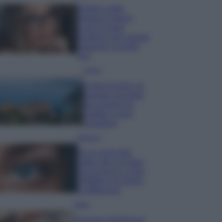
Diletta Leotta
sfoggia il beach
Look di super
tendenza per questa
stagione: scoprilo
qui!
Viaggi
Costa Azzurra, le
spiagge più belle
da scoprire tra
calette e mare
cristallino
Bellezza
Ecco come dire
addio alle occhiaie
senza trucco: 5 tips
infallibili che fanno
la differenza
Moda
Georgina Rodriguez