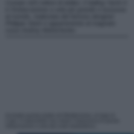
Costato 425 milioni di dollari, il Sailing Yacht A
è l’imbarcazione a vela più grande e lussuosa
al mondo, realizzata dal famoso designer
Philippe Stark e appartenente al magnate
russo Andrey Melnichenko
Avvistato questa estate nel Mediterraneo, al largo di
Capri, è impossibile non notare l’imponenza di questa
imbarcazione a vela dal costo stratosferico.