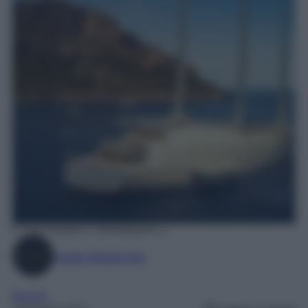
Foto Instagram | @sailingyacht_a
Giulia Martensini
Barche