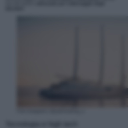
uno dei ponti è
attrezzato per l’atterraggio degli
elicotteri
.
Foto Instagram | @yatchsailing_a
Tecnologia e high tech