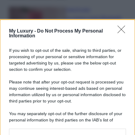
Case Di Lusso
La nuova cassa Bluetooth
di IKEA: portatile
economica e di design
My Luxury -
Do Not Process My Personal
Information
If you wish to opt-out of the sale, sharing to third parties, or
processing of your personal or sensitive information for
targeted advertising by us, please use the below opt-out
section to confirm your selection.
© – My Luxury – Anicaflash S.r.l. – P.Iva 01816001000 – Testata
Giornalistica registrata presso il Tribunale ordinario di Roma, n° 112/2022
Please note that after your opt-out request is processed you
del 21/07/2022
Anicaflash S.r.l detiene i diritti di utilizzo di tutti i contenuti e le immagini
may continue seeing interest-based ads based on personal
presenti nel sito
information utilized by us or personal information disclosed to
Contatti
third parties prior to your opt-out.
You may separately opt-out of the further disclosure of your
Privacy Policy
Preferenze privacy
Mappa del sito
Chi siamo
Redazione
personal information by third parties on the IAB’s list of
Codice Etico
Pubblicità
downstream participants.