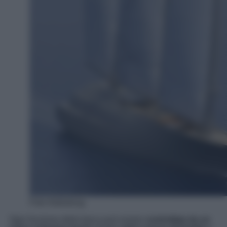
Foto Nobiskrug
Ogni funzione della barca può essere
controllata da un