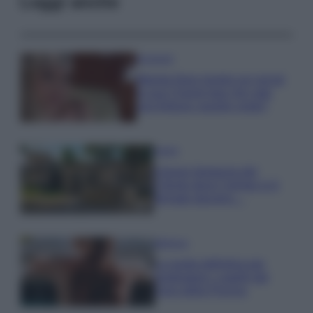
Leggi anche
Accessori
Wanda Nara mostra sui social
la sua Chanel bag che vale
una fortuna: quanto costa?
Viaggi
Il borgo fantasma del
Cilento dove il tempo si è
fermato davvero…
Bellezza
La guida definitiva per
proteggere i capelli dal
cloro della Piscina