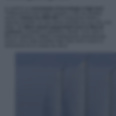
Lo yacht è un
concentrato di tecnologia e high tech
:
l’imbarcazione può infatti navigare a vela ma sfruttare
anche il
motore da 3600 kW
e il propulsore ibrido a
velocità variabile con due eliche assistite da una vela a tre
alberi. Gli
alberi rotanti autoportanti sono in fibra di
carbonio
e prodotti in Inghilterra, mentre le tre vele in
fibra di carbonio e taffetà completamente automatizzate,
invece, sono state prodotte negli Stati Uniti e hanno la
dimensione di un campo da calcio.