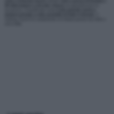
unico schermo touch
mentre
vetri a prova di bomba
e
40 telecamere a circuito chiuso
ne garantiscono la
sicurezza. Classificato come
il più grande yacht a
motore privato a vela assistita di tutto il mondo
, il
Sailing Yacht A è certamente un’imbarcazione da mille e
una notte.