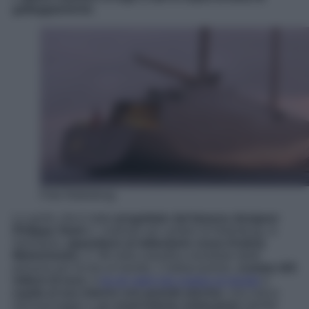
galleggiamento
.
Foto Nobiskrug
Lo yacht, che è stato
progettato dal famoso designer
Philippe Stark
e costruito nei cantieri di Nobiskrug, in
Germania,
appartiene al miliardario russo Andrey
Melnichenko
, n° 89 nella classifica mondiale delle
persone più ricche al mondo. L’imbarcazione,
costata 425
milioni di euro
, è
tra gli yatch più costosi al mondo
e
ospita al suo interno una grande piscina
, una vasca
idromassaggio e
un osservatorio subacqueo
mentre