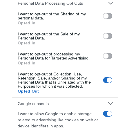
Personal Data Processing Opt Outs
This information may also be disclosed by us to third parties
on the IAB’s List of Downstream Participants that may further
I want to opt-out of the Sharing of my
disclose it to other third parties.
personal data.
Opted In
Please note that this website/app uses one or more Google
services and may gather and store information including but
I want to opt-out of the Sale of my
Personal Data.
not limited to your visit or usage behaviour. You may click to
Opted In
grant or deny consent to Google and its third-party tags to
use your data for below specified purposes in below Google
I want to opt-out of processing my
consent section.
Personal Data for Targeted Advertising.
Opted In
I want to opt-out of Collection, Use,
Retention, Sale, and/or Sharing of my
Personal Data that Is Unrelated with the
Purposes for which it was collected.
Opted Out
Google consents
I want to allow Google to enable storage
related to advertising like cookies on web or
device identifiers in apps.