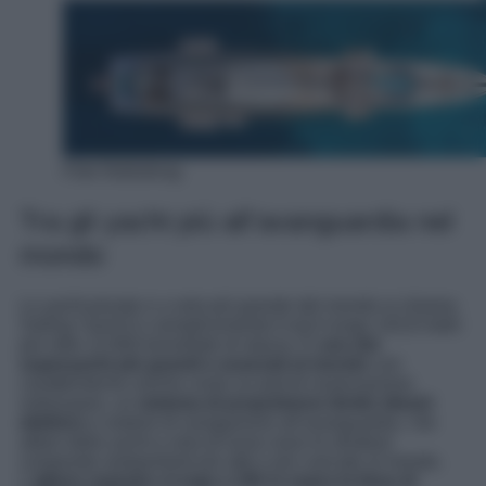
Foto Nobiskrug
Tra gli yacht più all’avanguardia nel
mondo
Lo yacht privato e a vela più grande del mondo si chiama
Sailing Yacht A o semplicemente A ed è lungo 142,8 metri
per oltre 12.600 tonnellate di stazza. È
uno dei
superyacht più grandi e avanzati al mondo
con
caratteristiche uniche come un pod di osservazione
subacqueo, un
sistema di propulsione ibrido diesel-
elettrico
e sistemi di navigazione all’avanguardia. I tre
alberi dello yacht a vela di lusso sono le strutture
composite autoportanti più alte e più caricate al mondo.
L’
albero maestro si erge a 100 m sopra la linea di