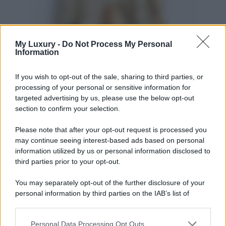
My Luxury -
Do Not Process My Personal
Information
If you wish to opt-out of the sale, sharing to third parties, or
processing of your personal or sensitive information for
targeted advertising by us, please use the below opt-out
section to confirm your selection.
Please note that after your opt-out request is processed you
may continue seeing interest-based ads based on personal
Abito incrociato fantasia, H&M
information utilized by us or personal information disclosed to
third parties prior to your opt-out.
You may separately opt-out of the further disclosure of your
personal information by third parties on the IAB’s list of
downstream participants.
Personal Data Processing Opt Outs
This information may also be disclosed by us to third parties