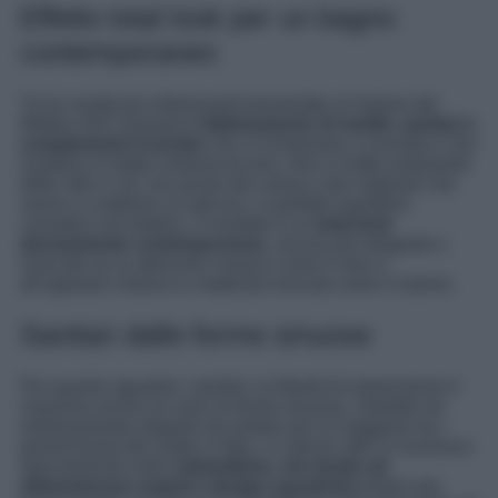
Effetto total look per un bagno
contemporaneo
Tra le novità più interessanti presentate al Salone del
Mobile 2021 troviamo
l’abbinamento di mobili, sanitari e
complementi d’arredo
che si richiamano a vicenda e che
risultano in totale sintonia tra loro. Non si tratta solamente
dello stile in sé, ma anche del colore e dei materiali che
vanno a costituire un tutt’uno, in perfetto equilibrio
cromatico ed estetico. Il risultato è un
total look
decisamente contemporaneo
, ancora più elegante e
ricercato se si utilizzano nuance come il nero o
all’opposto il bianco e materiali ricercati come il marmo.
Sanitari dalle forme sinuose
Per quanto riguarda i sanitari, la libertà di espressione è
massima anche se sono le forme sinuose, morbide ed
estremamente eleganti ad andare per la maggiore tra i
grandi brand del made in Italy. Lo stesso stile si riconosce
specialmente nella
rubinetteria, che tende ad
abbandonare angoli e design squadrati
proprio per