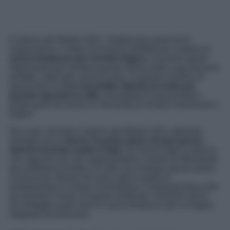
Il Salone del Mobile 2021, ribattezzato quest’anno
Supersalone, è stata l’occasione perfetta per scoprire le
nuove tendenze per l’arredo bagno
e ricevere spunti
interessanti per rendere questa stanza della casa davvero
perfetta, sotto tutti i punti di vista. La parola d’ordine di
quest’anno è infatti
versatilità: libertà di scelta per
quanto riguarda lo stile
, possibilità di assecondare i
propri gusti ma anche la necessità di rendere funzionale il
bagno.
Non solo: durante il Salone del Mobile 2021 abbiamo
assistito ad un
ritorno in primo piano di quei grossi
marchi d’arredo made in Italy
che hanno fatto la storia e
che oggi più che mai rappresentano il punto di riferimento
per ambienti d’arredo e di stile ma al tempo stesso pratici
e funzionali. Brand che sono stati in grado di
reinterpretare in chiave minimalista e contemporanea tutti
gli elementi chiave di questo ambiente. Vediamo allora
nel dettaglio quali sono le nuove tendenze per un bagno
elegante ed esclusivo.