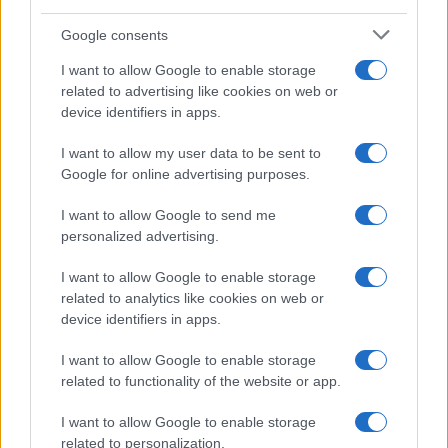
cloro della Piscina
Google consents
I want to allow Google to enable storage
Case Di Lusso
related to advertising like cookies on web or
La nuova cassa Bluetooth
device identifiers in apps.
di IKEA: portatile
economica e di design
I want to allow my user data to be sent to
Google for online advertising purposes.
Moda
I want to allow Google to send me
Chiara Ferragni sfoggia il
personalized advertising.
coordinato due pezzi di super
tendenza per questa stagione: da
I want to allow Google to enable storage
copiare subito!
related to analytics like cookies on web or
device identifiers in apps.
Viaggi
I want to allow Google to enable storage
Qui i borghi d’arte italiani che
related to functionality of the website or app.
stanno attirando tutti gli esperti
e appassionati del settore
I want to allow Google to enable storage
related to personalization.