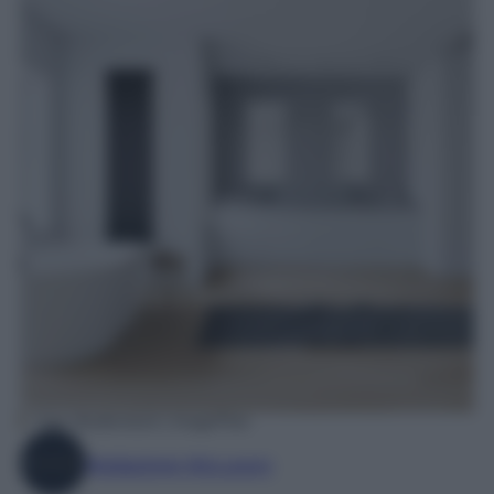
Foto Shutterstock | ImageFlow
Redazione MyLuxury