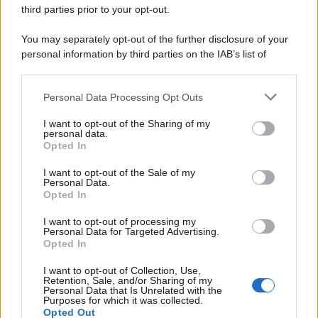
third parties prior to your opt-out.
You may separately opt-out of the further disclosure of your
personal information by third parties on the IAB’s list of
downstream participants.
Personal Data Processing Opt Outs
This information may also be disclosed by us to third parties
on the IAB’s List of Downstream Participants that may further
I want to opt-out of the Sharing of my
disclose it to other third parties.
personal data.
Opted In
Please note that this website/app uses one or more Google
services and may gather and store information including but
I want to opt-out of the Sale of my
Personal Data.
not limited to your visit or usage behaviour. You may click to
Opted In
grant or deny consent to Google and its third-party tags to
use your data for below specified purposes in below Google
Leggi anche
I want to opt-out of processing my
consent section.
Personal Data for Targeted Advertising.
Opted In
I want to opt-out of Collection, Use,
Bellezza
Retention, Sale, and/or Sharing of my
Personal Data that Is Unrelated with the
La guida definitiva per
Purposes for which it was collected.
proteggere i capelli dal
Opted Out