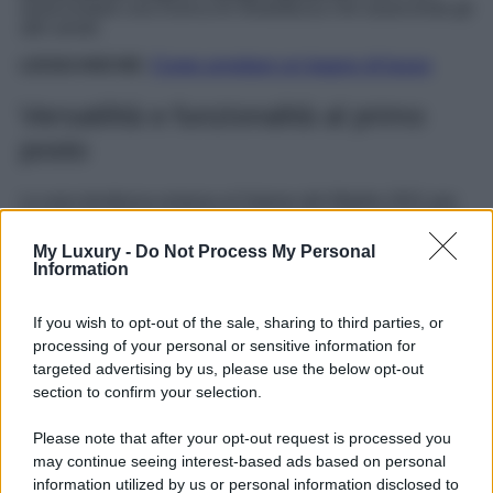
assecondare una ricerca di morbidezza che asseconda gli
altri arredi.
LEGGI ANCHE:
Come arredare un bagno di lusso
Versatilità e funzionalità al primo
posto
La vera tendenza emersa al Salone del Mobile 2021 per
quanto riguarda l’arredo bagno è però quella che vede
il
proprio gusto personale tornare protagonista.
La
My Luxury -
Do Not Process My Personal
versatilità viene messa in primo piano, con l’obiettivo di
Information
assecondare le differenti esigenze di spazio ma anche di
stile. Dal piatto doccia disponibile in svariate misure
proprio per adattarsi all’ambiente ai mobili che passano
If you wish to opt-out of the sale, sharing to third parties, or
dalla versione sospesa alla console,
ogni elemento del
processing of your personal or sensitive information for
bagno risponde ad una ricerca di versatilità elevata
targeted advertising by us, please use the below opt-out
alla massima potenza.
section to confirm your selection.
Non solo: anche la funzionalità è posta in primo piano e
non mancano infatti dettagli innovativi, volti ad aumentare
Please note that after your opt-out request is processed you
la praticità d’uso dei vari elementi rendendoli
may continue seeing interest-based ads based on personal
contemporanei più che mai non sono nello stile.
information utilized by us or personal information disclosed to