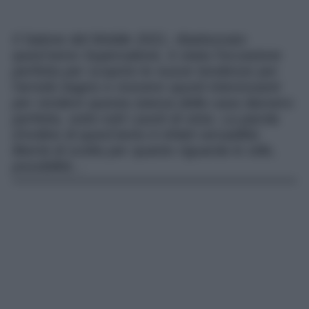
Il Salone del Mobile 2021, ribattezzato
quest’anno Supersalone, è stata l’occasione
perfetta per scoprire le nuove tendenze per
l’arredo bagno e ricevere spunti interessanti
per rendere questa stanza della casa davvero
perfetta, sotto tutti i punti di vista. La parola
d’ordine di quest’anno è infatti versatilità:
libertà di scelta per quanto riguarda lo stile,
possibilità…