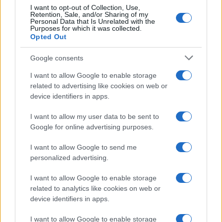
I want to opt-out of Collection, Use,
Bellezza
Retention, Sale, and/or Sharing of my
Personal Data that Is Unrelated with the
La guida definitiva per
Purposes for which it was collected.
proteggere i capelli dal
Opted Out
cloro della Piscina
Google consents
I want to allow Google to enable storage
Case Di Lusso
related to advertising like cookies on web or
La nuova cassa Bluetooth
device identifiers in apps.
di IKEA: portatile
economica e di design
I want to allow my user data to be sent to
Google for online advertising purposes.
Moda
I want to allow Google to send me
Chiara Ferragni sfoggia il
personalized advertising.
coordinato due pezzi di super
tendenza per questa stagione: da
I want to allow Google to enable storage
copiare subito!
related to analytics like cookies on web or
device identifiers in apps.
Viaggi
I want to allow Google to enable storage