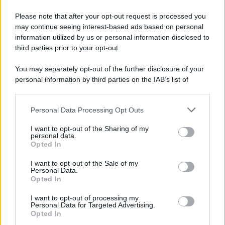
Please note that after your opt-out request is processed you
Sandali con tacco con dettagli trasparenti,
may continue seeing interest-based ads based on personal
Terranova
information utilized by us or personal information disclosed to
third parties prior to your opt-out.
You may separately opt-out of the further disclosure of your
personal information by third parties on the IAB’s list of
downstream participants.
Personal Data Processing Opt Outs
This information may also be disclosed by us to third parties
on the IAB’s List of Downstream Participants that may further
I want to opt-out of the Sharing of my
disclose it to other third parties.
personal data.
Opted In
Please note that this website/app uses one or more Google
services and may gather and store information including but
I want to opt-out of the Sale of my
Personal Data.
not limited to your visit or usage behaviour. You may click to
Opted In
grant or deny consent to Google and its third-party tags to
use your data for below specified purposes in below Google
Leggi anche
I want to opt-out of processing my
consent section.
Personal Data for Targeted Advertising.
Opted In