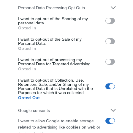
Personal Data Processing Opt Outs
This information may also be disclosed by us to third parties
on the IAB’s List of Downstream Participants that may further
I want to opt-out of the Sharing of my
disclose it to other third parties.
personal data.
Opted In
Please note that this website/app uses one or more Google
services and may gather and store information including but
I want to opt-out of the Sale of my
Personal Data.
not limited to your visit or usage behaviour. You may click to
Opted In
grant or deny consent to Google and its third-party tags to
use your data for below specified purposes in below Google
Leggi anche
I want to opt-out of processing my
consent section.
Personal Data for Targeted Advertising.
Opted In
I want to opt-out of Collection, Use,
Accessori
Retention, Sale, and/or Sharing of my
Personal Data that Is Unrelated with the
Wanda Nara mostra sui social
Purposes for which it was collected.
la sua Chanel bag che vale
Opted Out
una fortuna: quanto costa?
Google consents
I want to allow Google to enable storage
Viaggi
related to advertising like cookies on web or
Il borgo fantasma del