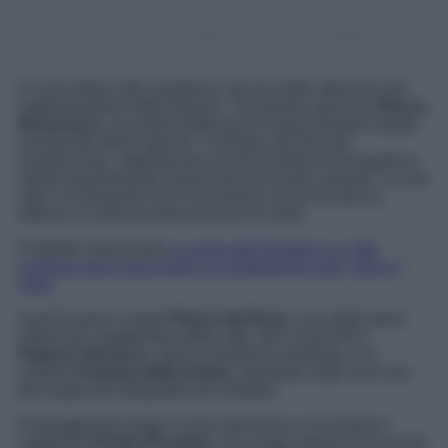
Un post condiviso da Senigallia.Marche (@senigalliamarche)
Il cuore della città custodisce alcune delle attrazioni più
rappresentative delle Marche. Tra queste spicca la
Rocca
Roveresca
, una delle fortificazioni rinascimentali meglio
conservate della regione. Costruita alla fine del
Quattrocento, rappresenta uno dei simboli di Senigallia e
ospita regolarmente esposizioni ed eventi culturali. Le sue
sale e le possenti mura raccontano secoli di storia e
offrono un interessante percorso di visita.
Potrebbe interessarti
La perla dell’Adriatico: la città
pugliese dove trascorrere un weekend tra arte, storia e
mare
A pochi passi si apre
Piazza del Duca
, uno degli spazi
urbani più caratteristici della città. Qui si trovano il
Palazzo del Duca
, storica residenza nobiliare, e la
celebre
Fontana delle Anatre
, diventata negli anni uno
dei luoghi più fotografati dai visitatori.
Passeggiando lungo il corso del fiume si incontrano i
suggestivi
Portici Ercolani
, una lunga sequenza di arcate