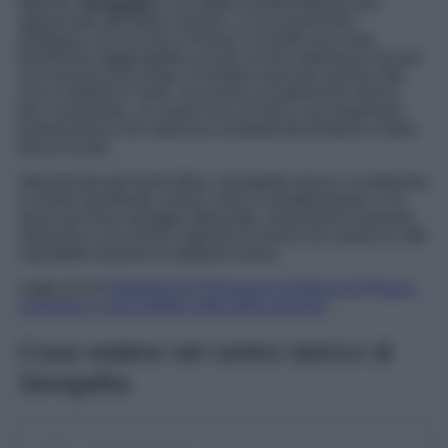
Marche,
Senigallia
è una delle località balneari più
apprezzate dell’Italia centrale. La sua posizione
strategica, tra Ancona e Pesaro, la rende una meta
facilmente raggiungibile sia per un fine settimana che per
una vacanza più lunga. A rendere speciale questa città
non è soltanto il mare, ma anche un patrimonio storico
ben conservato, un centro ricco di vita e una tradizione
gastronomica che valorizza i prodotti del territorio e della
pesca locale.
Attraversata dal fiume Misa, Senigallia riesce a combinare
in modo equilibrato cultura, relax e intrattenimento. Chi
arriva qui trova spiagge attrezzate, monumenti di grande
interesse e una vivace agenda di eventi che anima la città
soprattutto durante la stagione estiva.
Leggi anche
Weekend di Primavera nel Borgo di Pirano:
cosa fare e cosa vedere nella perla slovena
Cosa vedere nel centro storico di
Senigallia