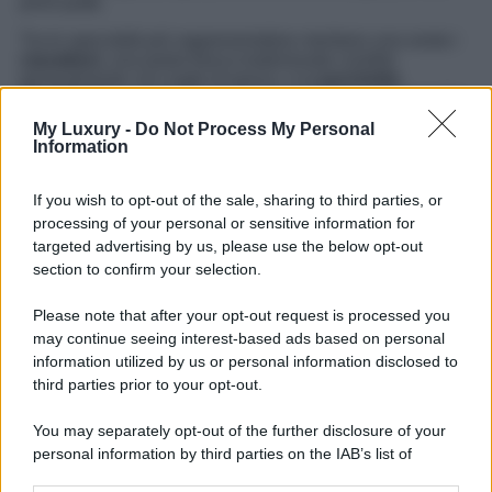
primi piatti.
Tra le specialità più rappresentative meritano una sosta i
ciavattoni
, una pasta fresca tradizionale condita
generalmente con sughi di pesce, e la
porchetta
marchigiana
, protagonista di mercati e feste popolari. Da
provare anche le
olive all’ascolana
, nate nell’entroterra
My Luxury -
Do Not Process My Personal
ma ormai presenti in tutta la regione, preparate con olive
Information
verdi farcite di carne e fritte.
Chi visita Senigallia durante l’estate può inoltre
If you wish to opt-out of the sale, sharing to third parties, or
approfittare dei numerosi eventi dedicati alle eccellenze
processing of your personal or sensitive information for
gastronomiche del territorio, dove assaggiare vini
targeted advertising by us, please use the below opt-out
marchigiani come il
Verdicchio dei Castelli di Jesi
e la
section to confirm your selection.
Lacrima di Morro d’Alba
, due delle etichette più
rappresentative della zona. La cucina locale riesce così a
raccontare l’identità del territorio attraverso ingredienti
Please note that after your opt-out request is processed you
semplici, ricette tramandate nel tempo e un forte legame
may continue seeing interest-based ads based on personal
con il mare.
information utilized by us or personal information disclosed to
third parties prior to your opt-out.
You may separately opt-out of the further disclosure of your
personal information by third parties on the IAB’s list of
downstream participants.