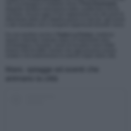
che accompagna il visitatore verso il
Foro Annonario
,
elegante struttura neoclassica dalla caratteristica forma
circolare. Ancora oggi il Foro rappresenta uno dei punti di
riferimento della vita cittadina grazie ai mercati, agli eventi
e alle iniziative che vi vengono organizzati durante l’anno.
Da non perdere anche il
Teatro La Fenice
, moderno
spazio culturale costruito sopra un’importante area
archeologica. Durante i lavori di recupero sono infatti
emersi resti di edifici romani che oggi possono essere
visitati e che testimoniano le antiche origini della città.
Mare, spiagge ed eventi che
animano la città