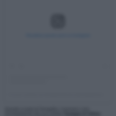
Visualizza questo post su Instagram
Un post condiviso da Senigallia.Marche (@senigalliamarche)
Quando si parla di Senigallia, il pensiero corre
inevitabilmente alla sua celebre
Spiaggia di Velluto
,