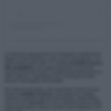
Un post condiviso da Bruna Senigallia (@bruna_senigallia)
La tradizione gastronomica di Senigallia è strettamente
legata al mare Adriatico e alla cucina marchigiana. Tra i
piatti simbolo della città c’è il celebre
brodetto di pesce
alla senigalliese
, una zuppa preparata con diverse
varietà di pescato locale e caratterizzata dalla presenza
dello zafferano, ingrediente che la distingue da altre
versioni marchigiane del brodetto.
Nei ristoranti del porto e del lungomare è facile trovare
anche le
grigliate di pesce
, con sardoncini, seppie,
calamari e gamberi pescati nell’Adriatico. Molto diffusi
sono anche i
moscioli
, le cozze selvatiche tipiche della
costa marchigiana, spesso servite come antipasto o nei