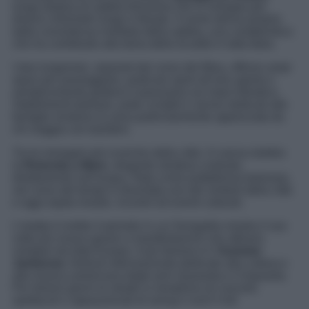
lunga distesa di sabbia finissima che si sviluppa per
diversi chilometri lungo il litorale. Il nome deriva proprio
dalla consistenza morbida della sabbia, una caratteristica
che ha contribuito alla fama della località in tutta Italia.
I due lungomari, separati dal corso del Misa, offrono ampi
spazi per passeggiare, praticare sport all’aria aperta o
semplicemente godersi il panorama sul mare Adriatico.
Stabilimenti balneari, piste ciclabili e servizi dedicati alle
famiglie rendono la zona particolarmente apprezzata da
chi viaggia con bambini.
Tra le immagini più iconiche della città c’è senza dubbio
la
Rotonda a Mare
, elegante struttura costruita
direttamente sull’acqua. Nata come piattaforma balneare,
nel corso del tempo è diventata uno dei simboli della città
e oggi ospita mostre, incontri ed eventi culturali.
L’estate è inoltre il periodo in cui Senigallia mostra il suo
volto più vivace grazie a manifestazioni che attirano
visitatori da tutta Europa. Il più famoso è il
Summer
Jamboree
, festival internazionale dedicato alla cultura e
alla musica americana degli anni Quaranta e Cinquanta.
Per diversi giorni le strade si riempiono di concerti,
spettacoli e appassionati di swing e rock’n’roll.