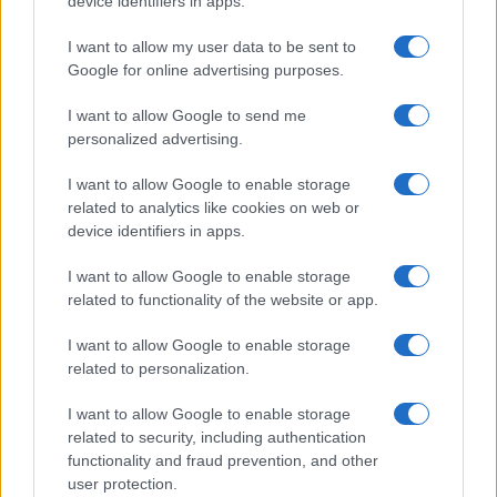
device identifiers in apps.
Cilento dove il tempo si è
fermato davvero…
I want to allow my user data to be sent to
Google for online advertising purposes.
Bellezza
I want to allow Google to send me
La guida definitiva per
personalized advertising.
proteggere i capelli dal
cloro della Piscina
I want to allow Google to enable storage
related to analytics like cookies on web or
device identifiers in apps.
Case Di Lusso
I want to allow Google to enable storage
La nuova cassa Bluetooth
related to functionality of the website or app.
di IKEA: portatile
economica e di design
I want to allow Google to enable storage
related to personalization.
I want to allow Google to enable storage
related to security, including authentication
functionality and fraud prevention, and other
user protection.
© – My Luxury – Anicaflash S.r.l. – P.Iva 01816001000 – Testata