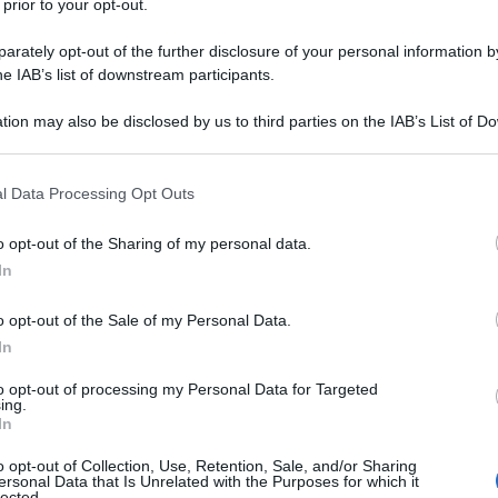
 prior to your opt-out.
rately opt-out of the further disclosure of your personal information by
he IAB’s list of downstream participants.
tion may also be disclosed by us to third parties on the IAB’s List of 
 that may further disclose it to other third parties.
 that this website/app uses one or more Google services and may gath
l Data Processing Opt Outs
including but not limited to your visit or usage behaviour. You may click 
 to Google and its third-party tags to use your data for below specifi
i shorts con fiocco,
la carta vincente per degli outfit
o opt-out of the Sharing of my personal data.
ogle consent section.
sime fashion addicted e visto indosso a diverse trend
In
zo forte della bella stagione. Sono numerosi i pregi che
ere la meglio è sicuramente il fit strepitoso, pesato per
’attenzione sulla silhouette! Inoltre, l’elemento decorativo
o opt-out of the Sale of my Personal Data.
 mise estive, catturando tutta l’attenzione su di sé.
In
to opt-out of processing my Personal Data for Targeted
ti
ing.
o comodo quanto glam
In
ermann; un passe-partout da indossare in più occasioni
come parola d’ordine
o opt-out of Collection, Use, Retention, Sale, and/or Sharing
a, Adriana Degreas; perfetti per aggiungere un tocco di
ersonal Data that Is Unrelated with the Purposes for which it
lected.