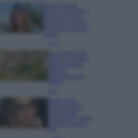
Chiara Ferragni
sfoggia il coordinato
due pezzi di super
tendenza per questa
stagione: da copiare
subito!
Viaggi
Qui i borghi d’arte
italiani che stanno
attirando tutti gli
esperti e
appassionati del
settore
Moda
Diletta Leotta
sfoggia il beach
Look di super
tendenza per questa
stagione: scoprilo
qui!