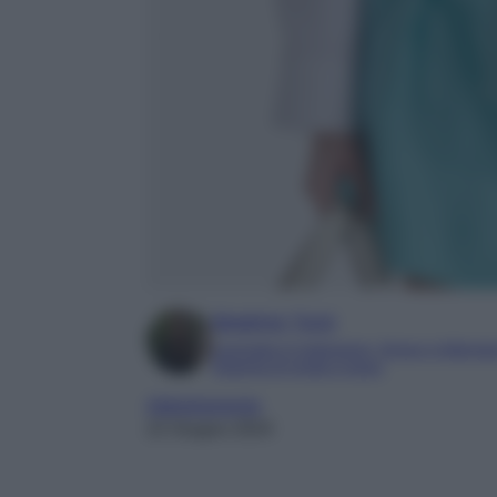
Beatrice Tursi
Laureata in traduzione, lingue e letterat
Esperta di moda e lusso
Abbigliamento
22 Giugno 2024