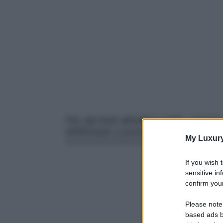
Per dei look all’ultimo grido, punta
dell’Estate a prova di fashion addic
My Luxur
If you wish 
sensitive in
confirm your
Please note
based ads b