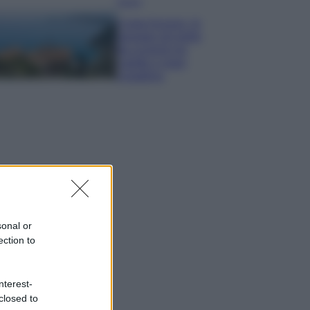
Viaggi
Costa Azzurra, le
spiagge più belle
da scoprire tra
calette e mare
cristallino
sonal or
ection to
nterest-
closed to