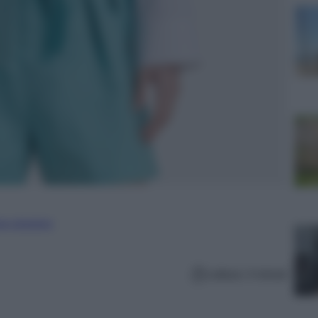
ure straniere
Lettura: 4 minuti