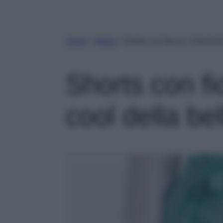
Home
»
Moda
»
Shorts con fiocco, il trend p
Shorts con fio
cool della be