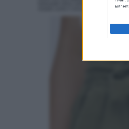
Indossateli allora nelle giornate più calde per
authenti
rimedio contro il clima rovente!