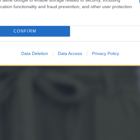
ché il loro fit largo e il tessuto leggero sono un ottimo
cation functionality and fraud prevention, and other user protection.
CONFIRM
Data Deletion
Data Access
Privacy Policy