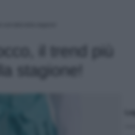
iù cool della bella stagione!
cco, il trend più
lla stagione!
Le