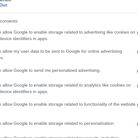
a alta, Oscar de la Renta; impossibile non amarli alla
Out
her Stories; versatilità allo stato puro
consents
o allow Google to enable storage related to advertising like cookies on
a avere a tutti i costi
evice identifiers in apps.
o allow my user data to be sent to Google for online advertising
da un design particolarmente appariscente, è
importante
s.
di dare vita a degli outfit troppo elaborati! Il nostro
una t-shirt basic o anche ad un tank top monocolore, per
to allow Google to send me personalized advertising.
on ci resta che scoprire insieme quali sono gli shorts con
 innamorarvi di loro?
o allow Google to enable storage related to analytics like cookies on
evice identifiers in apps.
ello tanto comodo quanto
o allow Google to enable storage related to functionality of the website
o allow Google to enable storage related to personalization.
ato JDY, la carta vincente per degli outfit al top!
va e basati su un tessuto molto fresco e morbido, questi
tti i giorni
ma sono a prova di alte temperature.
o allow Google to enable storage related to security, including