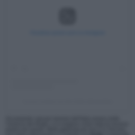
Visualizza questo post su Instagram
Un post condiviso da Visit Cefalù (@visitcefalu)
Sicuramente i giovani stranieri dell’Italia amano molto
l’essenza dei borghi, e la scelgono come meta di vacanze
proprio per questo. Molto gettonata per loro è la Toscana,
non meno interessante è il Salento e la
Sicilia.
A proposito