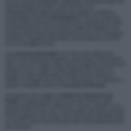
ad una vacanza tranquilla, rilassante, un pò per quelli che
hanno bisogno di relax e sono dai 40 in sù.
Sbagliatissimo! Oggi il turismo dei borghi in realtà ha
conquistato anche la
Generazione Z
che non vuole più
vivere quelle situazioni costruite poco autentiche di certe
località turistiche, ma che hanno voglia di regalarsi una
vacanza dove trascorrere giornate al mare o in montagna
di giorno e regalarsi delle feste, anche paesane, perché
no, o in spiaggia di sera.
Una
vacanza nei borghi
è uno dei modi migliori per
vivere una situazione autentica, giorni felici, senza dover
fare i conti con lunghe code, prezzi esagerati, prenotazioni
infinite e sono a volte il modo migliore per crearsi un
gruppo di amici dell’estate. Il borgo diventa spesso in
estate un villaggio dove tutti si conoscono e si ritrovano e
questo conquista anche chi
ha meno di 30 anni.
Un ragazzo che sceglie di
andare in vacanza in un
borgo
, è magari quello che da piccolo andava nello
stesso borgo perché ci abitavano i nonni, o quello in cui i
genitori hanno casa, ma ci sono borghi che hanno proprio
un’accoglienza così vivace che sono quasi diventati virali
su social e ormai sono diventati delle mete gettonatissime
per i giovani.