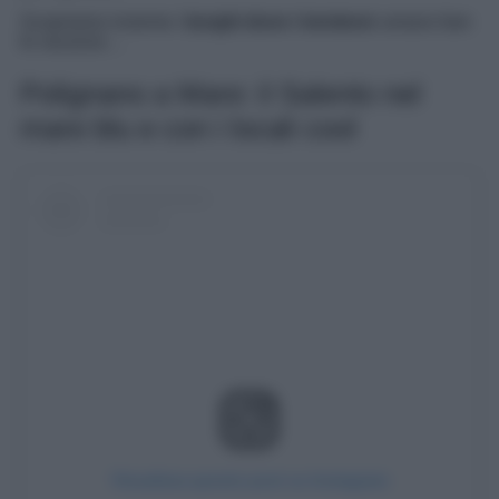
Scopriamo insieme i
borghi dove i trentenn
i amano fare
le vacanze…
Polignano a Mare: il Salento nel
mare blu e con i locali cool
Visualizza questo post su Instagram