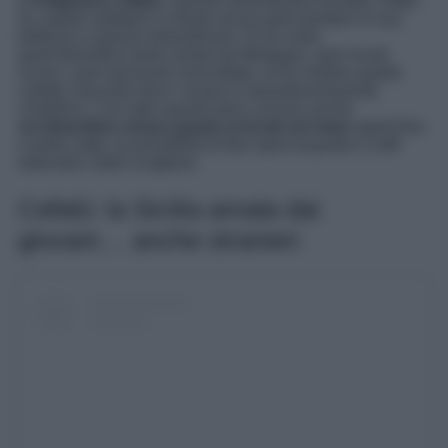
è
Polignano a Mare
. Questa straordinaria località, infatti,
ha saputo adattarsi ai tempi senza però perdere la sua
bellezza e poesia straordinaria. Di lei resta
quell’atmosfera tanto amata da Modugno, quei locali
iconici, quei panorami mozzafiato, di lei restano quelle
calette nascoste dove l’acqua è straordinariamente
cristallina. Con tutto questo però convive anche
un’atmosfera vivace grazie ai locali sul mare
aperti fino
a tarda notte, la possibilità di fare sport acquatici e tuffi
adrenalici dalle scogliere.
Cefalù: la Sicilia amata dai
giovani… anche stranieri