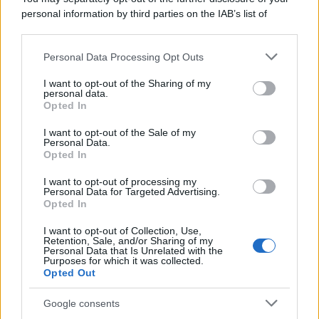
personal information by third parties on the IAB’s list of
downstream participants.
Personal Data Processing Opt Outs
This information may also be disclosed by us to third parties
on the IAB’s List of Downstream Participants that may further
I want to opt-out of the Sharing of my
disclose it to other third parties.
personal data.
Opted In
Please note that this website/app uses one or more Google
services and may gather and store information including but
I want to opt-out of the Sale of my
Personal Data.
not limited to your visit or usage behaviour. You may click to
Opted In
grant or deny consent to Google and its third-party tags to
use your data for below specified purposes in below Google
Leggi anche
I want to opt-out of processing my
consent section.
Personal Data for Targeted Advertising.
Opted In
I want to opt-out of Collection, Use,
Moda
Retention, Sale, and/or Sharing of my
Personal Data that Is Unrelated with the
Diletta Leotta segue il trend
Purposes for which it was collected.
dell’estate con il bikini a
Opted Out
effetto lingerie FOTO
Google consents