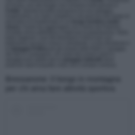
di Sicilia, uno dei borghi che richiama molti giovani è
Cefalù
. Questa località normanna ha una spiaggia
lunghissima, un mare cristallino e da quel piccolo borgo di
pescatori si è trasformato in un
borgo turistico molto
vivace
. Facile da raggiungere con il treno da Palermo,
d’estate arriva addirittura a triplicare la popolazione. Nella
bella stagione i suoi lidi diventano il fulcro per una
bellissima vacanza vivace e divertente. La più divertente è
la
Spiaggia Pollina
per gli amanti delle feste in spiaggia,
dei falò in compagnia, chi vuole fare invece sport in
spiaggia può optare per la
spiaggia Salinelle
dove
praticare sport acquatici visto che è sempre ventosa.
Bressanone: Il borgo in montagna
per chi ama fare attività sportiva