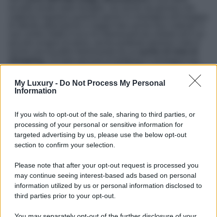
località amate dalle famiglie, ma anche da giovani che
vogliono regalarsi qualche giorno in montagna all’insegna
di attività adrenaliche e magari fare anche tour culturali. Il
suo centro infatti è ricco di interessanti da visitare ed è un
piccolo scrigno di storia, anche piuttosto glamour visto è
anche una località interessante da un
punto di vista di
shopping
. Chi fare percorsi di trekking in montagna qui
trova il
centro di arrampicata Vertikale
che propone oltre
400 vie tra pareti e boulder, adatte a ogni livello. Tra le
My Luxury -
Do Not Process My Personal
attività più amate c’è la discesa con il
MountainCart
, un
Information
percorso adrenalinico lungo 9 km, e il
Plosebob
, una
corsa in bob su rotaia che regala emozioni a ogni curva e
il
Plose Looping
: una sfida per i più coraggiosi, una sorta
If you wish to opt-out of the sale, sharing to third parties, or
di montagne russe ma da percorrere in bici, con una
processing of your personal or sensitive information for
speciale bicicletta a contrappeso, bastano forza e
targeted advertising by us, please use the below opt-out
coraggio per completare una rotazione a 360 gradi. A
section to confirm your selection.
proposito di appassionati di bike il
Brixen
BikePark
propone cinque tracciati mozzafiato o
partecipare a tour guidati di
Plose Bike
o
Mountain Goat
.
Please note that after your opt-out request is processed you
Non manca a Bressanone un parco acquatico
may continue seeing interest-based ads based on personal
l’
Acquarena
con piscine e saune.
information utilized by us or personal information disclosed to
third parties prior to your opt-out.
You may separately opt-out of the further disclosure of your