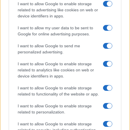
I want to allow Google to enable storage
Case Di Lusso
related to advertising like cookies on web or
Organizzare i cosmetici in
device identifiers in apps.
bagno: idee intelligenti per un
ordine impeccabile e di stile
I want to allow my user data to be sent to
Google for online advertising purposes.
Accessori
I want to allow Google to send me
Wanda Nara mostra sui social
personalized advertising.
la sua Chanel bag che vale
una fortuna: quanto costa?
I want to allow Google to enable storage
related to analytics like cookies on web or
device identifiers in apps.
Viaggi
I want to allow Google to enable storage
Il borgo fantasma del
related to functionality of the website or app.
Cilento dove il tempo si è
fermato davvero…
I want to allow Google to enable storage
related to personalization.
I want to allow Google to enable storage