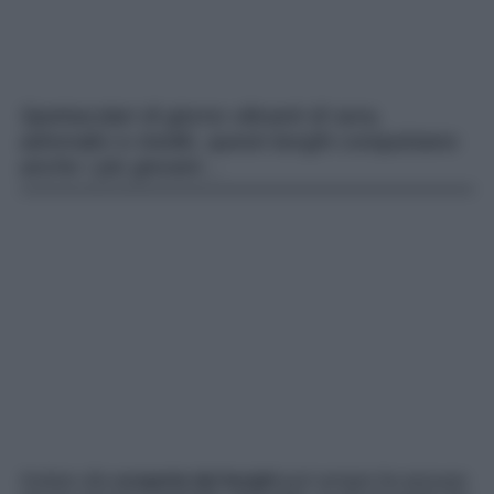
Spettacolari di giorno vibranti di sera,
adrenalici e inediti, questi borghi conquistano
anche i più giovani…
Andare alla
scoperta dei borghi
può sempre far pensare