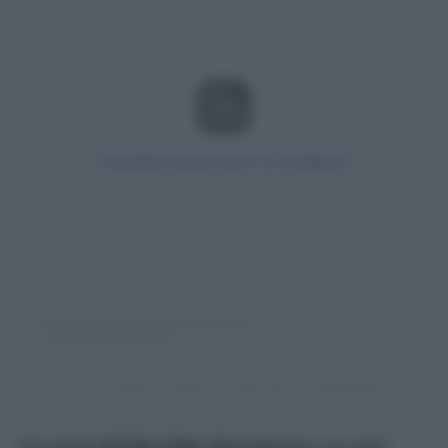
Visualizza questo post su Instagram
Un post condiviso da Brixen | Bressanone (@visitbrixen)
Nel
cuore dell’Alto Adige, Bressanone
è una delle