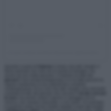
Un post condiviso da Miriam Maurantonio (@thesocialmediamama)
Quando si parla di
Salento
è chiaro che tutti i borghi ci
fanno pensare non solo ad un turista di famiglia, ma
anche ad uno molto giovane. Il Salento ha fatto dei
giovani
il loro turista protagonista e lo ha fatto perché ha
saputo mantenere la sua autenticità e renderla
contemporanea. Ecco così che tutti i borghi sono diventati
a portata di tutti, dei giovani che cercano il
locale cool per
la sera
, ma anche vivere il giorno in spiaggia con la
musica, non sempre rilassante, e uno spritz. Un esempio,
in qualche modo anche inedito rispetto a tanti altri borghi