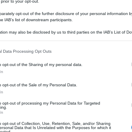
 prior to your opt-out.
rately opt-out of the further disclosure of your personal information by
he IAB’s list of downstream participants.
tion may also be disclosed by us to third parties on the IAB’s List of 
 that may further disclose it to other third parties.
 that this website/app uses one or more Google services and may gath
l Data Processing Opt Outs
including but not limited to your visit or usage behaviour. You may click 
 to Google and its third-party tags to use your data for below specifi
oggettiva e che ci sono luoghi che piacciono tantissimo
o opt-out of the Sharing of my personal data.
ogle consent section.
la, risulta anche chiaro che ci sono classifiche che
In
 personale, possono decretare i vincitori di titoli non
te d’Italia.
o opt-out of the Sale of my Personal Data.
n cui vale la pena andare ma che spesso vengono inserite
In
ento industriale
, la
carenza di manutenzione
engono definite come le più brutte d’Italia. Ma quali sono
to opt-out of processing my Personal Data for Targeted
ing.
In
e d’Italia
o opt-out of Collection, Use, Retention, Sale, and/or Sharing
lista
ersonal Data that Is Unrelated with the Purposes for which it
lected.