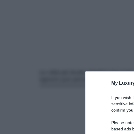
Le città più brutte d’Italia? Secon
ognuno può pensarla come crede)
My Luxur
If you wish 
sensitive in
confirm your
Please note
based ads b