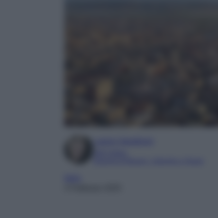
Laura Sandroni
SEO Editor
Esperta di Beauty, Lifestyle e Viaggi
Italia
4 Febbraio 2025