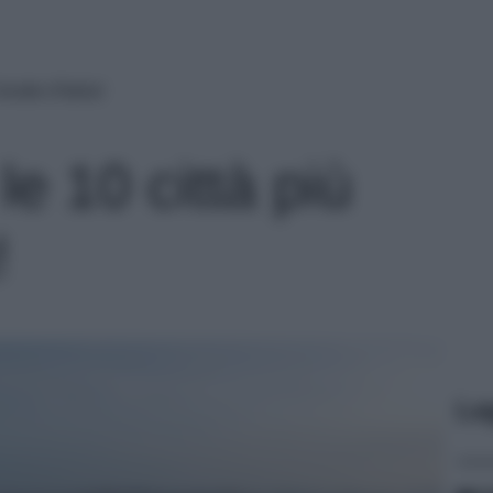
rutte d’Italia!
e 10 città più
!
Le