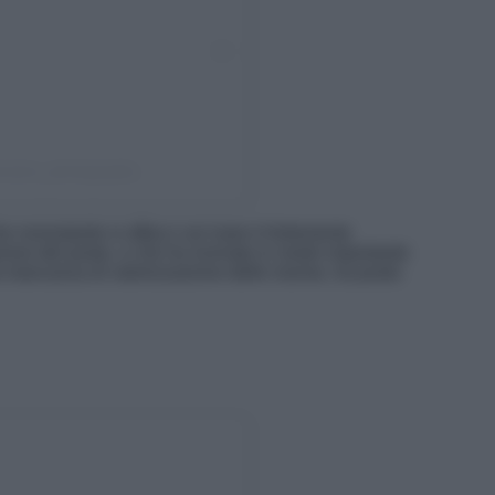
enzano_photography
e nonostante si affacci sul mare è fortemente
ione del posto, e che ha rovinato in modo importante
la mancanza di valorizzazione delle risorse, ha posto