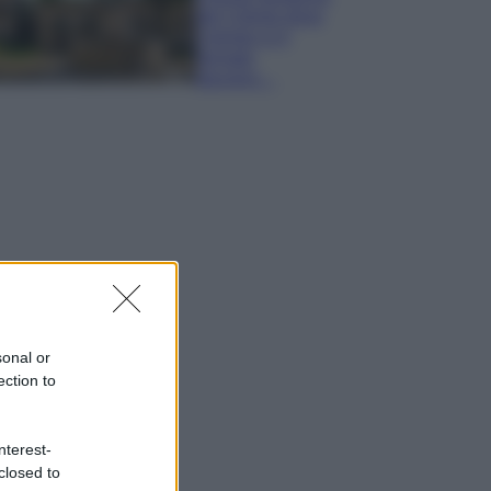
del Cilento dove
il tempo si è
fermato
davvero…
sonal or
ection to
nterest-
closed to