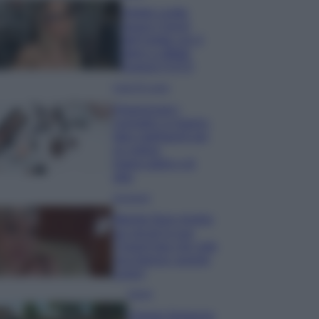
Diletta Leotta
segue il trend
dell’estate con il
bikini a effetto
lingerie FOTO
Case Di Lusso
Organizzare i
cosmetici in bagno:
idee intelligenti per
un ordine
impeccabile e di
stile
Accessori
Wanda Nara mostra
sui social la sua
Chanel bag che vale
una fortuna: quanto
costa?
Viaggi
Il borgo fantasma