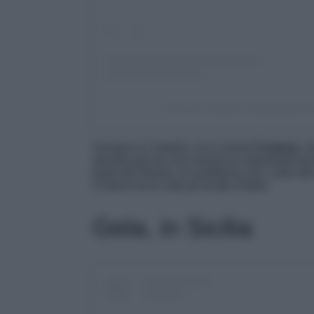
Un post condiviso da @giorgiom
Sempre in Calabria, ecco anche
Crotone,
ch
penalizzata da una massiccia industrializzaz
parte del litorale. Un problema che, unito al
Crotone tra le città più brutte d’Italia.
Gela, in Sicilia