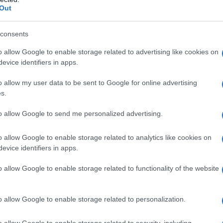
 d’Italia
Out
ifica
ta
consents
a tra le città più brutte d’Italia
o allow Google to enable storage related to advertising like cookies on
er bellezza
evice identifiers in apps.
o allow my user data to be sent to Google for online advertising
tra le città più brutte
s.
to allow Google to send me personalized advertising.
o allow Google to enable storage related to analytics like cookies on
.
Una località che viene inserita tra le città più brutte
evice identifiers in apps.
territorio e per i problemi legati alla manutenzione stessa
ministrativa tra Corigliano Calabro e Rossano. Oltre poi
o allow Google to enable storage related to functionality of the website
co che queste località vantano.
alità calabra nella lista
o allow Google to enable storage related to personalization.
o allow Google to enable storage related to security, including