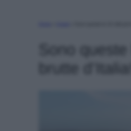
Home
»
Viaggi
»
Sono queste le 10 città più b
Sono queste l
brutte d’Italia