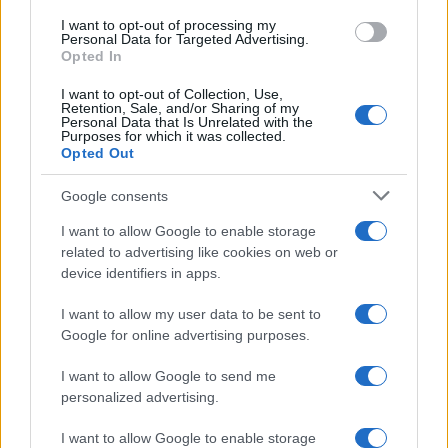
use your data for below specified purposes in below Google
Leggi anche
I want to opt-out of processing my
consent section.
Personal Data for Targeted Advertising.
Opted In
I want to opt-out of Collection, Use,
Moda
Retention, Sale, and/or Sharing of my
Personal Data that Is Unrelated with the
Diletta Leotta segue il trend
Purposes for which it was collected.
dell’estate con il bikini a
Opted Out
effetto lingerie FOTO
Google consents
I want to allow Google to enable storage
Case Di Lusso
related to advertising like cookies on web or
Organizzare i cosmetici in
device identifiers in apps.
bagno: idee intelligenti per un
ordine impeccabile e di stile
I want to allow my user data to be sent to
Google for online advertising purposes.
Accessori
I want to allow Google to send me
Wanda Nara mostra sui social
personalized advertising.
la sua Chanel bag che vale
una fortuna: quanto costa?
I want to allow Google to enable storage