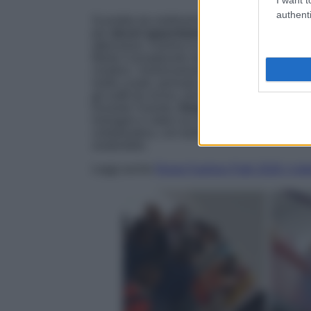
authenti
Scandita da moltissimi eventi, tutti unici nel
per
alcuni appuntamenti particolarmente 
attenzione. Il primo è senza dubbio
“Fashion
Moda Consapevole negli spazi della Kou Galle
creativo. I brand presenti hanno mostrato le 
molto curato, pensato per creare un rapporto 
gli outfit da vicino, provarli e parlare con styl
Durante l’evento,
fotografi e content creat
immagini e video sui social in tempo reale. I
collaborativa, con tante persone diverse unit
sostenibile.
Leggi anche
Rome Fashion Path 2026: il debu