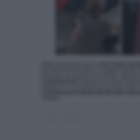
Molto interessante anche
i due eventi sul 
dal brand romano Effea e il progetto firmato 
Il passato che respira nel presente”. Mentre 
contemporanei
realizzati con tessuti tradiz
pubblico con una selezione di kimono antichi,
contemporanei ispirati alla filosofia wabi-s
creativo.