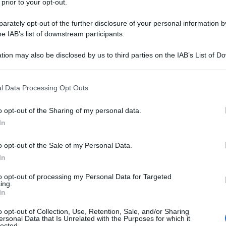
 prior to your opt-out.
rately opt-out of the further disclosure of your personal information by
he IAB’s list of downstream participants.
tion may also be disclosed by us to third parties on the IAB’s List of 
 that may further disclose it to other third parties.
 that this website/app uses one or more Google services and may gath
l Data Processing Opt Outs
including but not limited to your visit or usage behaviour. You may click 
 to Google and its third-party tags to use your data for below specifi
o opt-out of the Sharing of my personal data.
ogle consent section.
In
o opt-out of the Sale of my Personal Data.
In
to opt-out of processing my Personal Data for Targeted
ing.
e del Rome Fashion Path
, l’evento moda più atteso della
In
tato la kermesse più amata dagli esperti e appassionati
untamenti imperdibili che hanno animato non solo il
o opt-out of Collection, Use, Retention, Sale, and/or Sharing
ersonal Data that Is Unrelated with the Purposes for which it
e, creando così una rete diffusa di creatività e
lected.