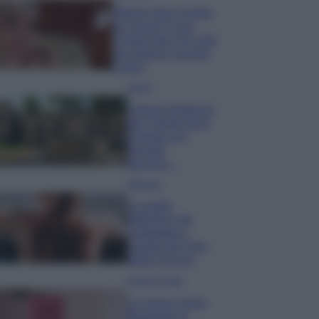
Wanda Nara mostra
sui social la sua
Chanel bag che vale
una fortuna: quanto
costa?
Viaggi
Il borgo fantasma
del Cilento dove
il tempo si è
fermato
davvero…
Bellezza
La guida
definitiva per
proteggere i
capelli dal cloro
della Piscina
Case Di Lusso
La nuova cassa
Bluetooth di