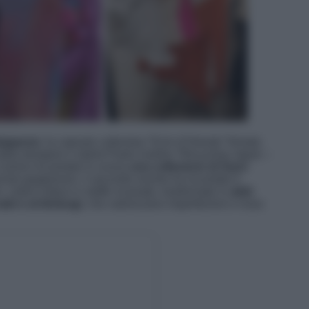
Giappone
: la capsule collection “Echi d’Oriente” firmata
dalla designer e stylist Paola Sartirio “Recycling Japan –
il primo ha portato in scena
una collezione di haori
ionali giapponesi, il secondo evento ha incantato il
 cotoni indaco e stoffe ricamate, trasformate in
abiti
abi e al kintsugi
, che valorizzano imperfezioni e riuso