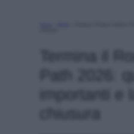
Home
»
Moda
»
Termina il Rome Fashion Path 
chiusura
Termina il R
Path 2026: qu
importanti e l
chiusura