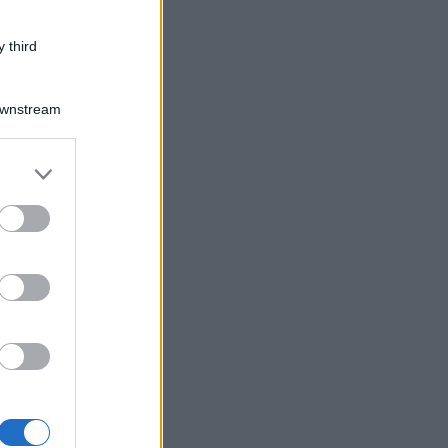
 third
Downstream
er and store
to grant or
ed purposes