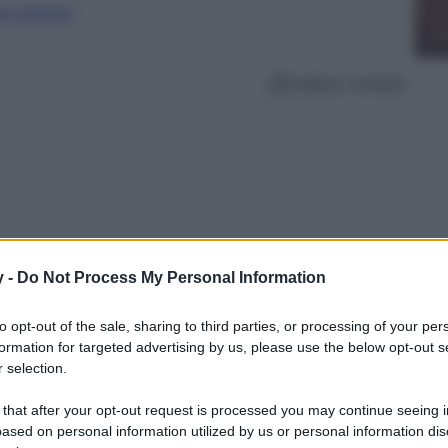
ure straniere
Lettura: 4 minuti
y -
Do Not Process My Personal Information
to opt-out of the sale, sharing to third parties, or processing of your per
formation for targeted advertising by us, please use the below opt-out s
 selection.
ashion Path 2026, l’evento moda più atteso
p degli eventi HOT della terza edizione e tutte
 that after your opt-out request is processed you may continue seeing i
ased on personal information utilized by us or personal information dis