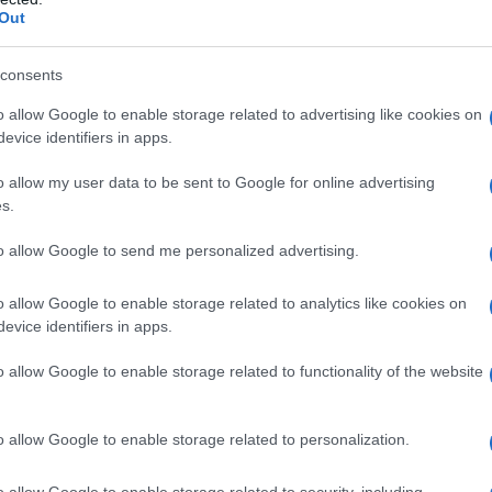
 studiate nei minimi dettagli, talenti emergenti che hanno
Out
 e location suggestive che hanno accompagnato i diversi
portato con sé una ventata d’aria fresca, confermandosi
one della moda,
dell’innovazione stilistica e della ricerca
consents
di
unire tradizione e contemporaneità
, coinvolgendo
ercorso immersivo che ha trasformato Roma in una
o allow Google to enable storage related to advertising like cookies on
evice identifiers in apps.
dizione del Rome Fashion
o allow my user data to be sent to Google for online advertising
s.
to allow Google to send me personalized advertising.
me Fashion Path, la giornata odierna è ricca di tanti altri
o allow Google to enable storage related to analytics like cookies on
ndario. Il più importante?
La sfilata di chiusura
, una
evice identifiers in apps.
l’identità contemporanea. Ma prima di focalizzarci su di
he hanno reso questa edizione a dir poco magica…
o allow Google to enable storage related to functionality of the website
ortanti che hanno segnato
o allow Google to enable storage related to personalization.
o allow Google to enable storage related to security, including