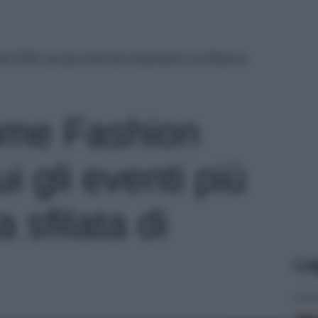
2026: qui gli eventi più importanti e la sfilata di
ome Fashion
i gli eventi più
a sfilata di
Le