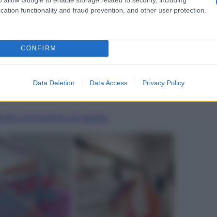
cation functionality and fraud prevention, and other user protection.
 loro genere, la settimana della moda romana ha brillato
rappresentativi
che hanno conquistato subito la nostra
 is a Collective Action”
, organizzato dal Collettivo
ry che, per l’occasione, si è trasformata in un luogo
CONFIRM
loro collezioni attraverso un allestimento semplice ma
diretto con il pubblico. Gli ospiti hanno potuto osservare
ist, designer e creativi presenti durante tutta la giornata.
or
hanno realizzato shooting dal vivo, condividendo
Data Deletion
Data Access
Privacy Policy
l risultato? Un’atmosfera dinamica, giovane e
e dalla stessa passione per la creatività e la moda
tto e gli eventi da non perdere