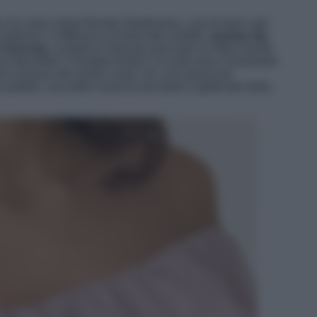
con maxi volant firmata Stradivarius, uno di quei capi
splosivi. A differenza di tanti altri modelli,
questo top
 ricercata
, complice il tessuto arricciato su tutto il busto
ul décolleté. Il risultato finale? Un look sexy e femminile
rve sinuose del nostro corpo. Ah, non passa poi
 pallido, una delle nuances più belle e gettonate della