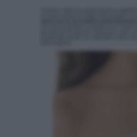
Partiamo subito da questa favolosa maglietta 
sui quali contare per degli outfit semplici ma e
spicca per la sua estetica particolarmente
che crea un favoloso contrasto con il volant s
pensato per focalizzare l’attenzione sulle cu
inosservato questo suo splendido colore rosa
bella stagione.