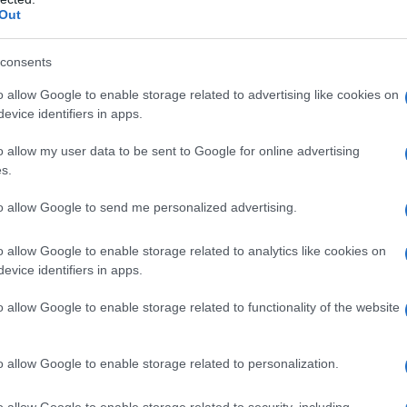
n passe-partout da sfruttare a più non posso
Out
ara; raffinatezza come parola d’ordine
consents
houlder da sfoggiare
o allow Google to enable storage related to advertising like cookies on
evice identifiers in apps.
da il video e continua a
o allow my user data to be sent to Google for online advertising
s.
to allow Google to send me personalized advertising.
te 2025?
Beh, sebbene al centro dell’attenzione ci siano
ropri passe-partout da sfruttare in diversi contesti e
o allow Google to enable storage related to analytics like cookies on
llo proposte più ricercate per coloro che vogliono
evice identifiers in apps.
 tenetevi forte perché quest’anno abbiamo davvero
o della questione allora e scopriamo insieme
quali sono i
o allow Google to enable storage related to functionality of the website
o
da non lasciarsi sfuggire. Piccolo spoiler: perderete
troppo cool!
o allow Google to enable storage related to personalization.
o allow Google to enable storage related to security, including