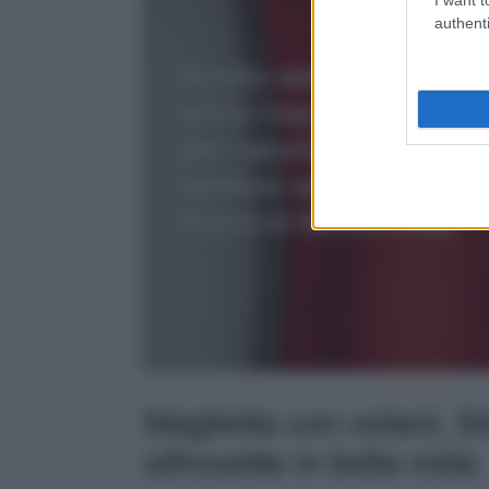
authenti
Maglietta con volant, St
silhouette in bella vista