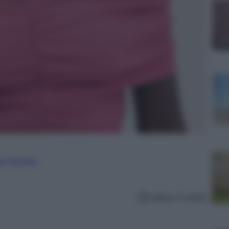
ure straniere
Lettura: 5 minuti