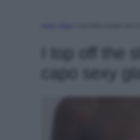
Home
»
Moda
»
I top off the shoulder sono 
I top off the 
capo sexy g