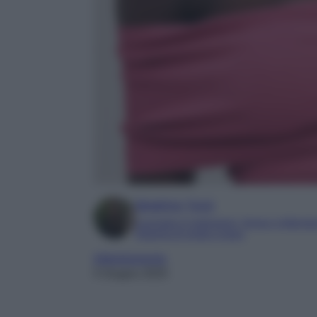
Beatrice Tursi
Laureata in traduzione, lingue e letterat
Esperta di moda e lusso
Abbigliamento
5 Giugno 2025