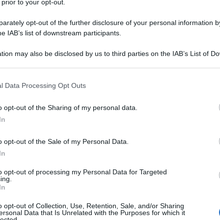
 prior to your opt-out.
rately opt-out of the further disclosure of your personal information by
he IAB’s list of downstream participants.
tion may also be disclosed by us to third parties on the IAB’s List of 
 that may further disclose it to other third parties.
 that this website/app uses one or more Google services and may gath
l Data Processing Opt Outs
including but not limited to your visit or usage behaviour. You may click 
 to Google and its third-party tags to use your data for below specifi
mento?
I top off the shoulder, un concentrato di stile
o opt-out of the Sharing of my personal data.
ogle consent section.
articolarmente sensuale che fascia il décolleté e lascia
In
silhouette, i top off the shoulder sono i veri protagonisti di
ttina a sera e in moltissime occasioni. Essendo
nte aderente,
si sposano divinamente con moltissimi
o opt-out of the Sale of my Personal Data.
 bermuda sartoriali e pantaloni in lino, dando vita così a
In
da.
to opt-out of processing my Personal Data for Targeted
ing.
re questa Estate: guarda il video e continua a leggere…
In
 a prova di silhouette in bella vista
 H&M; un jolly da sfoggiare in diverse occasioni
o opt-out of Collection, Use, Retention, Sale, and/or Sharing
D; fresco e glam
ersonal Data that Is Unrelated with the Purposes for which it
Mango; per coloro che mettono al primo posto l’eleganza
lected.