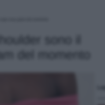
il capo sexy glam del momento
shoulder sono il
lam del momento
Le