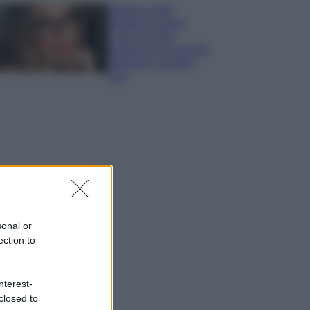
Diletta Leotta
sfoggia il beach
Look di super
tendenza per questa
stagione: scoprilo
qui!
sonal or
ection to
nterest-
closed to