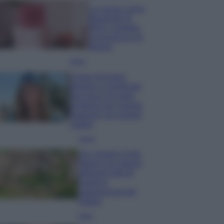
La nuova cassa
Bluetooth di
IKEA: portatile
economica e di
design
Moda
Chiara Ferragni
sfoggia il coordinato
due pezzi di super
tendenza per questa
stagione: da copiare
subito!
Viaggi
Qui i borghi d’arte
italiani che stanno
attirando tutti gli
esperti e
appassionati del
settore
Moda