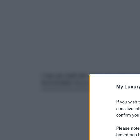
I top più belli del momento hanno l
femminilità! Ecco tutti i modelli off
My Luxur
If you wish 
sensitive in
confirm your
Please note
based ads b