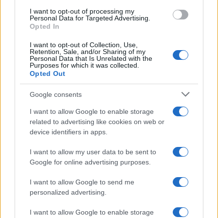
use your data for below specified purposes in below Google
Leggi anche
I want to opt-out of processing my
consent section.
Personal Data for Targeted Advertising.
Opted In
I want to opt-out of Collection, Use,
Case Di Lusso
Retention, Sale, and/or Sharing of my
Personal Data that Is Unrelated with the
La nuova cassa Bluetooth
Purposes for which it was collected.
di IKEA: portatile
Opted Out
economica e di design
Google consents
Moda
I want to allow Google to enable storage
related to advertising like cookies on web or
Chiara Ferragni sfoggia il
coordinato due pezzi di super
device identifiers in apps.
tendenza per questa stagione: da
copiare subito!
I want to allow my user data to be sent to
Google for online advertising purposes.
Viaggi
I want to allow Google to send me
Qui i borghi d’arte italiani che
personalized advertising.
stanno attirando tutti gli esperti
e appassionati del settore
I want to allow Google to enable storage