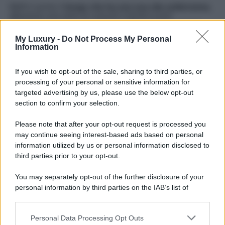
Melfi è anche il
borgo che ha una sua vita sotterranea
,
attraverso una serie di cunicoli e tunnel si può
raggiungere ogni punto della località anche passando
sottoterra, questo dedalo di cunicoli è una vera sfumatura
My Luxury -
Do Not Process My Personal
misteriosa e particolare di Melfi. Qui additittura si trovano
Information
delle antiche cantine sotterranee e alcune sono ancora
visitabili come le più celebri
Cantine Bassettieri
, a cui si
accede attraverso una scalinata all’ingresso di
Via
If you wish to opt-out of the sale, sharing to third parties, or
Bagno
.
processing of your personal or sensitive information for
targeted advertising by us, please use the below opt-out
Un’altra cosa da non perdere è la visita ad uno dei
section to confirm your selection.
Palazzi Nobiliari
, se ne trovano tantissimi tra le vie e sono
protagonisti di viaggi nel tempo davvero intensi. Uno dei
più belli e piùà famosi è il
Palazzo Vescovile in Piazza
Please note that after your opt-out request is processed you
Duomo
, sede del
Museo Diocesano
. Le sue sale
may continue seeing interest-based ads based on personal
affrescate, i suoi giardini, lo rendono un vero gioiello.
information utilized by us or personal information disclosed to
third parties prior to your opt-out.
You may separately opt-out of the further disclosure of your
personal information by third parties on the IAB’s list of
downstream participants.
Personal Data Processing Opt Outs
This information may also be disclosed by us to third parties