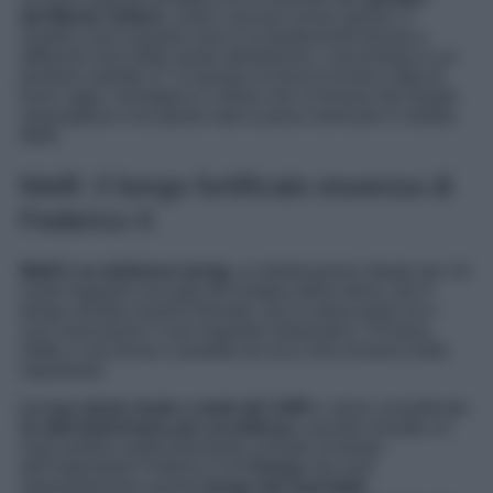
del Monte Vulture
, antico vulcano ormai spento. A
rendere unica questa zona è la biodiversità dovuta a
differenti climi delle quote altimetriche, concentrata in un
territorio ristretto. E’ in questa ricchezza di terra, fatta di
fiumi, laghi, montagne e colline che si trovano dei borghi
meravigliosi e tra questi vale la pena nomicare e visitare
Melfi.
Melfi: il borgo fortificato essenza di
Federico II
Melfi è un delizioso borgo
, la destinazione ideale per chi
vuole regalarsi una gita all’insegna della storia. Qui il
tempo sembra essersi fermato, qui
la storia parla con i
suoi monumenti
, il suo impianto urbanistico. Il Paese,
infatti, è racchiuso e protetto da una cinta muraria molto
importante.
La sua storia risale a metà del 1400
e viene considerata
la città federiciana per eccellenza
, avendo rivestito un
ruolo politico particolarmente centrale al tempo
dell’imperatore Federico II di
Svevia
che rese
importantissimo questo
borgo del Sud Italia
.