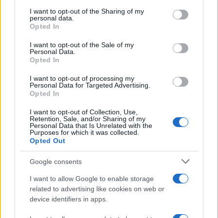
on the IAB’s List of Downstream Participants that may further
I want to opt-out of the Sharing of my
disclose it to other third parties.
personal data.
Opted In
Please note that this website/app uses one or more Google
services and may gather and store information including but
I want to opt-out of the Sale of my
Personal Data.
not limited to your visit or usage behaviour. You may click to
Opted In
grant or deny consent to Google and its third-party tags to
use your data for below specified purposes in below Google
Leggi anche
I want to opt-out of processing my
consent section.
Personal Data for Targeted Advertising.
Opted In
I want to opt-out of Collection, Use,
Moda
Retention, Sale, and/or Sharing of my
Personal Data that Is Unrelated with the
Chiara Ferragni anticipa le
Purposes for which it was collected.
tendenze dell’autunno con la
Opted Out
stampa Bambi FOTO
Google consents
I want to allow Google to enable storage
Case Di Lusso
related to advertising like cookies on web or
Parti per le vacanze? 5 trucchi
device identifiers in apps.
per far sopravvivere le piante,
ecco cosa devi fare…