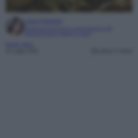
Laura Pistonesi
Esperienza di 20 anni in comunicazione e PR
Esperta di beauty, fashion e viaggi
Borghi
, 
Italia
14 Luglio 2025
Lettura: 4 minuti