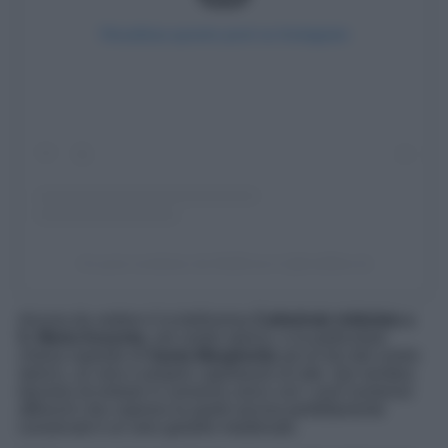
Visualizza questo post su Instagram
Un post condiviso da MelfiLive.it (@melfilive.it)
Ancora da vedere è la bellissima
Cattedrale intitolata a
S. Maria Assunta
, nel centro storico, e la particolare
chiesa rupestre di
Santa Margherita
ad un km dal centro
storico, un vero e proprio capolavoro di arte. Qui sembra
davvero di entrare in universo unico con i suoi numerosi
affreschi che coprono le pareti ancora perfettamente
conservati è un vero gioiello medievale.