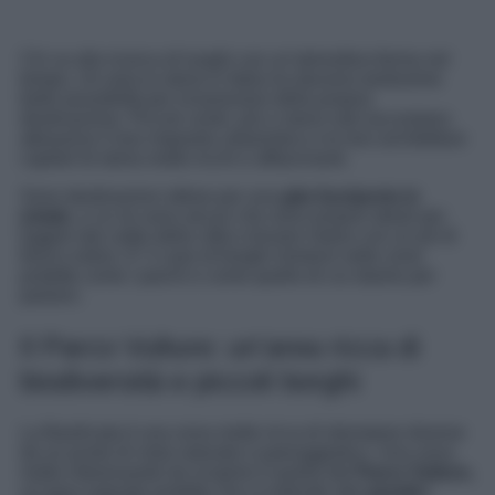
Chi va alla ricerca di luoghi con un’atmosfera ferma nel
tempo, chi ama la storia in Italia ha davvero tantissime
belle possibilità per innamorarsi della propria
destinazione. Piccoli centri, più o meno noti raccontano
attraverso il loro impianto urbanistico e le loro architetture
capitoli di storia molto ricchi e affascinanti.
Sono destinazioni ottime per una
gita fuoriporta in
estate
, e ce ne sono alcuni che sono proprio ideali per
fuggire dal caldo della città e trovare ristoro con un pò di
fresco estivo. E’ il caso di borghi immersi nelle zone
protette come i parchi e come quello di cui stiamo per
parlarvi.
Il Parco Vulture: un’area ricca di
biodiversità e piccoli borghi
La Basilicata è una zona molto ricca di sfumature diverse
da un punto di vista naturale e paesaggistico. Una zona
molto interessante da scoprire è quella del
Parco Vulture,
un’area naturale protetta che si estende alle
pendici