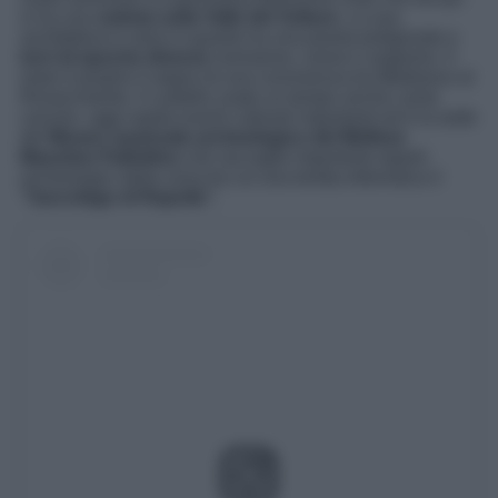
si ha una
veduta sulla Valle del Vulture.
La sua
architettura è varia in quanto ha una pianta poligonale e
torri di epoche diverse
normanne, sveve e angioine. Il
resto è proprio il segno di una convivenza tra Medioevo al
Rinascimento. Il castello usato un tempo anche come
carcere, oggi ospita eventi culturali importanti ed è la sede
del
Museo nazionale archeologico del Melfese
Massimo Pallottino
che raccoglie importanti reperti
archeologici della zona tra cui una tomba ellenistica il
“Sarcofago di Rapolla”
.