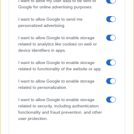
I want to allow my user data to be sent to
Google for online advertising purposes.
Moda
I want to allow Google to send me
Diletta Leotta segue il trend
personalized advertising.
dell’estate con il bikini a
effetto lingerie FOTO
I want to allow Google to enable storage
related to analytics like cookies on web or
device identifiers in apps.
Case Di Lusso
I want to allow Google to enable storage
Organizzare i cosmetici in
related to functionality of the website or app.
bagno: idee intelligenti per un
ordine impeccabile e di stile
I want to allow Google to enable storage
related to personalization.
I want to allow Google to enable storage
related to security, including authentication
functionality and fraud prevention, and other
user protection.
© – My Luxury – Anicaflash S.r.l. – P.Iva 01816001000 – Testata
Giornalistica registrata presso il Tribunale ordinario di Roma, n° 112/2022
del 21/07/2022
Anicaflash S.r.l detiene i diritti di utilizzo di tutti i contenuti e le immagini