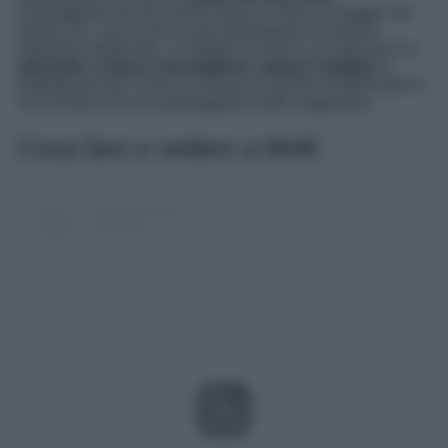
Passeggiare nel suo centro storico è fare un viaggio nel
tempo, tra i suoi vicoli si può distinguere la classica
impronta medievale, un dedalo di vicoli e vie sfociano su
piazzette e piazze meravigliose, palazzi nobiliari
si
distinguono per la loro ricchezza e l’anima di Mlefi parla e
si racconta con una passeggiata molto suggestiva.
Cosa fare e vedere a Melfi