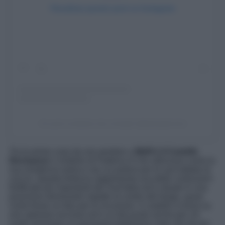
Visualizza questo post su Instagram
Un post condiviso da e-borghi (@eborghicom)
Tra le prime cose da non perdere a
Melfi è il Castello
Normanno
il simbolo di Federico II che utilizzava come la
sua residenza estiva e da cui partiva per le sue battute di
caccia. Questa fortezza rappresenta una delle costruzioni
fortificate più importanti del Sud Italia ed è situato in una
posizione dominante rispetto al centro del borgo, quasi
come fosse un faro per le incursioni. Il castello si trova su
uno sperone roccioso ed è un bel punto anche per chi
vuole ammirare un panorama bellissimo visto che da qui