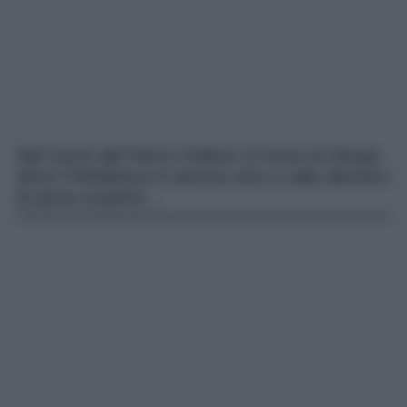
Nel cuore del Parco Vulture si trova un borgo
dove il Medioevo è ancora vivo e vale davvero
la pena scoprire…