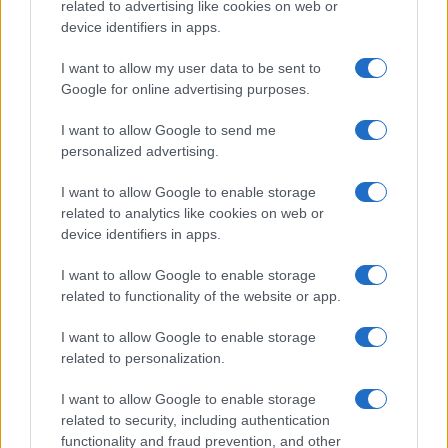
related to advertising like cookies on web or
Chiara Ferragni sfoggia il
device identifiers in apps.
coordinato due pezzi di super
tendenza per questa stagione: da
copiare subito!
I want to allow my user data to be sent to
Google for online advertising purposes.
Viaggi
I want to allow Google to send me
Qui i borghi d’arte italiani che
personalized advertising.
stanno attirando tutti gli esperti
e appassionati del settore
I want to allow Google to enable storage
related to analytics like cookies on web or
device identifiers in apps.
Moda
I want to allow Google to enable storage
Diletta Leotta sfoggia il beach
related to functionality of the website or app.
Look di super tendenza per
questa stagione: scoprilo qui!
I want to allow Google to enable storage
related to personalization.
I want to allow Google to enable storage
related to security, including authentication
functionality and fraud prevention, and other