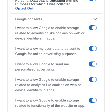
Personal Data that Is Unrelated with the
Organizzare i cosmetici in
Purposes for which it was collected.
bagno: idee intelligenti per un
Opted Out
ordine impeccabile e di stile
Google consents
I want to allow Google to enable storage
Accessori
related to advertising like cookies on web or
Wanda Nara mostra sui social
device identifiers in apps.
la sua Chanel bag che vale
una fortuna: quanto costa?
I want to allow my user data to be sent to
Google for online advertising purposes.
Viaggi
I want to allow Google to send me
Il borgo fantasma del
personalized advertising.
Cilento dove il tempo si è
fermato davvero…
I want to allow Google to enable storage
related to analytics like cookies on web or
device identifiers in apps.
Bellezza
I want to allow Google to enable storage
La guida definitiva per
related to functionality of the website or app.
proteggere i capelli dal
cloro della Piscina