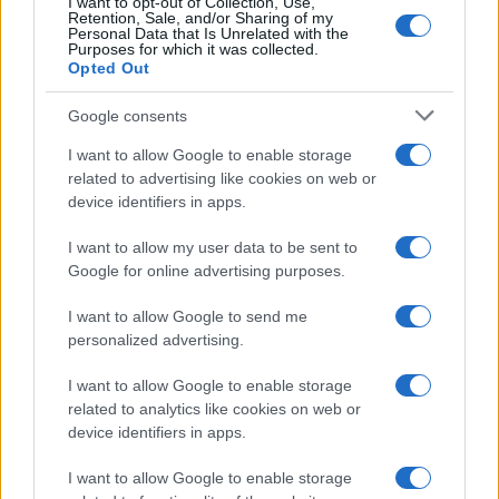
I want to opt-out of Collection, Use,
Case Di Lusso
Retention, Sale, and/or Sharing of my
Personal Data that Is Unrelated with the
Organizzare i cosmetici in
Purposes for which it was collected.
bagno: idee intelligenti per un
Opted Out
ordine impeccabile e di stile
Google consents
I want to allow Google to enable storage
Accessori
related to advertising like cookies on web or
Wanda Nara mostra sui social
device identifiers in apps.
la sua Chanel bag che vale
una fortuna: quanto costa?
I want to allow my user data to be sent to
Google for online advertising purposes.
Viaggi
I want to allow Google to send me
Il borgo fantasma del
personalized advertising.
Cilento dove il tempo si è
fermato davvero…
I want to allow Google to enable storage
related to analytics like cookies on web or
device identifiers in apps.
Bellezza
I want to allow Google to enable storage
La guida definitiva per