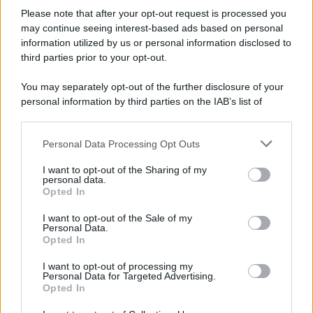
Leggi anche
Venezia 2025, Rocio Munoz Morales brilla
Please note that after your opt-out request is processed you
sul red carpet in un total white Look con piume e cristalli:
may continue seeing interest-based ads based on personal
très chic!
information utilized by us or personal information disclosed to
third parties prior to your opt-out.
You may separately opt-out of the further disclosure of your
personal information by third parties on the IAB’s list of
downstream participants.
Personal Data Processing Opt Outs
This information may also be disclosed by us to third parties
on the IAB’s List of Downstream Participants that may further
I want to opt-out of the Sharing of my
disclose it to other third parties.
personal data.
Opted In
Please note that this website/app uses one or more Google
services and may gather and store information including but
I want to opt-out of the Sale of my
Personal Data.
not limited to your visit or usage behaviour. You may click to
Opted In
grant or deny consent to Google and its third-party tags to
use your data for below specified purposes in below Google
Leggi anche
I want to opt-out of processing my
consent section.
Personal Data for Targeted Advertising.
Opted In