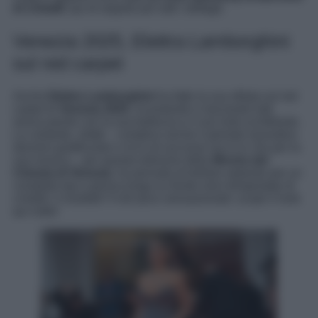
di cristalli
: qui di seguito per tutti i dettagli.
Venezia 2025, Elettra Lamborghini
sul red carpet
Anche
Elettra Lamborghini
ha fatto la sua sfilata sul red
carpet di
Venezia 2025
, incantando e lasciando tutti
senza parole con la sua bellezza e il suo look scintillante.
La cantante, infatti – complice anche il periodo lavorativo
davvero gratificante e ricco di successi sia in tv che per la
sua musica -, per questa edizione della
Mostra del
Cinema di Venezia
, ha pensato di brillare optando per un
completo top e gonna lunga su fondo nero tempestato di
cristalli: il risultato? A dir poco sensazionale: scopri il look
qui sotto!