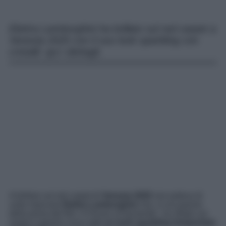
Elettra Lamborghini ha brillato sul red carpet a
Venezia 2025 con il suo look sparkling con
cristalli: qui i dettagli.
A brillare sul red carpet di
Venezia 2025
non poteva di
certo mancare
Elettra Lamborghini
che, in occasione
della prima del film ‘
A House of Dynamite
‘, ha sfilato sul
magico tappeto rosso
con un look sparkling tempestato