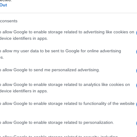
Out
 e sono i posti ideali per degustare un aperitivo
Tra panorami mozzafiato e cocktail signature ecco i più bei
o durante Mostra del Cinema
consents
ico più di questo
o allow Google to enable storage related to advertising like cookies on
cky: il rooftop che dalla Giudecca guarda Venezia di
evice identifiers in apps.
ott Venice: il rooftop che incanta dall’Isola delle Rose
o allow my user data to be sent to Google for online advertising
tto nel cielo per ammirare Venezia
s.
to allow Google to send me personalized advertising.
essun rooftop è iconico
o allow Google to enable storage related to analytics like cookies on
evice identifiers in apps.
o allow Google to enable storage related to functionality of the website
o allow Google to enable storage related to personalization.
o allow Google to enable storage related to security, including