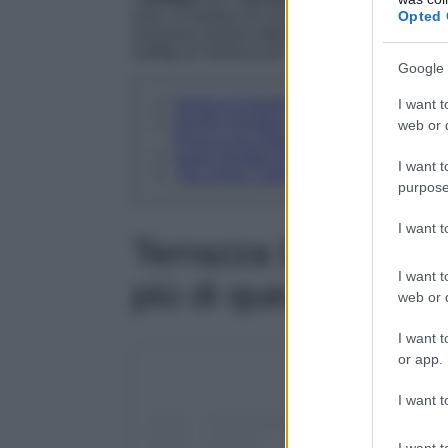
Opted 
luna, si vestono di un’atmosfera meravigliosa
esclusivo lontani dalla frenesia della città. 
rooftop di Venezia per un aperitivo esclusiv
Google 
Terrazza Danieli: nessun rooftop è icon
I want t
Skyline Rooftop Bar, Hilton Molino Stu
web or d
Piazza San Marco
Sagra Rooftop Bar&Restaurant, JW Marri
I want t
Top of the Carlton Sky Lounge: un salo
purpose
I want 
Terrazza Danieli: n
I want t
più di questo
web or d
I want t
or app.
I want t
I want t