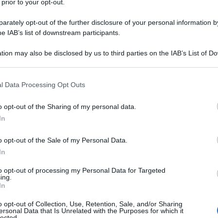
 prior to your opt-out.
rately opt-out of the further disclosure of your personal information by
he IAB’s list of downstream participants.
tion may also be disclosed by us to third parties on the IAB’s List of 
 that may further disclose it to other third parties.
 that this website/app uses one or more Google services and may gath
l Data Processing Opt Outs
including but not limited to your visit or usage behaviour. You may click 
 to Google and its third-party tags to use your data for below specifi
o opt-out of the Sharing of my personal data.
ogle consent section.
In
o opt-out of the Sale of my Personal Data.
In
to opt-out of processing my Personal Data for Targeted
 qualsiasi ora del giorno e della notte, è magica in ogni
ing.
misteriosa e romantica nei suoi canali, è lusso e
In
 bella vista dal basso
,
ma ancor più dall’alto,
 scena il suo evento più iconico e affascinante la rende
o opt-out of Collection, Use, Retention, Sale, and/or Sharing
 rendono l’incanto di
Venezia ancora più speciale
, sono
ersonal Data that Is Unrelated with the Purposes for which it
, quando il sole si spegne per lasciare lo spazio alla
lected.