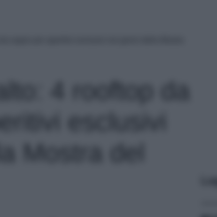
 da sogno per aperitivi esclusivi nei giorni della Mostra
alto: 4 rooftop da
ritivi esclusivi
lla Mostra del
Le