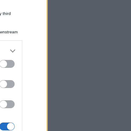
 third
Downstream
er and store
to grant or
ed purposes