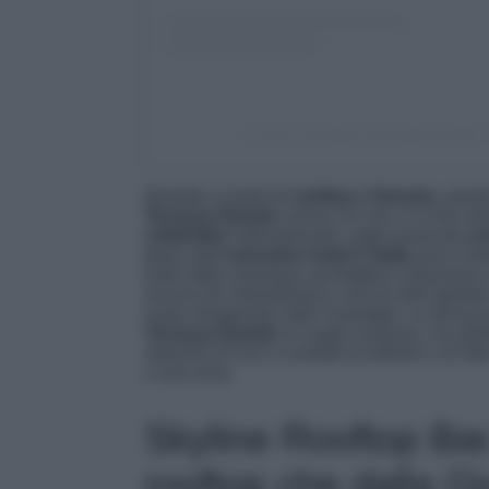
Un post condiviso da Hotel Danieli, 
Quando si parla di
rooftop a Venezia
, quest
Terrazza Danieli,
anche chi non ci è mai anda
celebrities
internazionali, negli eventi più
es
piano dell’
omonimo hotel 5 stelle
poco lon
hotel dalla maestosa architettura veneziana 
ancora più straordinaria e all’ora dell’aperiti
vuole assaporare tutto il prestigio. La terrazza
Terrazza Danieli
un luogo lussuoso, ma perfe
selezioni di vini e cocktail eccellenti e un’al
o una cena.
Skyline Rooftop Bar,
rooftop che dalla 