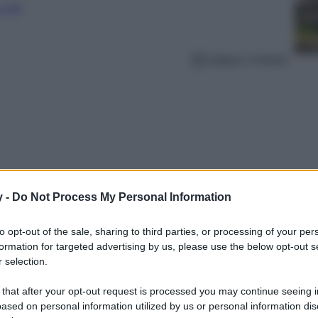
 e PR
Lettura: 4 minuti
y -
Do Not Process My Personal Information
to opt-out of the sale, sharing to third parties, or processing of your per
formation for targeted advertising by us, please use the below opt-out s
 selection.
are un cocktail e godere della città più
 le terrazze più belle di Venezia…
 that after your opt-out request is processed you may continue seeing i
ased on personal information utilized by us or personal information dis