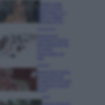
Diletta Leotta
segue il trend
dell’estate con il
bikini a effetto
lingerie FOTO
Case Di Lusso
Organizzare i
cosmetici in bagno:
idee intelligenti per
un ordine
impeccabile e di
stile
Accessori
Wanda Nara mostra
sui social la sua
Chanel bag che vale
una fortuna: quanto
costa?
Viaggi
Il borgo fantasma