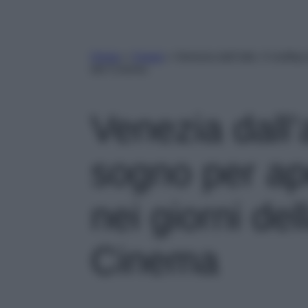
Home
»
Viaggi
»
Venezia dall’alto: 4 rooftop
del Cinema
Venezia dall’
sogno per ape
nei giorni de
Cinema