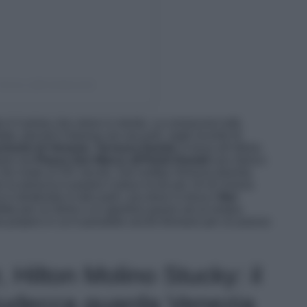
Venice (@hoteldanieli)
o è il primo che viene in mente. La conoscono tutti,
to, perché è famosa nei racconti, negli incontri di
clusivi di Venezia. Terrazza Daniel
i si trova all’ultimo
tano da
Piazza San Marco all’Hotel Danieli
uno storico
che risale al XIV secolo. Dal rooftop Venezia diventa
vo la tarrezza è proprio il place to be per chi di Vnezia
 è strutturata in due parti, una dove si trova il
Bar
tto per un drink e un aperitivo grazie ad un’ampia
tra proprio in cui è possibile anche fermarsi per un pranzo
 Hilton Molino Stucky: il
Giudecca guarda Venezia