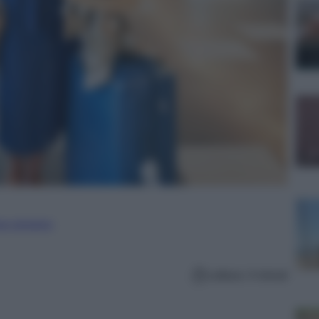
ure straniere
Lettura: 4 minuti