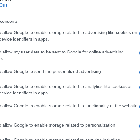
Out
da copiare assolutamente
consents
o allow Google to enable storage related to advertising like cookies on
 a breve e non avete la minima idea di cosa indossare,
evice identifiers in apps.
modi ma anche incredibilmente cool
e soprattutto, a
infatti, è necessario prendere in considerazione anche
ddistinta da temperature super alte, la maggior parte
o allow my user data to be sent to Google for online advertising
 forti di aria condizionata. Ecco perché è importante
s.
 Se non sapete da dove iniziare, state tranquille poiché ci
tibili che uniscono tutti questi aspetti. Vediamole
to allow Google to send me personalized advertising.
o allow Google to enable storage related to analytics like cookies on
e friulane; un outfit semplice
evice identifiers in apps.
o allow Google to enable storage related to functionality of the website
 letteralmente impossibile da non notare! Per ricrearlo,
o allow Google to enable storage related to personalization.
ellissima t-shirt con stampa firmata Pull&Bear, arricchita
 gonna lunga in denim con fiocco in vita firmata H&M,
aria condizionata. Per quanto riguarda la scelta delle
o allow Google to enable storage related to security, including