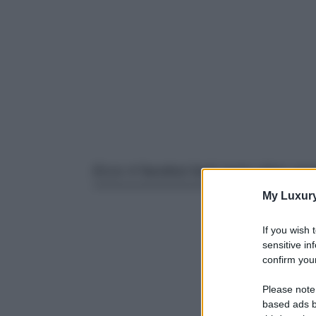
Ecco 4 favolosi look tanto glam qua
My Luxur
If you wish 
sensitive in
confirm your
Please note
based ads b