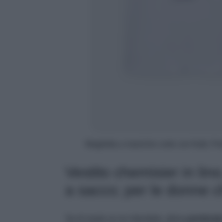
Maglietta a maniche corte con frutti, P
Vestito chemisier in lin
a sacco; per le donne 
Se di moda ve ne intendete, allora
perderete