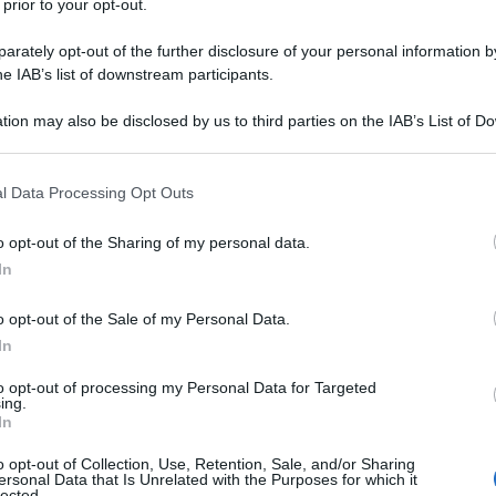
 prior to your opt-out.
rately opt-out of the further disclosure of your personal information by
he IAB’s list of downstream participants.
tion may also be disclosed by us to third parties on the IAB’s List of 
 that may further disclose it to other third parties.
 that this website/app uses one or more Google services and may gath
l Data Processing Opt Outs
including but not limited to your visit or usage behaviour. You may click 
 estiva prenderete il treno, l’aereo o la nave perché ciò
 indossare per affrontare il viaggio!
Per la partenza c’è
 to Google and its third-party tags to use your data for below specifi
o opt-out of the Sharing of my personal data.
sciare il segno e chi invece mette al primo posto la
ogle consent section.
i dicessimo che non è necessario rinunciare ad uno di
In
re abbinamenti tanto comfy quanto glam?
o opt-out of the Sale of my Personal Data.
amente
In
; un outfit semplice ma d’impatto
ine in crochet e borsa a sacco; per le donne che di moda se
to opt-out of processing my Personal Data for Targeted
ing.
In
a mise facile da ricreare ma super trendy
gera e sneakers; il look perfetto a prova di aria
o opt-out of Collection, Use, Retention, Sale, and/or Sharing
ersonal Data that Is Unrelated with the Purposes for which it
lected.