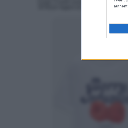
scarpe, il nostro consiglio è quello di optare
authenti
18! Blazer leggero da indossare all’occorrenz