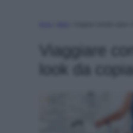
Home
»
Moda
»
Viaggiare comode e glam: 4
Viaggiare co
look da copi