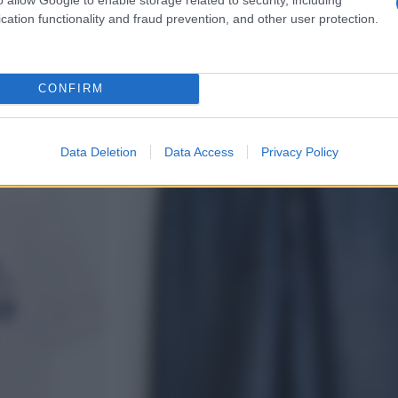
 per un paio di friulane, come queste rosse di Via Tortona
cation functionality and fraud prevention, and other user protection.
a e borsetta minimal a completare il look.
CONFIRM
Data Deletion
Data Access
Privacy Policy