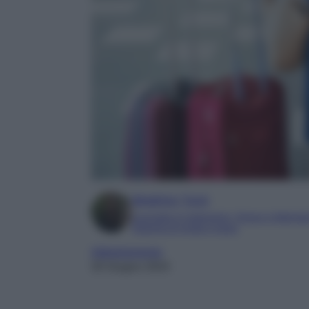
Beatrice Tursi
Laureata in traduzione, lingue e letterat
Esperta di moda e lusso
Abbigliamento
30 Giugno 2024