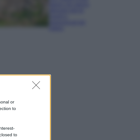
italiani che stanno
attirando tutti gli
esperti e
appassionati del
settore
sonal or
ection to
nterest-
closed to