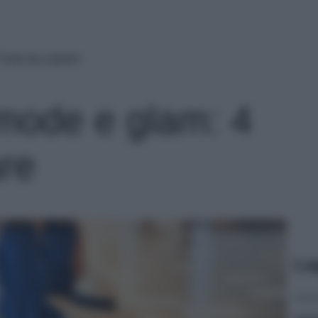
 look da copiare
mode e glam: 4
are
Le