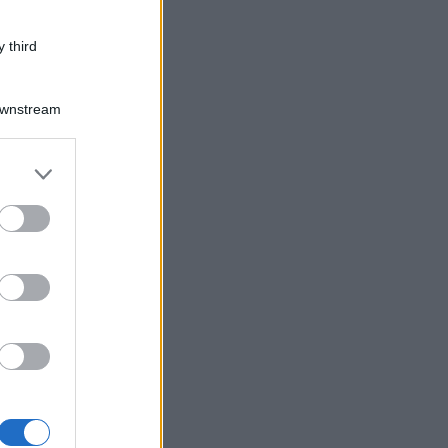
 third
Downstream
er and store
to grant or
ed purposes