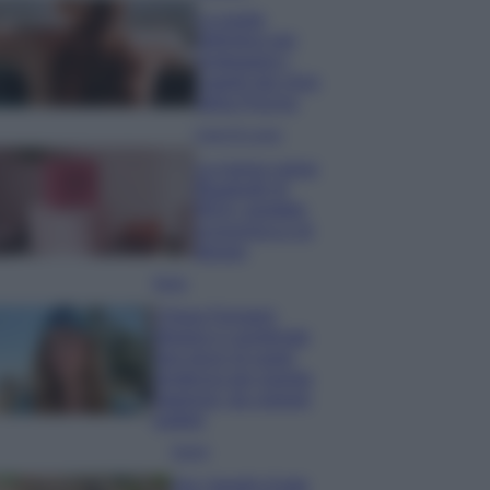
La guida
definitiva per
proteggere i
capelli dal cloro
della Piscina
Case Di Lusso
La nuova cassa
Bluetooth di
IKEA: portatile
economica e di
design
Moda
Chiara Ferragni
sfoggia il coordinato
due pezzi di super
tendenza per questa
stagione: da copiare
subito!
Viaggi
Qui i borghi d’arte