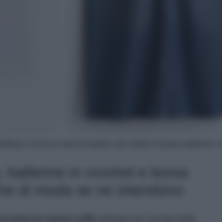
ull&Bear; Gonna in denim feather soft, H&M; Friulane ballerine, 
o, ballerine in crochet e borsa
che di moda se ne intendono
 la testa per questo outfit,
talmente chic che farà strike