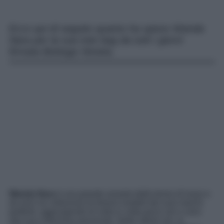
Ecco qui di seguito quanto ha speso Wanda
Nara per la sua tote bag da tutti i giorni
firmata Bottega Veneta.
Wanda Nara
è una grande amante delle borse di lusso e
da anni ne colleziona di diversi modelli dei suoi marchi
preferiti, aggiungendo di volta in volta pezzi rari e unici
alla sua collezione personale. Nelle ultime ore, la