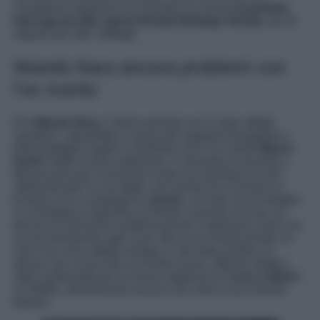
conduttrice argentina ha mostrato sui social
la perfetta
tote bag da tutti i giorni firmata Bottega Veneta
: qui di
seguito per tutti i dettagli.
Wanda Nara ancora problemi con
l’ex marito
Per
Wanda Nara
, l’ultimo periodo non è stato affatto
semplice, soprattutto a causa del rapporto travagliato e
della battaglia legale e mediatica con l’ex marito
Mauro
Icardi
. Nelle scorse settimane, il calciatore è arrivato a
denunciarla per l’ennesima volta accusandola di aver
‘abbandonato’ le sue figlie, nel mentre lei si trovava in
Europa con il compagno
L-Gante
, e di fare uso di droghe.
La conduttrice argentina, di fronte a queste accuse, ha
deciso di intervenire pubblicamente e replicare a tono sui
social smentendo ogni cosa. Ma se sul fronte privato, le
cose non sono affatto semplici e del tutto positive, lo
stesso non si può dire sul fronte lavoro. Wanda infatti è
stata confermata per la nuova stagione di ‘
Love is Blind
‘,
su Netflix, dimostrando ancora una volta il suo enorme
talento.