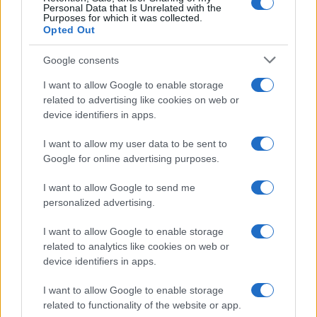
Personal Data that Is Unrelated with the
Wanda Nara mostra sui social
Purposes for which it was collected.
la sua Chanel bag che vale
Opted Out
una fortuna: quanto costa?
Google consents
I want to allow Google to enable storage
Viaggi
related to advertising like cookies on web or
Il borgo fantasma del
device identifiers in apps.
Cilento dove il tempo si è
fermato davvero…
I want to allow my user data to be sent to
Google for online advertising purposes.
Bellezza
I want to allow Google to send me
La guida definitiva per
personalized advertising.
proteggere i capelli dal
cloro della Piscina
I want to allow Google to enable storage
related to analytics like cookies on web or
device identifiers in apps.
Case Di Lusso
I want to allow Google to enable storage
La nuova cassa Bluetooth
related to functionality of the website or app.
di IKEA: portatile