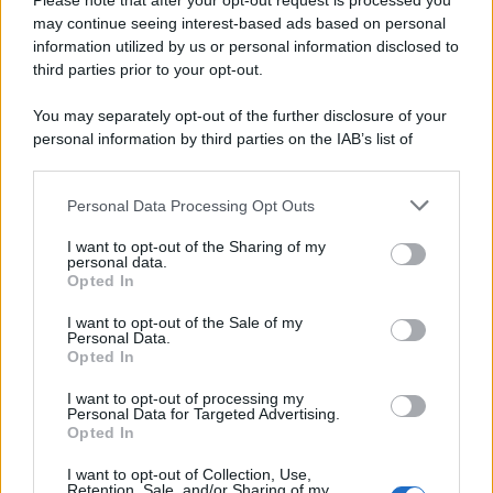
Please note that after your opt-out request is processed you
euro
, ma si possono trovare diverse varianti anche nel
may continue seeing interest-based ads based on personal
giro del second hand con prezzi anche più convenienti.
information utilized by us or personal information disclosed to
third parties prior to your opt-out.
You may separately opt-out of the further disclosure of your
personal information by third parties on the IAB’s list of
downstream participants.
Personal Data Processing Opt Outs
This information may also be disclosed by us to third parties
on the IAB’s List of Downstream Participants that may further
I want to opt-out of the Sharing of my
disclose it to other third parties.
personal data.
Opted In
Please note that this website/app uses one or more Google
services and may gather and store information including but
I want to opt-out of the Sale of my
Personal Data.
not limited to your visit or usage behaviour. You may click to
Opted In
grant or deny consent to Google and its third-party tags to
use your data for below specified purposes in below Google
Leggi anche
I want to opt-out of processing my
consent section.
Personal Data for Targeted Advertising.
Opted In
I want to opt-out of Collection, Use,
Accessori
Retention, Sale, and/or Sharing of my