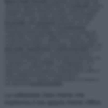
Maison-Atelier Ozenfant
, progettata a Parigi negli anni
’20 da due giganti del modernismo,
Le Corbusier
e Pierre
Jeanneret. Questa abitazione-studio, creata per il pittore
Amédée Ozenfant, incarna l’essenza di un’architettura
che rinuncia a ogni orpello decorativo in favore della
funzionalità
, della
geometria
essenziale e di una
profonda ricerca sulla
luce
e sulla
proporzione
.
Trasportare questo linguaggio rigoroso ma poetico nel
mondo della cancelleria e degli accessori per l’ufficio è
un’operazione audace e raffinata. La collezione cattura
l’anima di quell’estetica senza tempo, interpretandola con
linee pulite
,
superfici lisce
e
volumi essenziali
in cui la
funzione guida la forma. L’assenza di eccessi non è
sinonimo di freddezza, ma di una bellezza intrinseca che
si percepisce in ogni dettaglio. Il collegamento con la
visione di Le Corbusier non si limita all’estetica, ma
rispecchia anche un’esigenza contemporanea: quella di
creare ambienti di lavoro che favoriscano la
concentrazione e l’armonia, trasformando la scrivania in
uno spazio di
serenità produttiva
.
La collezione Zara Home che
trasforma il tuo spazio Home Office