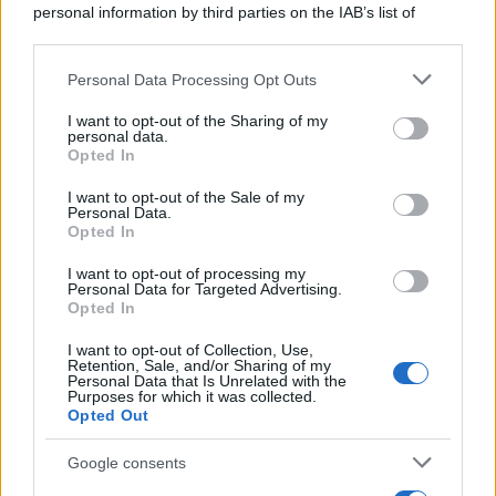
personal information by third parties on the IAB’s list of
downstream participants.
Personal Data Processing Opt Outs
This information may also be disclosed by us to third parties
on the IAB’s List of Downstream Participants that may further
I want to opt-out of the Sharing of my
disclose it to other third parties.
personal data.
Opted In
Please note that this website/app uses one or more Google
services and may gather and store information including but
I want to opt-out of the Sale of my
Personal Data.
not limited to your visit or usage behaviour. You may click to
Opted In
grant or deny consent to Google and its third-party tags to
use your data for below specified purposes in below Google
Leggi anche
I want to opt-out of processing my
consent section.
Personal Data for Targeted Advertising.
Opted In
I want to opt-out of Collection, Use,
Moda
Retention, Sale, and/or Sharing of my
Personal Data that Is Unrelated with the
Diletta Leotta sfoggia il beach
Purposes for which it was collected.
Look di super tendenza per
Opted Out
questa stagione: scoprilo qui!
Google consents