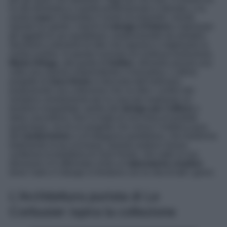
la vita domestica e quella professionale è sfumato, e la
nostra
casa
è diventata il centro di entrambi i mondi.
Questo ha spinto i marchi di
design d’interni
a ripensare
gli oggetti di uso quotidiano, trasformandoli da semplici
strumenti a elementi di stile che ispirano e migliorano la
nostra routine. In questo scenario di continua evoluzione,
Marta Ortega
, alla guida di
Inditex
, dimostra ancora una
volta una visione sorprendente e innovativa. L’ultimo
progetto di
Zara Home
si discosta dall’ordinario,
proponendo una collezione che va oltre i confini del
semplice arredamento per la casa per esplorare un
territorio inaspettato: quello del
design per l’ufficio
e
della cancelleria. Non si tratta di una linea di prodotti
qualunque, ma di un progetto che unisce l’estetica pura
del
modernismo
a un’eleganza quotidiana, che trasforma
totalmente la tua scrivania. Questa audace mossa
conferma la traiettoria di Zara Home, che sotto la sua
direzione si è affermata come un
laboratorio creativo
dove l’arte e il design si fondono con la vita di tutti i giorni.
L’Architettura purista di Le
Corbusier ispira la collezione