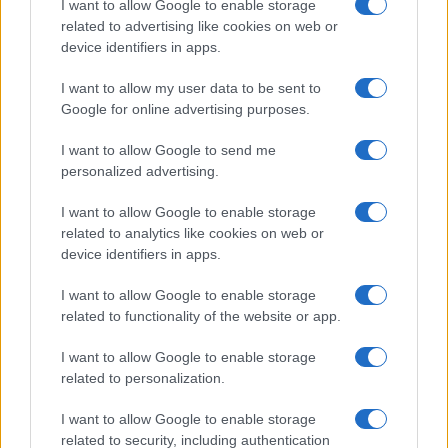
I want to allow Google to enable storage
Viaggi
related to advertising like cookies on web or
Costa Azzurra, le spiagge più
device identifiers in apps.
belle da scoprire tra calette e
mare cristallino
I want to allow my user data to be sent to
Google for online advertising purposes.
Bellezza
I want to allow Google to send me
Ecco come dire addio alle
personalized advertising.
occhiaie senza trucco: 5 tips
infallibili che fanno la differenza
I want to allow Google to enable storage
related to analytics like cookies on web or
device identifiers in apps.
Moda
Georgina Rodriguez sfoggia il
I want to allow Google to enable storage
bikini di super tendenza per
related to functionality of the website or app.
questa stagione: da copiare
subito!
I want to allow Google to enable storage
related to personalization.
I want to allow Google to enable storage
related to security, including authentication