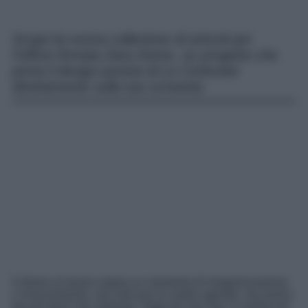
Scopri la nuova collezione di articoli per
l’ufficio firmata Zara Home, un progetto che
porta il design purista di Le Corbusier
direttamente sulla tua scrivania.
Il ritorno al lavoro segna un momento di riorganizzazione
e rinnovamento, non solo per le nostre agende, ma anche
per gli spazi che abitiamo. Oggi più che mai, il confine tra