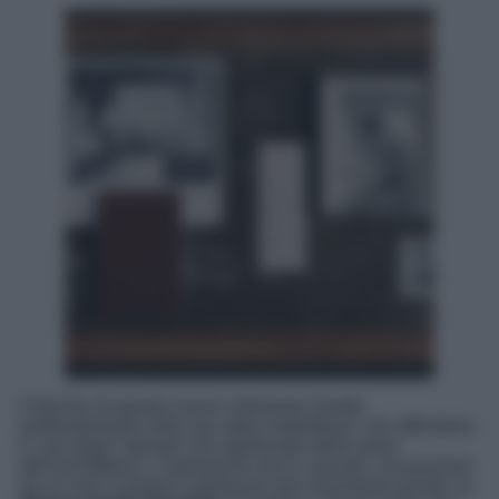
Il fascino di questa nuova collezione risiede
profondamente nelle sue radici intellettuali, che affondano
in uno degli “episodi” più significativi della storia
dell’architettura. L’ispirazione non è casuale, ma proviene
da un vero e proprio capolavoro del movimento purista: la