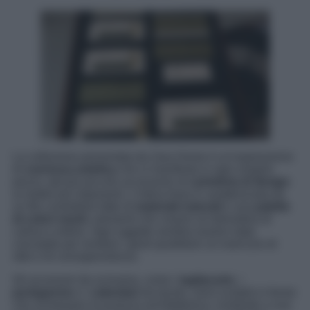
La collezione presentata da Zara Home è un’espressione
di
coerenza estetica
che si manifesta in ogni singolo
pezzo, dal più piccolo accessorio di
cartoleria di design
ai mobili più imponenti. L’intera linea è caratterizzata da
un filo conduttore fatto di
materiali naturali
e una
palette
di colori neutri
, elementi che creano un’atmosfera di
calma e ordine. Ogni oggetto sembra essere stato
concepito per rendere i gesti quotidiani un esercizio di
stile e di consapevolezza.
Gli accessori da scrivania, come i
tagliacarte
, i
portapenne
e i
calendari
da tavolo, sono scolpiti in forme
che richiamano la purezza architettonica, invitando a una