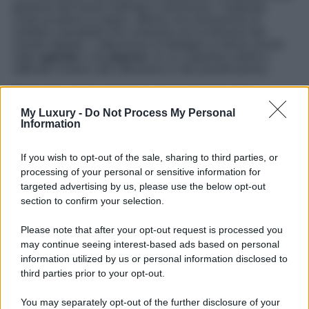
gestione del lavoro ordinata e armoniosa. I materiali,
come la pietra e il legno, offrono una sensazione di
solidità e durabilità che contrasta con la frenesia del
mondo digitale. L’attenzione al dettaglio si ritrova anche
nelle
agende
e nei
planner
, le cui copertine sobrie e
raffinate invitano alla riflessione e alla pianificazione.
Ma è nella sezione dedicata all’arredamento che la
collezione trova la sua massima espressione. Le
My Luxury -
Do Not Process My Personal
scrivanie
si distinguono per le loro
linee nette
e le
Information
superfici essenziali, mentre le
sedie da ufficio
sono
progettate per coniugare comfort e sobrietà. L’intero
assortimento è pensato per adattarsi sia a un
home office
If you wish to opt-out of the sale, sharing to third parties, or
che a uno studio professionale, con un linguaggio
processing of your personal or sensitive information for
coerente e senza tempo. Attraverso questa collezione, la
targeted advertising by us, please use the below opt-out
visione di Marta Ortega si manifesta chiaramente:
section to confirm your selection.
trasformare Zara Home in una piattaforma culturale dove i
prodotti non sono semplici oggetti, ma strumenti di vita
capaci di riflettere un pensiero estetico e filosofico,
Please note that after your opt-out request is processed you
proiettando la
tradizione del design
in un contesto
may continue seeing interest-based ads based on personal
attuale e proiettandola verso il futuro.
information utilized by us or personal information disclosed to
third parties prior to your opt-out.
You may separately opt-out of the further disclosure of your