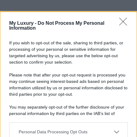
My Luxury -
Do Not Process My Personal
Information
If you wish to opt-out of the sale, sharing to third parties, or
processing of your personal or sensitive information for
targeted advertising by us, please use the below opt-out
section to confirm your selection.
Please note that after your opt-out request is processed you
may continue seeing interest-based ads based on personal
information utilized by us or personal information disclosed to
third parties prior to your opt-out.
You may separately opt-out of the further disclosure of your
personal information by third parties on the IAB’s list of
downstream participants.
Personal Data Processing Opt Outs
This information may also be disclosed by us to third parties