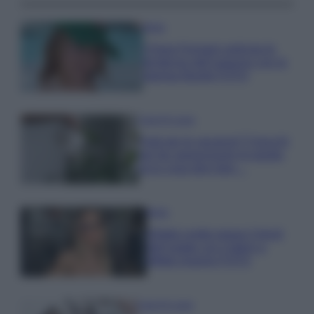
Moda
Chiara Ferragni anticipa le
tendenze dell’autunno con la
stampa Bambi FOTO
Case Di Lusso
Parti per le vacanze? 5 trucchi
per far sopravvivere le piante,
ecco cosa devi fare…
Moda
Diletta Leotta segue il trend
dell’estate con il bikini a
effetto lingerie FOTO
Case Di Lusso