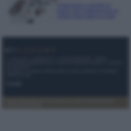
Organizzare i cosmetici in
bagno: idee intelligenti per un
ordine impeccabile e di stile
© – My Luxury – Anicaflash S.r.l. – P.Iva 01816001000 – Testata
Giornalistica registrata presso il Tribunale ordinario di Roma, n° 112/2022
del 21/07/2022
Anicaflash S.r.l detiene i diritti di utilizzo di tutti i contenuti e le immagini
presenti nel sito
Contatti
Privacy Policy
Preferenze privacy
Mappa del sito
Chi siamo
Redazione
Codice Etico
Pubblicità