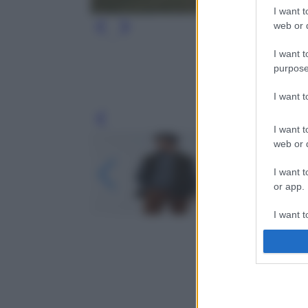
I want t
web or d
I want t
purpose
I want 
Leg
I want t
web or d
I want t
or app.
I want t
I want t
authenti