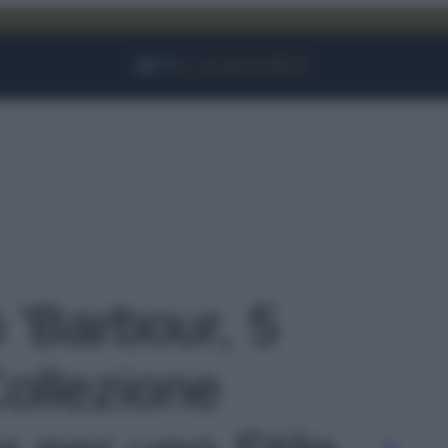
Facebook
Instagram
YouTube
TikTok
Link
o 'Barbour, 5
Collezione