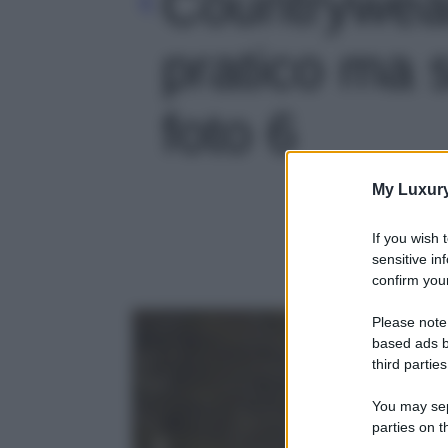
Countrywear
pratico ma so
foto 6
My Luxur
If you wish 
sensitive in
confirm your
Please note
based ads b
third parties
You may sepa
parties on t