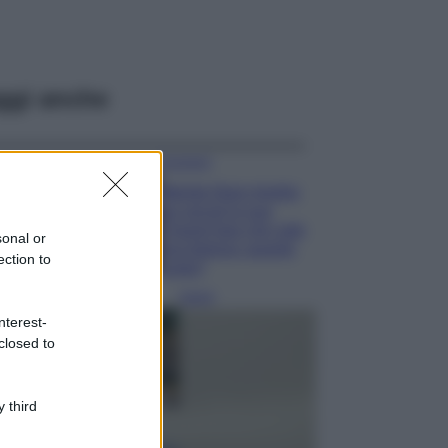
ggi anche
Accessori
Wanda Nara mostra
sui social la sua
Chanel bag che vale
sonal or
una fortuna: quanto
ection to
costa?
Viaggi
nterest-
Il borgo fantasma
closed to
del Cilento dove
il tempo si è
fermato
davvero…
 third
Bellezza