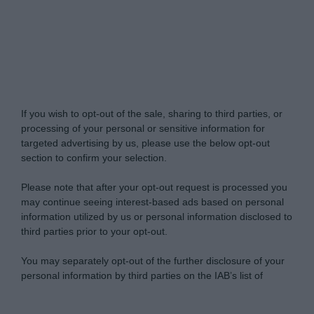
My Luxury -
Do Not Process My Personal
Information
If you wish to opt-out of the sale, sharing to third parties, or
processing of your personal or sensitive information for
targeted advertising by us, please use the below opt-out
section to confirm your selection.
Please note that after your opt-out request is processed you
may continue seeing interest-based ads based on personal
information utilized by us or personal information disclosed to
third parties prior to your opt-out.
You may separately opt-out of the further disclosure of your
personal information by third parties on the IAB’s list of
downstream participants.