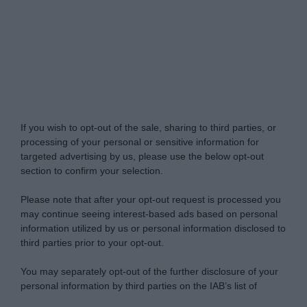
My Luxury -
Do Not Process My Personal
Information
If you wish to opt-out of the sale, sharing to third parties, or
processing of your personal or sensitive information for
targeted advertising by us, please use the below opt-out
section to confirm your selection.
Please note that after your opt-out request is processed you
may continue seeing interest-based ads based on personal
information utilized by us or personal information disclosed to
third parties prior to your opt-out.
You may separately opt-out of the further disclosure of your
personal information by third parties on the IAB’s list of
downstream participants.