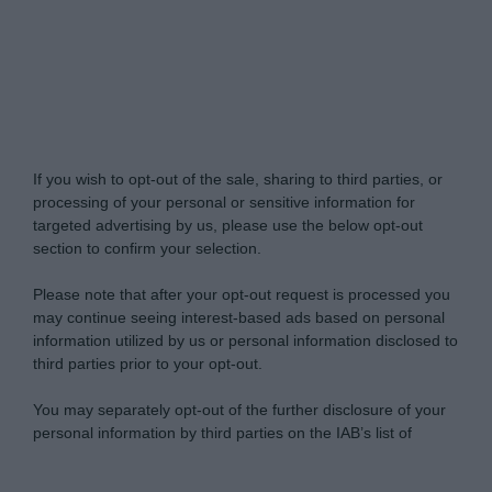
My Luxury -
Do Not Process My Personal
Information
If you wish to opt-out of the sale, sharing to third parties, or
processing of your personal or sensitive information for
targeted advertising by us, please use the below opt-out
section to confirm your selection.
Please note that after your opt-out request is processed you
may continue seeing interest-based ads based on personal
information utilized by us or personal information disclosed to
third parties prior to your opt-out.
You may separately opt-out of the further disclosure of your
personal information by third parties on the IAB’s list of
downstream participants.