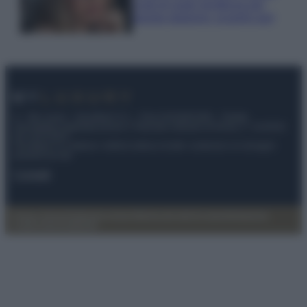
Look di super tendenza per
questa stagione: scoprilo qui!
© – My Luxury – Anicaflash S.r.l. – P.Iva 01816001000 – Testata
Giornalistica registrata presso il Tribunale ordinario di Roma, n° 112/2022
del 21/07/2022
Anicaflash S.r.l detiene i diritti di utilizzo di tutti i contenuti e le immagini
presenti nel sito
Contatti
Privacy Policy
Preferenze privacy
Mappa del sito
Chi siamo
Redazione
Codice Etico
Pubblicità