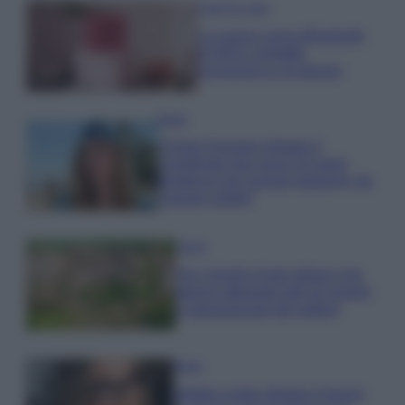
Case Di Lusso
La nuova cassa Bluetooth
di IKEA: portatile
economica e di design
Moda
Chiara Ferragni sfoggia il
coordinato due pezzi di super
tendenza per questa stagione: da
copiare subito!
Viaggi
Qui i borghi d’arte italiani che
stanno attirando tutti gli esperti
e appassionati del settore
Moda
Diletta Leotta sfoggia il beach