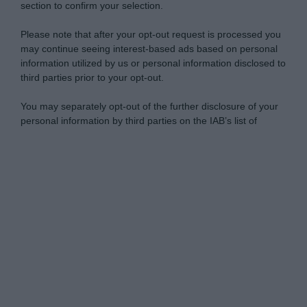
section to confirm your selection.
Please note that after your opt-out request is processed you
may continue seeing interest-based ads based on personal
information utilized by us or personal information disclosed to
third parties prior to your opt-out.
You may separately opt-out of the further disclosure of your
personal information by third parties on the IAB’s list of
downstream participants.
Personal Data Processing Opt Outs
This information may also be disclosed by us to third parties
on the IAB’s List of Downstream Participants that may further
I want to opt-out of the Sharing of my
disclose it to other third parties.
personal data.
Opted In
Please note that this website/app uses one or more Google
services and may gather and store information including but
I want to opt-out of the Sale of my
Personal Data.
not limited to your visit or usage behaviour. You may click to
Opted In
grant or deny consent to Google and its third-party tags to
use your data for below specified purposes in below Google
I want to opt-out of processing my
consent section.
Personal Data for Targeted Advertising.
Opted In