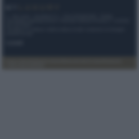
© – My Luxury – Anicaflash S.r.l. – P.Iva 01816001000 – Testata
Giornalistica registrata presso il Tribunale ordinario di Roma, n° 112/2022
del 21/07/2022
Anicaflash S.r.l detiene i diritti di utilizzo di tutti i contenuti e le immagini
presenti nel sito
Contatti
Privacy Policy
Preferenze privacy
Mappa del sito
Chi siamo
Redazione
Codice Etico
Pubblicità