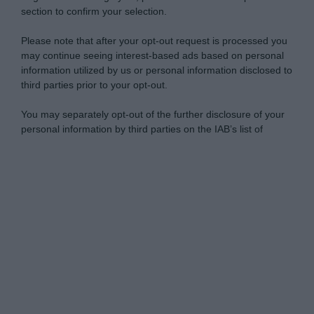
section to confirm your selection.
Please note that after your opt-out request is processed you
may continue seeing interest-based ads based on personal
information utilized by us or personal information disclosed to
third parties prior to your opt-out.
You may separately opt-out of the further disclosure of your
personal information by third parties on the IAB’s list of
downstream participants.
Personal Data Processing Opt Outs
This information may also be disclosed by us to third parties
on the IAB’s List of Downstream Participants that may further
I want to opt-out of the Sharing of my
disclose it to other third parties.
personal data.
Opted In
Please note that this website/app uses one or more Google
services and may gather and store information including but
I want to opt-out of the Sale of my
Personal Data.
not limited to your visit or usage behaviour. You may click to
Opted In
grant or deny consent to Google and its third-party tags to
use your data for below specified purposes in below Google
I want to opt-out of processing my
consent section.
Personal Data for Targeted Advertising.