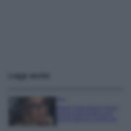
Leggi anche
Moda
Diletta Leotta sfoggia il beach
Look di super tendenza per
questa stagione: scoprilo qui!