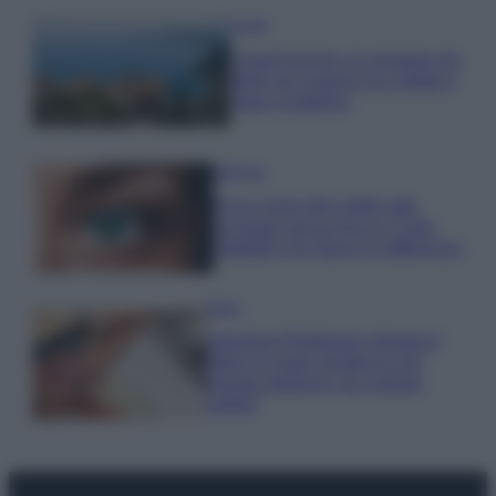
Viaggi
Costa Azzurra, le spiagge più
belle da scoprire tra calette e
mare cristallino
Bellezza
Ecco come dire addio alle
occhiaie senza trucco: 5 tips
infallibili che fanno la differenza
Moda
Georgina Rodriguez sfoggia il
bikini di super tendenza per
questa stagione: da copiare
subito!