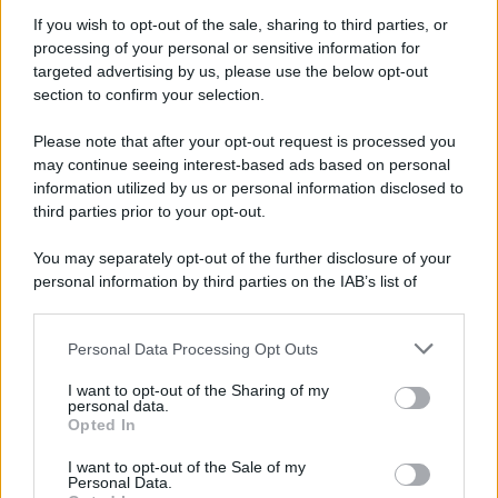
perla di questo hotel, la sua piscina straordinaria, una
bellezza
sospesa sulle acque dell’Oceano Indiano
, e
If you wish to opt-out of the sale, sharing to third parties, or
che appare come un’oasi dal fascino indescrivibile e dalla
processing of your personal or sensitive information for
vista mozzafiato sull’immensità dell’oceano. Un luogo da
targeted advertising by us, please use the below opt-out
sogno, in cui godersi la bellezza dei colori del tramonto e
section to confirm your selection.
del sole che si specchia tra le sfumature uniche
dell’acqua del mare. Donando, a chiunque vi si rechi,
delle emozioni impossibili da dimenticare e che vi faranno
Please note that after your opt-out request is processed you
innamorare all’istante di questo luogo da sogno e della
may continue seeing interest-based ads based on personal
sua piscina.
information utilized by us or personal information disclosed to
third parties prior to your opt-out.
You may separately opt-out of the further disclosure of your
personal information by third parties on the IAB’s list of
downstream participants.
Personal Data Processing Opt Outs
This information may also be disclosed by us to third parties
on the IAB’s List of Downstream Participants that may further
I want to opt-out of the Sharing of my
disclose it to other third parties.
personal data.
Opted In
Please note that this website/app uses one or more Google
services and may gather and store information including but
I want to opt-out of the Sale of my
Personal Data.
not limited to your visit or usage behaviour. You may click to