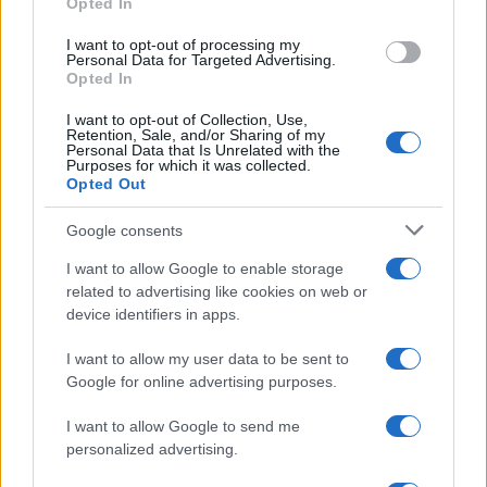
Opted In
grant or deny consent to Google and its third-party tags to
use your data for below specified purposes in below Google
Leggi anche
I want to opt-out of processing my
consent section.
Personal Data for Targeted Advertising.
Opted In
I want to opt-out of Collection, Use,
Moda
Retention, Sale, and/or Sharing of my
Personal Data that Is Unrelated with the
Diletta Leotta segue il trend
Purposes for which it was collected.
dell’estate con il bikini a
Opted Out
effetto lingerie FOTO
Google consents
I want to allow Google to enable storage
Case Di Lusso
related to advertising like cookies on web or
Organizzare i cosmetici in
device identifiers in apps.
bagno: idee intelligenti per un
ordine impeccabile e di stile
I want to allow my user data to be sent to
Google for online advertising purposes.
Accessori
I want to allow Google to send me
Wanda Nara mostra sui social
personalized advertising.
la sua Chanel bag che vale