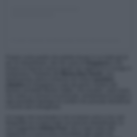
Un post condiviso da Marina Bay Sands (@marinabaysands)
Proprio come quella che potrete trovare in un hotel già di
per sè straordinario, sito nel cuore di
Singapore
e che
emana un fascino senza eguali non appena lo si scorge in
lontananza. Parliamo del
Marina Bay Sands
, una
destinazione storica immersa nel vivace
quartiere
cittadino
di Singapore e nato dal genio creativo del
famoso architetto Moshe Safdie. Una location extra lusso,
che vanta un servizio eccezionale, arredamenti di pregio e
ogni possibile tipologia di comfort che possiate desiderare
o anche solo immaginare.
Un luogo che racchiude in sé un tesoro unico e tra i più
fotografati se si parla hotel con piscine straordinarie, la
sua suggestiva
Infinity Pool
, che si apre sulla città
regalando un panorama mozzafiato agli ospiti che