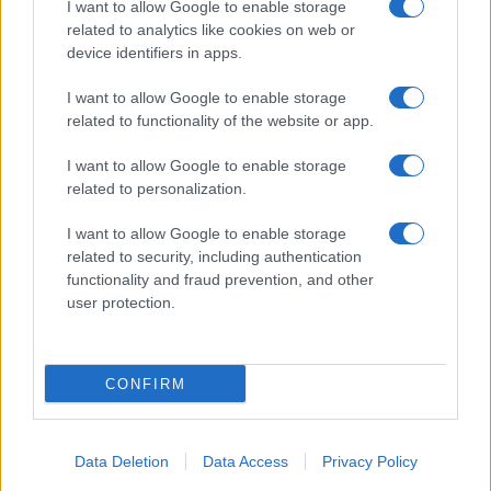
una fortuna: quanto costa?
I want to allow Google to enable storage
related to analytics like cookies on web or
device identifiers in apps.
Viaggi
I want to allow Google to enable storage
Il borgo fantasma del
related to functionality of the website or app.
Cilento dove il tempo si è
fermato davvero…
I want to allow Google to enable storage
related to personalization.
I want to allow Google to enable storage
related to security, including authentication
functionality and fraud prevention, and other
user protection.
© – My Luxury – Anicaflash S.r.l. – P.Iva 01816001000 – Testata
Giornalistica registrata presso il Tribunale ordinario di Roma, n° 112/2022
del 21/07/2022
Anicaflash S.r.l detiene i diritti di utilizzo di tutti i contenuti e le immagini
presenti nel sito
CONFIRM
Contatti
Data Deletion
Data Access
Privacy Policy
Privacy Policy
Preferenze privacy
Mappa del sito
Chi siamo
Redazione
Codice Etico
Pubblicità