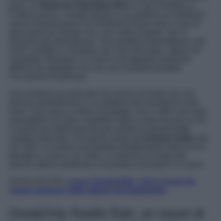
pace, è l’
Hotel du Cap-Eden-Roc
a Cap d’Antibes in
Costa Azzurra, il luogo ideale in cui godersi un weekend
carico di benessere e di momenti di puro relax e uno di
quei posti nel mondo che, una volta scoperti, non si
possono più dimenticare. Una struttura meravigliosa, dai
colori candidi a contrasto con il blu del mare, capace di
incantare chiunque vi si rechi e di regalare emozioni
difficile da spiegare ma che non dovreste perdere
l’occasione di provare.
Una struttura eccezionale ma anche un hotel con una
piscina straordinaria in cui godersi dei momenti di vero
relax. Una vasca a sfioro riscaldata, che vi offre una vista
mozzafiato sul mare cristallino della Costa Azzurra e che
è anche una delle piscine più celebri di questo tratto
costiero francese. Una perla voluta da
Antoine Sella
che,
nel 1914, la costruì scavandola direttamente nella roccia
basaltica, a picco sul mare, e creando un luogo dal
fascino eterno destinato a incantare chiunque vi si rechi.
LEGGI ANCHE:
Lusso Sostenibile, 4 Eco-resort da
sogno immersi nella natura incontaminata
One&Only Reethi Rah, un resort di