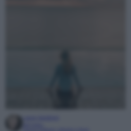
Laura Sandroni
SEO Editor
Esperta di Beauty, Lifestyle e Viaggi