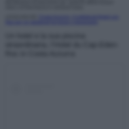
decideranno di trascorrere qui qualche attimo di puro
relax e di freschezza in versione lusso.
LEGGI ANCHE:
Costa Azzurra, 4 sofisticati Hotel con
Spa per un weekend tra lusso e benessere
Un hotel e la sua piscina
straordinaria, l’Hotel du Cap-Eden-
Roc in Costa Azzurra