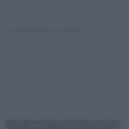
Visualizza questo post su Instagram
Un post condiviso da Hotel du Cap-Eden-Roc (@hotelducapedenroc)
Altra location eccezionale e tra gli hotel con una piscina
straordinaria in cui godersi dei piacevolissimi momenti di