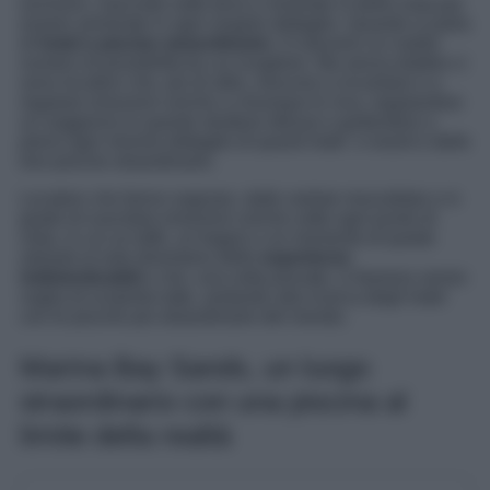
esclusivi, nascoste sotto terra o mostrate in bella vista per
essere ammirate in ogni singolo dettaglio. Quando si parla
di
hotel e piscine straordinarie
c’è davvero un nutrito
numero di possibilità tra cui scegliere. Ma senza dubbio ci
sono location che, più di altre, riescono a incantare e a
regalare emozioni uniche a chiunque le viva, regalandosi
un soggiorno in queste strutture deluxe e godendosi a
pieno ogni minimo dettaglio di questi hotel e resort e delle
loro piscine straordinarie.
Location che fanno sognare, dalle vedute mozzafiato e in
grado di suscitare emozioni uniche sotto ogni punto di
vista, in cui un tuffo, un bagno o un momento di quiete
sdraiati al sole diventano delle
esperienze
indimenticabili
e che, una volta provate, vi faranno venire
voglia di scoprirle tutte, andando alla ricerca degli hotel
con le piscine più straordinarie del mondo.
Marina Bay Sands, un luogo
straordinario con una piscina al
limite della realtà