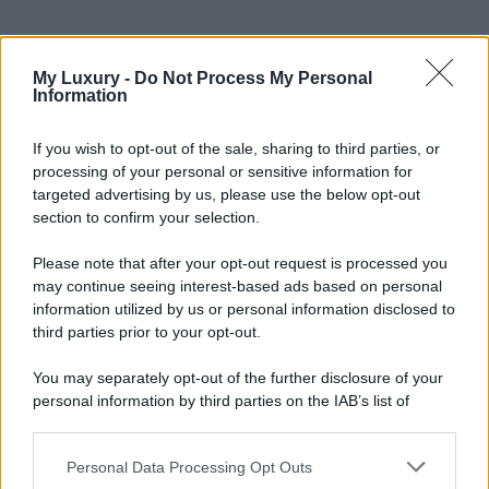
My Luxury -
Do Not Process My Personal
Information
If you wish to opt-out of the sale, sharing to third parties, or
processing of your personal or sensitive information for
targeted advertising by us, please use the below opt-out
section to confirm your selection.
Please note that after your opt-out request is processed you
may continue seeing interest-based ads based on personal
information utilized by us or personal information disclosed to
third parties prior to your opt-out.
You may separately opt-out of the further disclosure of your
personal information by third parties on the IAB’s list of
downstream participants.
Personal Data Processing Opt Outs
This information may also be disclosed by us to third parties