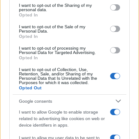
on the IAB’s List of Downstream Participants that may further
I want to opt-out of the Sharing of my
disclose it to other third parties.
personal data.
Opted In
Please note that this website/app uses one or more Google
services and may gather and store information including but
I want to opt-out of the Sale of my
Personal Data.
not limited to your visit or usage behaviour. You may click to
Opted In
grant or deny consent to Google and its third-party tags to
use your data for below specified purposes in below Google
I want to opt-out of processing my
consent section.
Personal Data for Targeted Advertising.
Opted In
I want to opt-out of Collection, Use,
Retention, Sale, and/or Sharing of my
Personal Data that Is Unrelated with the
Purposes for which it was collected.
Opted Out
Google consents
I want to allow Google to enable storage
related to advertising like cookies on web or
device identifiers in apps.
I want to allow my user data to be sent to