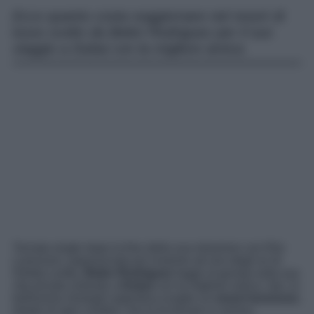
Ecco quanto costa soggiornare nel resort di
lusso scelto da Belen Rodriguez per il suo
viaggio a Dubai con la migliore amica.
Tornata single dopo la fine della sua relazione con Elio
Lorenzoni, paparazzata poi insieme ad uno degli ex di
Diletta Leotta,
Belen Rodriguez
fugge al gossip sulla sua
vita privata volando a
Dubai
con la migliore amica. Qui, la
bellissima showgirl argentina sceglie un
resort lussuoso
,
dotato di ogni comfort, che le fa tornare in sorriso.