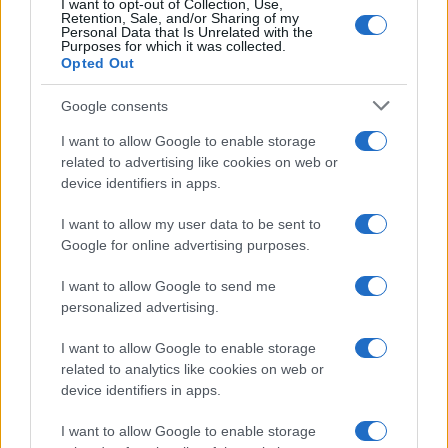
I want to opt-out of Collection, Use,
Case Di Lusso
Retention, Sale, and/or Sharing of my
Personal Data that Is Unrelated with the
La nuova cassa Bluetooth
Purposes for which it was collected.
di IKEA: portatile
Opted Out
economica e di design
Google consents
Moda
I want to allow Google to enable storage
related to advertising like cookies on web or
Chiara Ferragni sfoggia il
device identifiers in apps.
coordinato due pezzi di super
tendenza per questa stagione: da
copiare subito!
I want to allow my user data to be sent to
Google for online advertising purposes.
Viaggi
I want to allow Google to send me
Qui i borghi d’arte italiani che
personalized advertising.
stanno attirando tutti gli esperti
e appassionati del settore
I want to allow Google to enable storage
related to analytics like cookies on web or
device identifiers in apps.
Moda
I want to allow Google to enable storage
Diletta Leotta sfoggia il beach