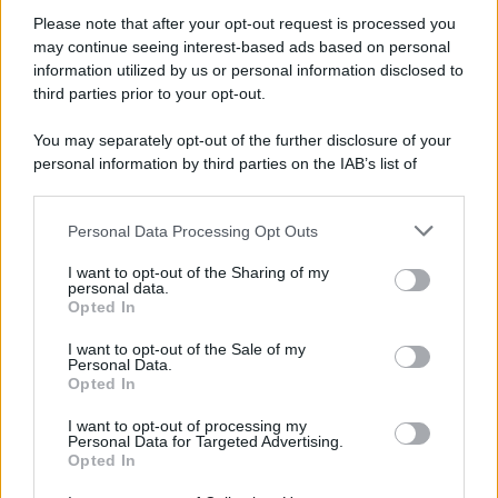
costa ben
oltre 1000 euro
a notte, prezzo che sale
vertiginosamente se si sceglie una sistemazione ancora
Please note that after your opt-out request is processed you
meno modesta, come il loft o la suite con vista Skyline
may continue seeing interest-based ads based on personal
sulla città. Insomma, una vacanza non per tutte le tasche.
information utilized by us or personal information disclosed to
third parties prior to your opt-out.
You may separately opt-out of the further disclosure of your
personal information by third parties on the IAB’s list of
downstream participants.
Personal Data Processing Opt Outs
This information may also be disclosed by us to third parties
on the IAB’s List of Downstream Participants that may further
I want to opt-out of the Sharing of my
disclose it to other third parties.
personal data.
Opted In
Please note that this website/app uses one or more Google
services and may gather and store information including but
I want to opt-out of the Sale of my
Personal Data.
not limited to your visit or usage behaviour. You may click to
Opted In
grant or deny consent to Google and its third-party tags to
use your data for below specified purposes in below Google
Leggi anche
I want to opt-out of processing my
consent section.
Personal Data for Targeted Advertising.
Opted In