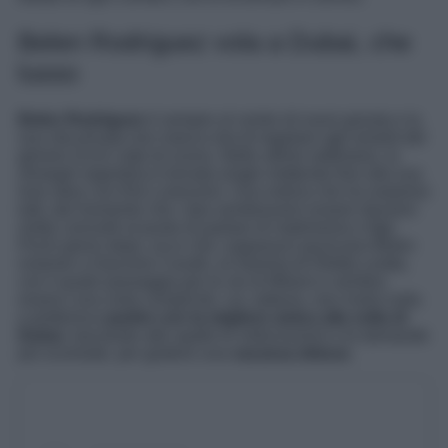
Belen Rodriguez vola a Dubai, che
lusso
Belen Rodriguez
è sempre al centro di nuovi gossip e la
sua vita privata non manca mia di regalare agli amanti del
genere ricchi colpi di scena. Nelle ultime settimane, la
showgirl argentina è tornata single mettendo fine alla sua
love story con Elio Lorenzoni. Una notizia che ha sorpreso
tutti, dal momento che i due sembravano essere davvero
molto coinvolti al punto di parlare di matrimonio e figli.
Pochi giorni dopo, ecco che i paparazzi pizzicano Belen
insieme a Giacomo Cavalli, ex fiamma di Diletta Leotta,
con il quale passeggia per le vie di Milano e sembra
esserci una certa complicità. Lei, tuttavia, non rivela nulla
e preferisce
partire con la migliore amica alla volta di
Dubai
, lasciando alle spalle le indiscrezioni e le domande
più scomode, per godersi una
vacanza deluxe
.