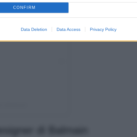
CONFIRM
Data Deletion
Data Access
Privacy Policy
in (@balmain)
signer di Balmain