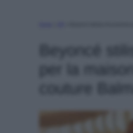
Home
»
VIP
»
Beyoncé stilista d’eccezione 
Beyoncé stili
per la maison
couture Balm