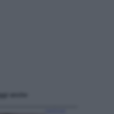
ggi anche
Case Di Lusso