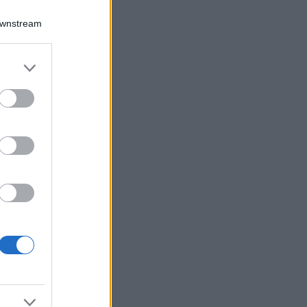
Downstream
er and store
to grant or
ed purposes