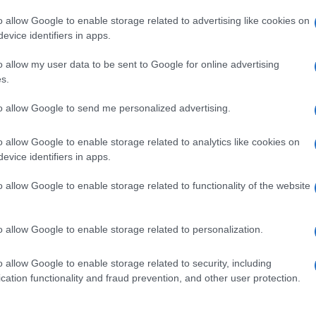
director della maison parigina, che già aveva lavorato nel
o allow Google to enable storage related to advertising like cookies on
musa. Profondamente ispirato dalle canzoni di
evice identifiers in apps.
ncé, uscita l’estate scorsa – lo stylist ha deciso di
ieme a lui una serie di abiti che riflettessero il suo stile
o allow my user data to be sent to Google for online advertising
o nati alcuni di capi di altissimo livello artistico.
s.
to allow Google to send me personalized advertising.
o allow Google to enable storage related to analytics like cookies on
evice identifiers in apps.
o allow Google to enable storage related to functionality of the website
o allow Google to enable storage related to personalization.
o allow Google to enable storage related to security, including
cation functionality and fraud prevention, and other user protection.