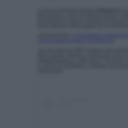
La nuova avventura fashion di
Beyoncé
ha p
Reinassance, come ha riferito lo stesso creat
Renaissance Couture Collection by Beyoncé 
brano del disco della popstar, da cui prendo
LEGGI ANCHE>>>
COSTANZA CARACCIOLO
CON UN MEGA PARTY DA FAVOLA!
Sui red carpet dei BRIT Awards e dei Gram
della capsule collection, indossando alcuni suo
dettagli sparkling e colori decisi. Tra piume,
o a forma di lampadario, si delinea una colle
interessante.