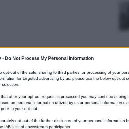
y -
Do Not Process My Personal Information
to opt-out of the sale, sharing to third parties, or processing of your per
e all’esclusiva maison francese una capsule
formation for targeted advertising by us, please use the below opt-out s
bum musicale.
 selection.
 that after your opt-out request is processed you may continue seeing i
ased on personal information utilized by us or personal information dis
 prior to your opt-out.
rately opt-out of the further disclosure of your personal information by
he IAB’s list of downstream participants.