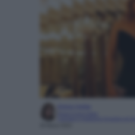
Enrica Ciorba
Digital Content Editor
Laureata in mediazione linguistica ed int
30 Marzo 2023