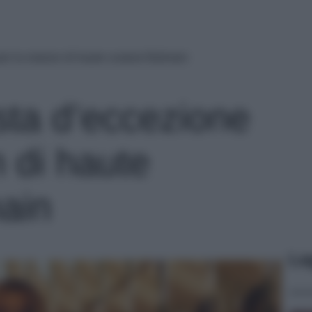
per la maison di haute couture Balmain
sta d’eccezione
 di haute
ain
Le