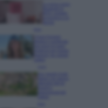
La nuova cassa
Bluetooth di
IKEA: portatile
economica e di
design
Moda
Chiara Ferragni
sfoggia il coordinato
due pezzi di super
tendenza per questa
stagione: da copiare
subito!
Viaggi
Qui i borghi d’arte
italiani che stanno
attirando tutti gli
esperti e
appassionati del
settore
Moda