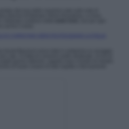
ortato alla luce delle creazioni nate sulle note di
ive director di Balmain Olivier Rousteing. La linea
x Balmain contiene infatti
sedici look
, uno per ogni
no anche il nome.
 E CHRISTIAN VIERI FESTEGGIANO LA FIGLIA
my Award Beyoncé aveva dato in anteprima un assaggio
i capi. Si tratta di creazioni molto strutturate, ricche di
 lunghe gonne aderenti, cappelli maxi e bustini di metallo
zione di haute couture di tutto rispetto e decisamente