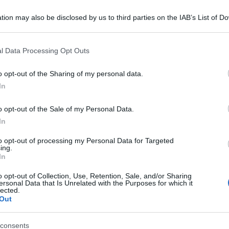
tion may also be disclosed by us to third parties on the IAB’s List of 
 that may further disclose it to other third parties.
 that this website/app uses one or more Google services and may gath
l Data Processing Opt Outs
including but not limited to your visit or usage behaviour. You may click 
 to Google and its third-party tags to use your data for below specifi
o opt-out of the Sharing of my personal data.
ogle consent section.
In
o opt-out of the Sale of my Personal Data.
In
orma in una vera e propria stilista per la maison francese
o album Renaissance, è stata realizzata un’esclusiva
to opt-out of processing my Personal Data for Targeted
ing.
In
a stilista di alta moda
o opt-out of Collection, Use, Retention, Sale, and/or Sharing
ersonal Data that Is Unrelated with the Purposes for which it
lected.
Out
 per l’arte e per il mondo della moda con il suo ultimo
tata co-designer dell’innovativa capsule collection della
enominata
Renaissance Couture Collection by
consents