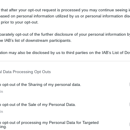
lo
Lettura: 2 minuti
 that after your opt-out request is processed you may continue seeing i
ased on personal information utilized by us or personal information dis
 prior to your opt-out.
rately opt-out of the further disclosure of your personal information by
he IAB’s list of downstream participants.
tion may also be disclosed by us to third parties on the IAB’s List of 
 that may further disclose it to other third parties.
 that this website/app uses one or more Google services and may gath
l Data Processing Opt Outs
including but not limited to your visit or usage behaviour. You may click 
 to Google and its third-party tags to use your data for below specifi
o opt-out of the Sharing of my personal data.
ogle consent section.
In
ar, sfila sulla croisette del Festival di
 costosi.
o opt-out of the Sale of my Personal Data.
In
to opt-out of processing my Personal Data for Targeted
ing.