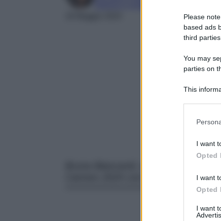
Esperta in moda e mondo dello spettaco
18 Maggio 2024
Please note
based ads b
third parties
You may sepa
parties on t
This informa
Participants
Please note
Persona
information 
deny consent
I want t
in below Go
Opted 
Bruna Biancardi, ex compagna di Neym
Cannes 2024 con diamanti enormi e
I want t
Opted 
I want 
Advertis