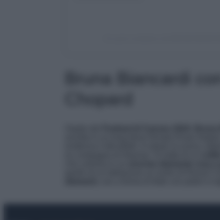
Un post condiviso da BRUNA BIANCA
Bruna Biancardi con
Chopard
Ospite del
Festival di Cannes 2024
,
Bruna 
avvolta in un long dress firmato Eman Alajla
evidenza il décolleté. A rubare la scena, tutta
ex compagna di Neymar. Si tratta di un
colli
che culmina in un
enorme diamante rosa a
quello di un’abitazione al centro di Roma! C
diamanti
, uno a forma di fede con pietre in ta