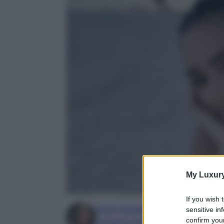
My Luxur
If you wish 
Irene Sangermano
sensitive in
confirm your
Laureata in letteratura e traduzione inter