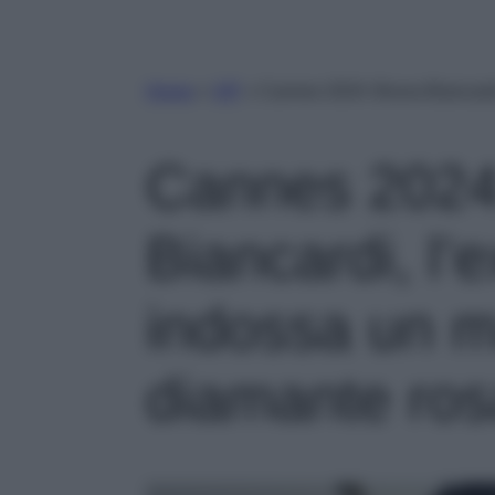
Home
»
VIP
»
Cannes 2024: Bruna Biancardi
Cannes 2024
Biancardi, l’
indossa un 
diamante ros