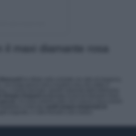
RDI (@brunabiancardi)
 il maxi diamante rosa
Biancardi
ha sfilato sulla croisette con stile ed eleganza,
n, con lunga gonna nera e bustino rosa che mette in
via, ci hanno pensato i gioielli indossati dalla bellissima
er firmato Chopard
tempestato di piccoli diamanti chiari,
 goccia
. Un lusso estremo dato che il prezzo deve essere
ompletano il look due
anelli sempre tempestati di
glio baguette, e l’altro floreale e più vistoso.