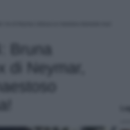
, l’ex di Neymar, indossa un maestoso diamante rosa!
: Bruna
ex di Neymar,
maestoso
a!
Le