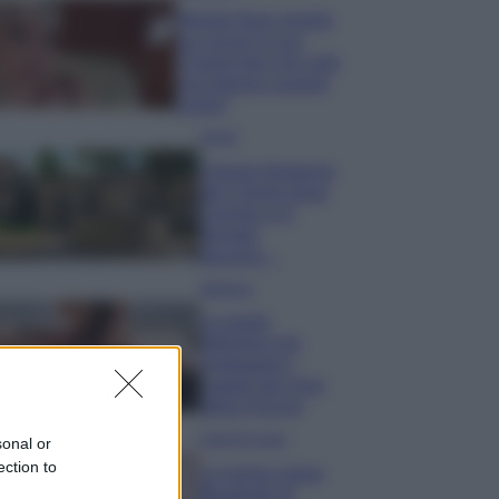
Wanda Nara mostra
sui social la sua
Chanel bag che vale
una fortuna: quanto
costa?
Viaggi
Il borgo fantasma
del Cilento dove
il tempo si è
fermato
davvero…
Bellezza
La guida
definitiva per
proteggere i
capelli dal cloro
della Piscina
Case Di Lusso
sonal or
ection to
La nuova cassa
Bluetooth di