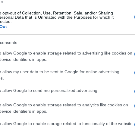
In
o opt-out of Collection, Use, Retention, Sale, and/or Sharing
ersonal Data that Is Unrelated with the Purposes for which it
lected.
Out
consents
o allow Google to enable storage related to advertising like cookies on
evice identifiers in apps.
o allow my user data to be sent to Google for online advertising
s.
to allow Google to send me personalized advertising.
e occasioni mondane che si rispettino negli ultimi anni, c’è
 del web e delle cronache rosa, invitati da alcuni brand
rdi
, l’ex compagna di Neymar che è stata al centro dei
o allow Google to enable storage related to analytics like cookies on
to sulla croisette con una maestosa
collana Chopard
sulla
evice identifiers in apps.
o allow Google to enable storage related to functionality of the website
l di Cannes
#brunabiancardi
 Pretty Woman – Pomplamoose