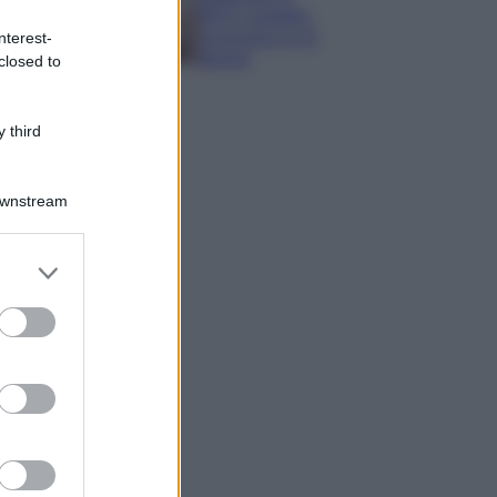
IKEA: portatile
economica e di
nterest-
design
closed to
 third
Downstream
er and store
to grant or
ed purposes