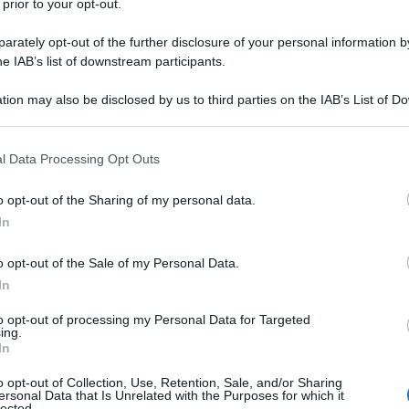
 prior to your opt-out.
rately opt-out of the further disclosure of your personal information by
he IAB’s list of downstream participants.
tion may also be disclosed by us to third parties on the IAB’s List of 
 that may further disclose it to other third parties.
 that this website/app uses one or more Google services and may gath
l Data Processing Opt Outs
including but not limited to your visit or usage behaviour. You may click 
 to Google and its third-party tags to use your data for below specifi
o opt-out of the Sharing of my personal data.
ogle consent section.
i in commercio, quelli contraddistinti da favolosi volant
In
regalare al vostro look un pizzico di volume ed armonia,
di stagione
che non solo non passa mai di moda ma
do la sua posizione di must have estivo al quale è
o opt-out of the Sale of my Personal Data.
dossare il modello a due pezzi e chi invece è follemente
In
avvero, è che siano entrambi caratterizzati da questo
o di brio al vostro aspetto!
to opt-out of processing my Personal Data for Targeted
ing.
In
 spettacolo
may; un modello super chic
o opt-out of Collection, Use, Retention, Sale, and/or Sharing
 le donne che amano il glamour
ersonal Data that Is Unrelated with the Purposes for which it
 quale è impossibile rinunciare
lected.