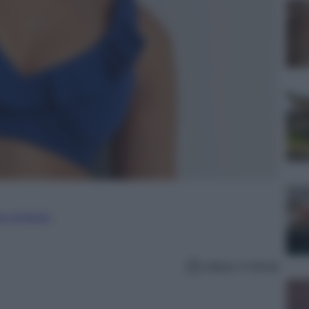
ure straniere
Lettura: 4 minuti