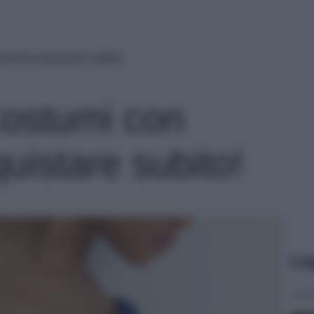
ant da acquistare subito!
Costumi con
uistare subito!
Le