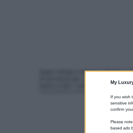
Super trendy e davvero all’ultimo g
di successo per coloro che amano n
My Luxur
avere a tutti i costi…
If you wish 
sensitive in
confirm your
Please note
based ads b