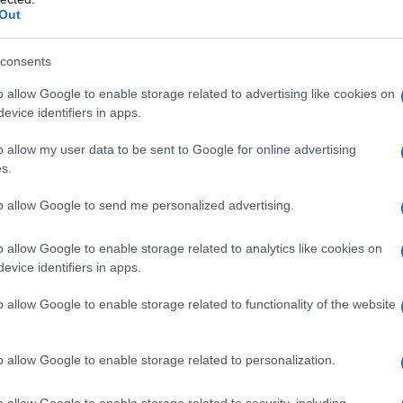
Out
alle vere fashion addicted
ucker, Oysho; semplicità come parola chiave
ant, Ralph Lauren; raffinatezza allo stato puro
consents
o allow Google to enable storage related to advertising like cookies on
nt che sono un vero
evice identifiers in apps.
o allow my user data to be sent to Google for online advertising
s.
to allow Google to send me personalized advertising.
vero tanti
, pensati per soddisfare le esigenze e richieste
oci ancora in chiacchiere e vediamo insieme 6 proposte
. Scorrete l’articolo allora per saperne di più…
o allow Google to enable storage related to analytics like cookies on
evice identifiers in apps.
allo, Yamamay; un modello
o allow Google to enable storage related to functionality of the website
o allow Google to enable storage related to personalization.
 nella vostra collezione viene direttamente dal catalogo
donne alla costante ricerca di un costume sensazionale
o allow Google to enable storage related to security, including