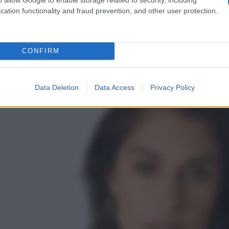
Beh, potete finalmente dire di averlo trovato allora, perché
cation functionality and fraud prevention, and other user protection.
oto è
arricchito da un favoloso volant in pizzo
etto per donare un twist al vostro aspetto. Cosa state
osì scontato inoltre, vi farà venire ancora più voglia di
CONFIRM
Data Deletion
Data Access
Privacy Policy