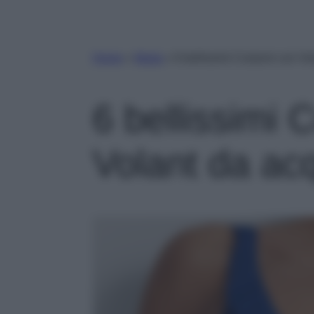
Home
»
Moda
»
6 bellissimi Costumi con Vol
6 bellissimi 
Volant da acq