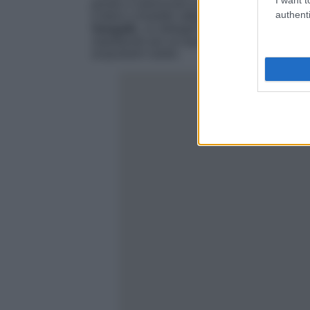
pronto a valorizzare la silhouette femminile! 
authenti
il bikini a bralette raffigurato nella prossima f
Sangallo
, un dettaglio decisamente chic perf
aspettando per accaparrarvelo? Il suo prezzo c
acquistarlo subito.