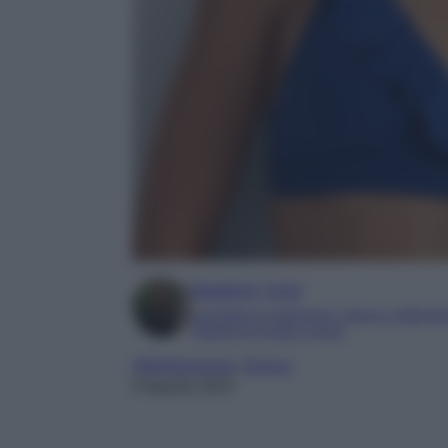
Beatrice Tursi
Laureata in traduzione, lingue e letterat
Esperta di moda e lusso
Abbigliamento
, 
Donna
9 Agosto 2023