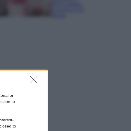
IKEA: portatile
economica e di
design
sonal or
ection to
nterest-
closed to