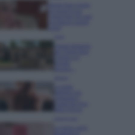
Wanda Nara mostra
sui social la sua
Chanel bag che vale
una fortuna: quanto
costa?
Viaggi
Il borgo fantasma
del Cilento dove
il tempo si è
fermato
davvero…
Bellezza
La guida
definitiva per
proteggere i
capelli dal cloro
della Piscina
Case Di Lusso
La nuova cassa
Bluetooth di