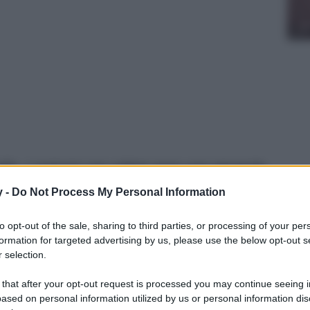
rido, i costumi con volant sono una garanzia
on passare inosservate! Ecco 6 modelli da
y -
Do Not Process My Personal Information
to opt-out of the sale, sharing to third parties, or processing of your per
formation for targeted advertising by us, please use the below opt-out s
 selection.
 that after your opt-out request is processed you may continue seeing i
ased on personal information utilized by us or personal information dis