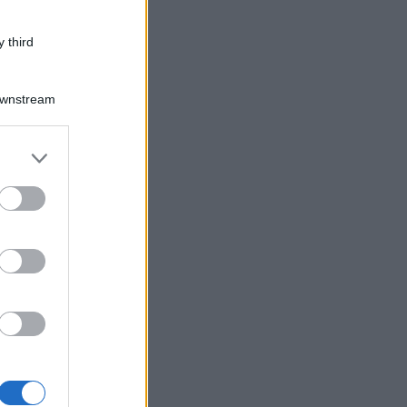
 third
Downstream
er and store
to grant or
ed purposes