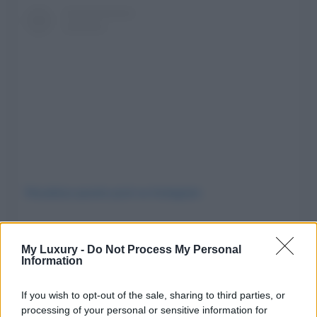
Visualizza questo post su Instagram
My Luxury -
Do Not Process My Personal
Information
If you wish to opt-out of the sale, sharing to third parties, or
processing of your personal or sensitive information for