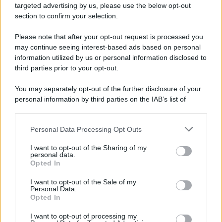
targeted advertising by us, please use the below opt-out
section to confirm your selection.
Please note that after your opt-out request is processed you
Un post condiviso da MUZE • Couture Sustainable Swimwear (@muzeparis)
may continue seeing interest-based ads based on personal
information utilized by us or personal information disclosed to
third parties prior to your opt-out.
You may separately opt-out of the further disclosure of your
personal information by third parties on the IAB’s list of
downstream participants.
Personal Data Processing Opt Outs
This information may also be disclosed by us to third parties
on the IAB’s List of Downstream Participants that may further
I want to opt-out of the Sharing of my
disclose it to other third parties.
personal data.
Opted In
Please note that this website/app uses one or more Google
services and may gather and store information including but
I want to opt-out of the Sale of my
Personal Data.
not limited to your visit or usage behaviour. You may click to
Opted In
grant or deny consent to Google and its third-party tags to
use your data for below specified purposes in below Google
Leggi anche
I want to opt-out of processing my
consent section.