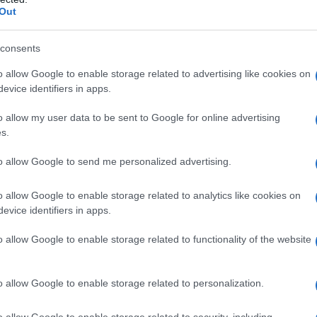
 vita di tutti i giorni
Out
elle, a prova di fashion addicted
, per rendere ogni mise un sogno ad occhi aperti
a manica per arricchire qualsiasi look
consents
k super raffinato
o allow Google to enable storage related to advertising like cookies on
evice identifiers in apps.
realizzati in Denim da
o allow my user data to be sent to Google for online advertising
s.
to allow Google to send me personalized advertising.
do, c’è davvero l’imbarazzo della scelta! Scopriamo insieme
m
da indossare questa Primavera…
o allow Google to enable storage related to analytics like cookies on
evice identifiers in apps.
must della Primavera da non
o allow Google to enable storage related to functionality of the website
o allow Google to enable storage related to personalization.
iventato un jolly
da avere assolutamente nella cabina
ù gettonati della Primavera. Perfetta per essere
o allow Google to enable storage related to security, including