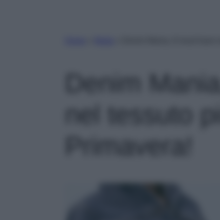
Home
»
Moda
»
Denim Mania, 8 must have ne
Denim Mania
nel tessuto p
Primavera!