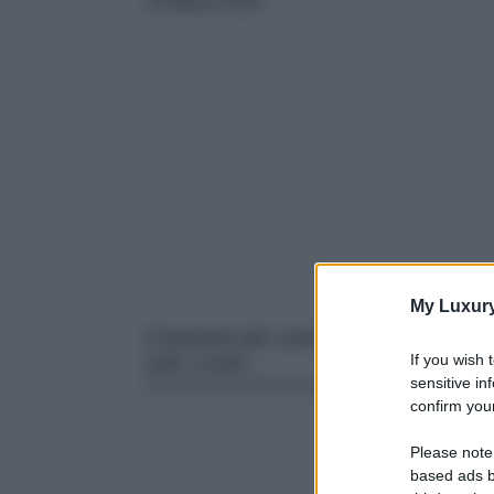
15 Marzo 2024
My Luxur
Il tessuto più cool della Primavera?
If you wish 
tutti i costi…
sensitive in
confirm your
Please note
based ads b