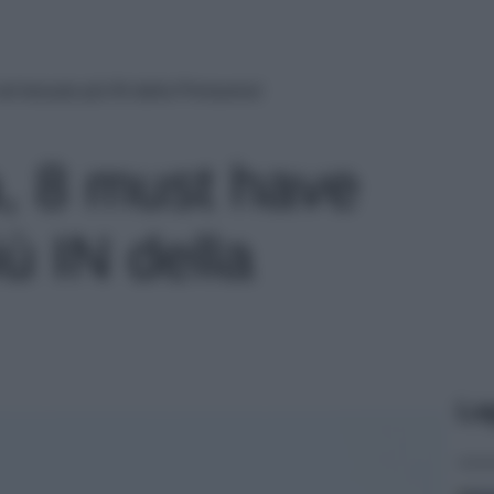
l tessuto più IN della Primavera!
, 8 must have
iù IN della
Le