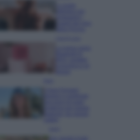
La guida
definitiva per
proteggere i
capelli dal cloro
della Piscina
Case Di Lusso
La nuova cassa
Bluetooth di
IKEA: portatile
economica e di
design
Moda
Chiara Ferragni
sfoggia il coordinato
due pezzi di super
tendenza per questa
stagione: da copiare
subito!
Viaggi
Qui i borghi d’arte