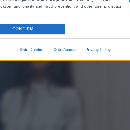
carattere molto versatile, questa gonna a sirena firmata
cation functionality and fraud prevention, and other user protection.
acendovi apparire trendy da morire!
CONFIRM
Data Deletion
Data Access
Privacy Policy