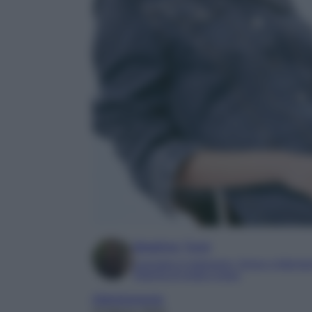
Beatrice Tursi
Laureata in traduzione, lingue e letterat
Esperta di moda e lusso
Abbigliamento