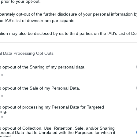
 prior to your opt-out.
rately opt-out of the further disclosure of your personal information by
he IAB’s list of downstream participants.
tion may also be disclosed by us to third parties on the IAB’s List of 
 that may further disclose it to other third parties.
 that this website/app uses one or more Google services and may gath
l Data Processing Opt Outs
including but not limited to your visit or usage behaviour. You may click 
 to Google and its third-party tags to use your data for below specifi
o opt-out of the Sharing of my personal data.
ogle consent section.
In
 braccia aperte la nuova stagione rivoluzionando la
o opt-out of the Sale of my Personal Data.
denim, il tessuto più cool del momento. Quando si tratta di
a subito ai nostri cari alleati in denim, essenziali per
In
anità!
to opt-out of processing my Personal Data for Targeted
ing.
 avere a tutti i costi
In
a Primavera da non perdere
all’ultimo grido
o opt-out of Collection, Use, Retention, Sale, and/or Sharing
ersonal Data that Is Unrelated with the Purposes for which it
lhouette in bella vista
lected.