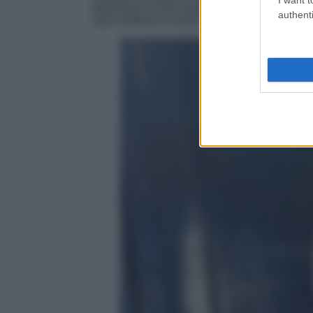
indossata in mille modi diversi grazie al suo 
authenti
Zara metterà in risalto la vostra silhouette f