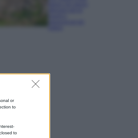
italiani che stanno
attirando tutti gli
esperti e
appassionati del
settore
sonal or
ection to
nterest-
closed to