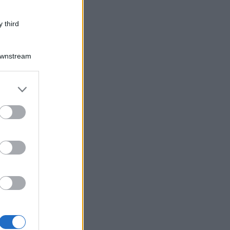
 third
Downstream
er and store
to grant or
ed purposes