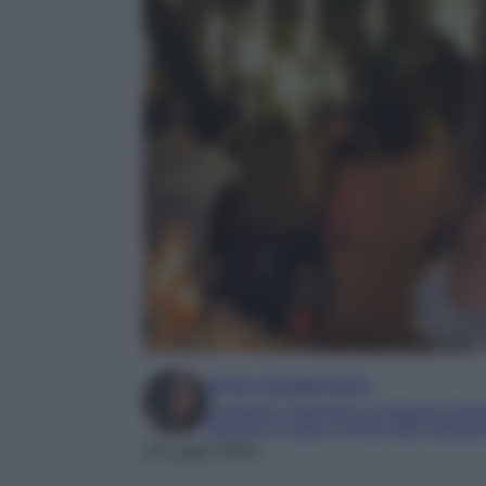
Irene Sangermano
Laureata in letteratura e traduzione inter
Esperta in moda e mondo dello spettaco
19 Luglio 2024