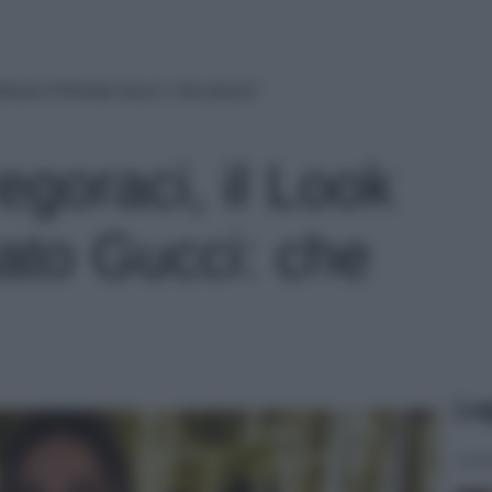
deluxe è firmato Gucci: che prezzi!
egoraci, il Look
ato Gucci: che
Le