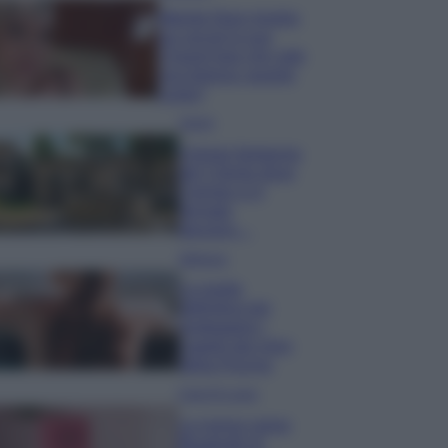
Wanda Nara mostra
sui social la sua
Chanel bag che vale
una fortuna: quanto
costa?
Viaggi
Il borgo fantasma
del Cilento dove
il tempo si è
fermato
davvero…
Bellezza
La guida
definitiva per
proteggere i
capelli dal cloro
della Piscina
Case Di Lusso
La nuova cassa
Bluetooth di