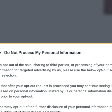
y -
Do Not Process My Personal Information
to opt-out of the sale, sharing to third parties, or processing of your per
 suo look deluxe firmato Gucci, per le vacanze
formation for targeted advertising by us, please use the below opt-out s
e.
 selection.
 that after your opt-out request is processed you may continue seeing i
ased on personal information utilized by us or personal information dis
 prior to your opt-out.
rately opt-out of the further disclosure of your personal information by
he IAB’s list of downstream participants.