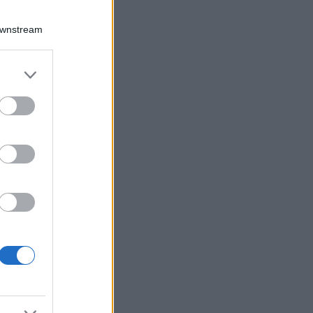
Downstream
er and store
to grant or
ed purposes