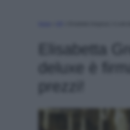
Home
»
VIP
»
Elisabetta Gregoraci, il Look 
Elisabetta Gr
deluxe è firm
prezzi!