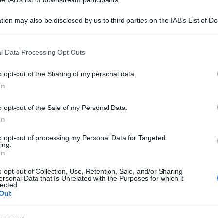
tion may also be disclosed by us to third parties on the IAB’s List of 
 that may further disclose it to other third parties.
 that this website/app uses one or more Google services and may gath
l Data Processing Opt Outs
including but not limited to your visit or usage behaviour. You may click 
 to Google and its third-party tags to use your data for below specifi
o opt-out of the Sharing of my personal data.
ogle consent section.
In
o opt-out of the Sale of my Personal Data.
er dovuto rinunciare alla conduzione di Battiti Live dopo
In
nze da sogno, come il
soggiorno deluxe a Forte dei
a sfoggiato un particolare completo da mare firmato
Gucci
,
to opt-out of processing my Personal Data for Targeted
ing.
In
o opt-out of Collection, Use, Retention, Sale, and/or Sharing
ersonal Data that Is Unrelated with the Purposes for which it
lected.
Out