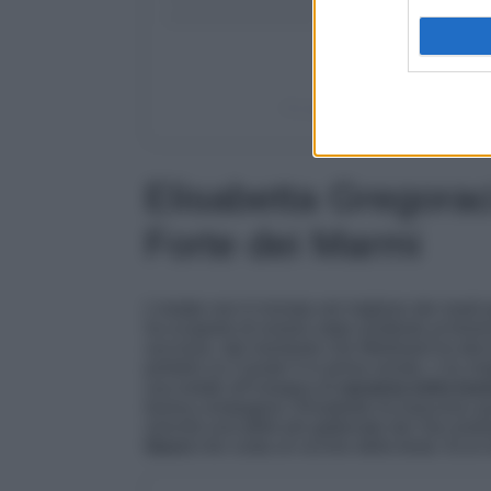
Un post condiviso da Myluxur
Elisabetta Gregorac
Forte dei Marmi
L’estate non è iniziata nel migliore dei modi
ha scoperto di essere stata sostituita al tim
successi, dal momento che Mediaset ha deciso
portarlo su Canale 5 in prima serata. L’ex mog
sua estate all’insegna di
vacanza extra lus
buona compagnia. Elisabetta ha trascorso q
nonché una delle più gettonate dai Vip nostr
Gucci
che costa un occhio della testa. Ecco tu