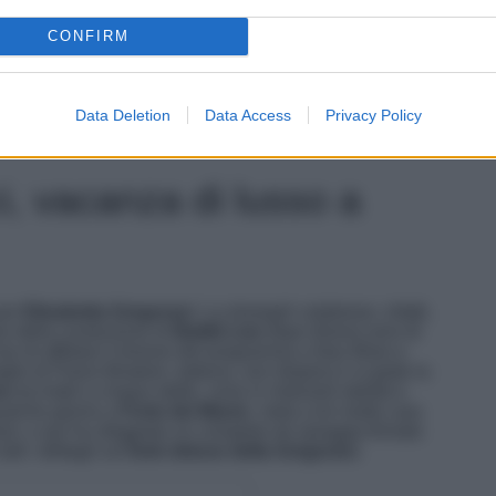
CONFIRM
y (@myluxury_it)
Data Deletion
Data Access
Privacy Policy
i, vacanza di lusso a
 per
Elisabetta Gregoraci
. La showgirl calabrese, infatti,
one della conduzione di
Battiti Live
dopo diversi anni di
 di affidare il timone del programma a Ilary Blasi e
lie di Flavio Briatore, tuttavia, non dispera e si gode la
so
tra hotel a cinque stelle, cene in ristoranti stellati e
ualche giorno a
Forte dei Marm
i, meta a lei molto cara
ani, e qui ha sfoggiato un completo da spiaggia firmato
tti i dettagli sul
look deluxe della Gregoraci
.