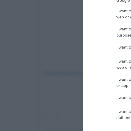
Google 
I want t
web or d
I want t
purpose
I want 
I want t
web or d
Visualizza questo post su Instagram
I want t
or app.
I want t
I want t
authenti