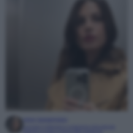
Irene Sangermano
Laureata in letteratura e traduzione interculturale
Esperta in moda e mondo dello spettacolo