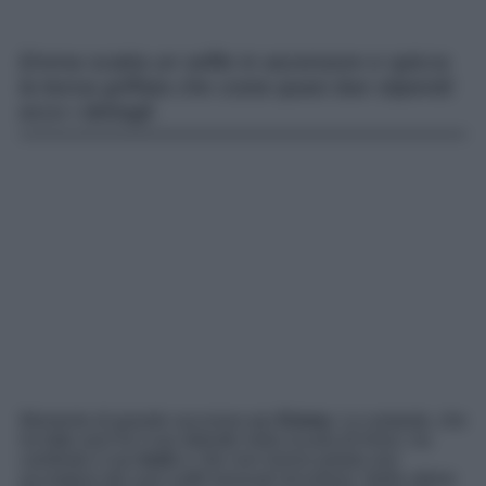
Emma scatta un selfie in ascensore e spicca
la borsa griffata che costa quasi due stipendi:
ecco i dettagli.
Momento di grande successo per
Emma
. La cantante, che
ha fatto anni fa il suo debutto nella scuola di Amici, ha
cambiato il suo
look
e i fan non hanno potuto non
accorgersi dei suoi outfit sensuali ed estrosi. Nelle ultime