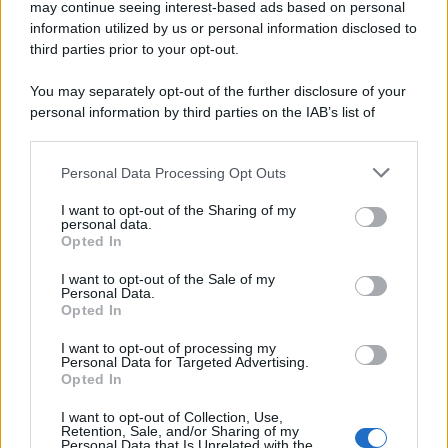
che c
osta quasi come due stipendi
, ovvero la bellezza
may continue seeing interest-based ads based on personal
di 2450 euro.
information utilized by us or personal information disclosed to
third parties prior to your opt-out.
You may separately opt-out of the further disclosure of your
personal information by third parties on the IAB’s list of
downstream participants.
Personal Data Processing Opt Outs
This information may also be disclosed by us to third parties
on the IAB’s List of Downstream Participants that may further
I want to opt-out of the Sharing of my
disclose it to other third parties.
personal data.
Opted In
Please note that this website/app uses one or more Google
services and may gather and store information including but
I want to opt-out of the Sale of my
Personal Data.
not limited to your visit or usage behaviour. You may click to
Opted In
grant or deny consent to Google and its third-party tags to
use your data for below specified purposes in below Google
Leggi anche
I want to opt-out of processing my
consent section.
Personal Data for Targeted Advertising.
Opted In
I want to opt-out of Collection, Use,
Accessori
Retention, Sale, and/or Sharing of my
Personal Data that Is Unrelated with the