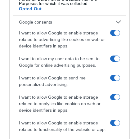
Wanda Nara mostra sui social
Purposes for which it was collected.
la sua Chanel bag che vale
Opted Out
una fortuna: quanto costa?
Google consents
I want to allow Google to enable storage
Viaggi
related to advertising like cookies on web or
Il borgo fantasma del
device identifiers in apps.
Cilento dove il tempo si è
fermato davvero…
I want to allow my user data to be sent to
Google for online advertising purposes.
Bellezza
I want to allow Google to send me
La guida definitiva per
personalized advertising.
proteggere i capelli dal
cloro della Piscina
I want to allow Google to enable storage
related to analytics like cookies on web or
device identifiers in apps.
Case Di Lusso
I want to allow Google to enable storage
La nuova cassa Bluetooth
related to functionality of the website or app.
di IKEA: portatile
economica e di design