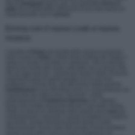
foto su
Instagram
spicca, poi, una splendida
borsa in
pelle
che fa parte della collezione di una nota maison di
moda francese, ecco il
prezzo
.
Emma con il nuovo Look e nuova
musica
L’esordio di
Emma
nel mondo della musica è avvenuto
nella scuola di
Amici
, il talent show di Maria De Filippi in
onda su Canale 5 da oltre un ventennio, che ha sfornato
talenti nel mondo del canto e del ballo, tra cui alcuni volti
che ad oggi sono tra i cantanti più amati in Italia. Emma fa
certamente parte di questo gruppo con la sua voce
graffiante e l’anima rock, ma tutti hanno notato qualche
cambiamento
in lei nell’ultimo anno, in concomitanza con
l’uscita del suo ultimo anno “
Souvenir
” e della
partecipazione al
Festival di Sanremo
con “
Apnea
“,
brano che ha fatto impazzire tutti per il suo ritmo. Emma,
infatti, ha deciso di cambiare stile virando verso
look
più
contemporanei e sensuali, in grado di mettere in risalto le
sue forme, sempre firmati da grandi stilisti a livello
internazionale. Anche nella vita privata, Emma mantiene
questo nuovo stile e ricerca il tocco di glamour con