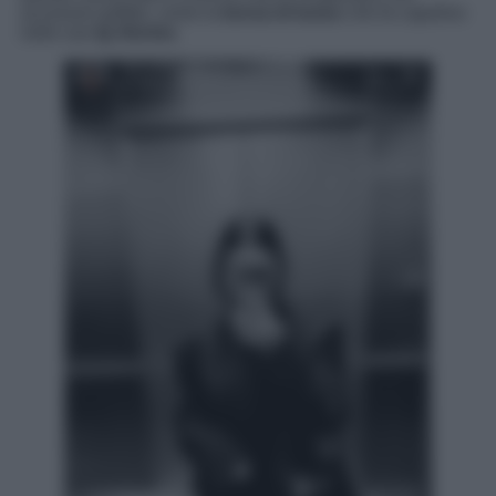
accessori griffati, come la
borsa di lusso
che fa capolino
nelle sue
Ig Stories
.