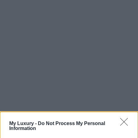
My Luxury -
Do Not Process My Personal
Information